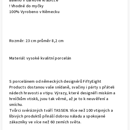
Baleno v dárkové krabičce
! Vhodné do myčky
100% Vyrobeno v Německu
Rozměr: 23 cm průměr 8,2 cm
Materiál: vysoké kvalitní porcelán
S porcelánem od německých designérů FiftyEight
Products dostanou vaše snídaně, svačiny i párty s přáteli
nádech hravosti a vtipu. Výrazy, které designéři miskám a
hrníčkům vtiskli, jsou tak věrné, až je to k neuvěření a
smíchu.
Tvůrci svérázných tváří TASSEN. Více než 100 vtipných a
líbivých produktů přináší dobrou náladu a spokojené
zákazníky ve více než 60 zemích světa.