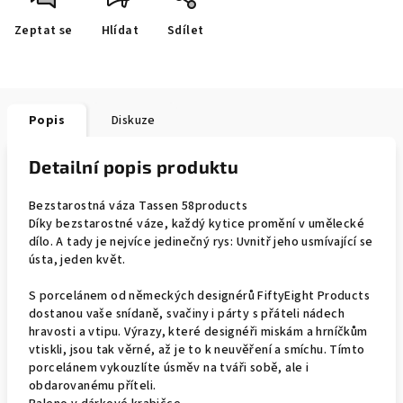
Zeptat se
Hlídat
Sdílet
Popis
Diskuze
Detailní popis produktu
Bezstarostná váza Tassen 58products
Díky bezstarostné váze, každý kytice promění v umělecké
dílo. A tady je nejvíce jedinečný rys: Uvnitř jeho usmívající se
ústa, jeden květ.
S porcelánem od německých designérů FiftyEight Products
dostanou vaše snídaně, svačiny i párty s přáteli nádech
hravosti a vtipu. Výrazy, které designéři miskám a hrníčkům
vtiskli, jsou tak věrné, až je to k neuvěření a smíchu. Tímto
porcelánem vykouzlíte úsměv na tváři sobě, ale i
obdarovanému příteli.