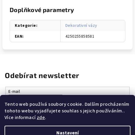
Doplňkové parametry
Kategorie
:
Dekorativní vázy
EAN
:
4250255858581
Odebírat newsletter
E-mail
Tento web používá soubory cookie. Dalším procházením
Vložením e-mailu souhlasíte s
podmínkami ochrany osobních
tohoto webu vyjadřujete souhlas s jejich používáním..
údajů
Více informací
zde
.
Přihlásit se
Nastavení