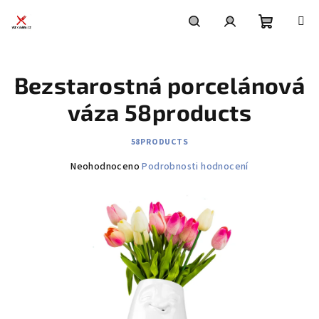
Přejít
na
obsah
Nákupní
Hledat
Přihlášení
Bezstarostná porcelánová
košík
váza 58products
58PRODUCTS
Průměrné
Neohodnoceno
Podrobnosti hodnocení
hodnocení
produktu
je
0,0
z
5
hvězdiček.