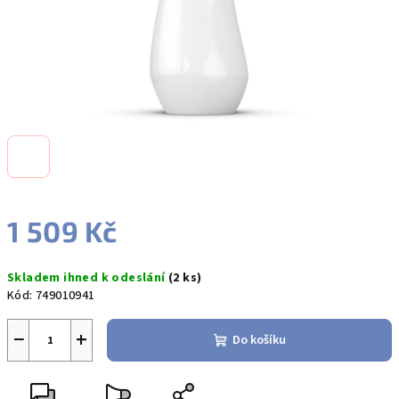
1 509 Kč
Měrná
Skladem ihned k odeslání
(2 ks)
cena:
Kód:
749010941
−
+
Do košíku