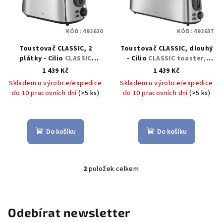
s
t
p
ů
KÓD:
492620
KÓD:
492637
r
Toustovač CLASSIC, 2
Toustovač CLASSIC, dlouhý
o
plátky - Cilio
CLASSIC
- Cilio
CLASSIC toaster,
d
toaster, 2 plátkový - Cilio
dlouhý - Cilio
1 439 Kč
1 439 Kč
u
Skladem u výrobce/expedice
Skladem u výrobce/expedice
k
do 10 pracovních dní
(>5 ks)
do 10 pracovních dní
(>5 ks)
t
ů
Do košíku
Do košíku
2
položek celkem
O
v
l
á
Odebírat newsletter
d