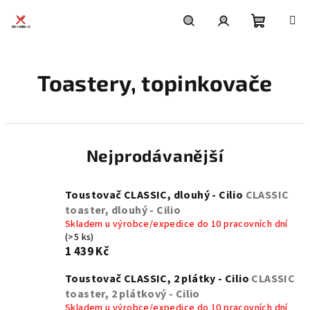
Přejít
na
obsah
Nákupní
Hledat
Přihlášení
Toastery, topinkovače
košík
Nejprodávanější
Toustovač CLASSIC, dlouhý - Cilio
CLASSIC
toaster, dlouhý - Cilio
Skladem u výrobce/expedice do 10 pracovních dní
(>5 ks)
1 439 Kč
Toustovač CLASSIC, 2 plátky - Cilio
CLASSIC
toaster, 2 plátkový - Cilio
Skladem u výrobce/expedice do 10 pracovních dní