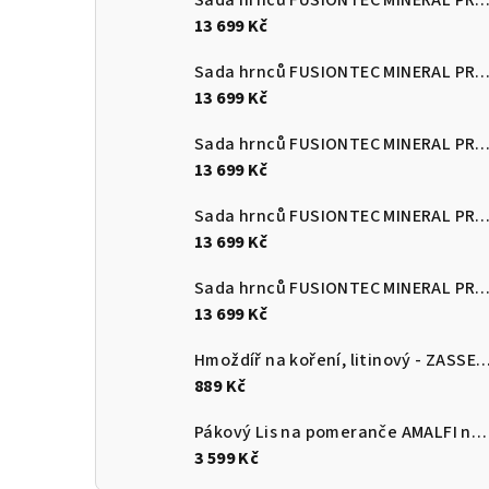
Sada hrnců FUSIONTEC MINERAL PRO 4 ks, červená
13 699 Kč
Sada hrnců FUSIONTEC MINERAL PRO 4 ks, Quartz růžová
13 699 Kč
Sada hrnců FUSIONTEC MINERAL PRO 4 ks, edice Tim Raue modr
13 699 Kč
Sada hrnců FUSIONTEC MINERAL PRO 4 ks, mango žlutá
13 699 Kč
Sada hrnců FUSIONTEC MINERAL PRO 4 ks, papája oranžov
13 699 Kč
Hmoždíř na koření, litinový - ZASS
889 Kč
Pákový Lis na pomeranče AMALFI nerezový lesklý - CILIO Solingen
3 599 Kč