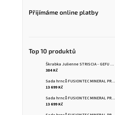
Přijímáme online platby
Top 10 produktů
Škrabka Julienne STRISCIA - GEFU
Šk
384 Kč
Sada hrnců FUSIONTEC MINERAL PRO 4 ks, Eucalyptus zelen
13 699 Kč
Sada hrnců FUSIONTEC MINERAL PRO 4 ks, černá
13 699 Kč