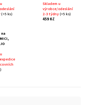
 u
Skladem u
odeslání
výrobce/odeslání
y
(>5 ks)
2-3 týdny
(>5 ks)
459 Kč
 na
AMICI,
ILIO
 u
expedice
acovních
)