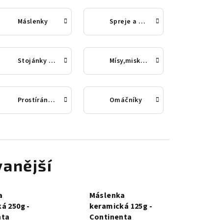
Máslenky
Spreje a nádoby na olej/ocet
Stojánky na vajíčka a doplňky
Mísy,misky a koše
Prostírání a podložky
Omáčníky
anější
a
Máslenka
á 250g -
keramická 125g -
nta
Continenta