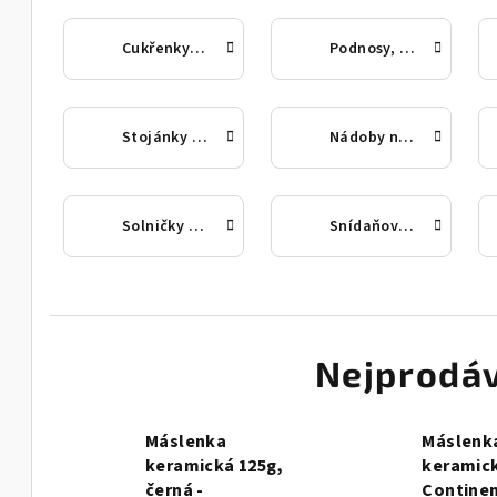
Cukřenky a mlékovky
Podnosy, tácy a poklopy
Stojánky a kroužky na ubrousky
Nádoby na med a doplňky
Solničky a pepřenky
Snídaňové a servírovací prkna
Nejprodáv
Máslenka
Máslenk
keramická 125g,
keramick
černá -
Contine