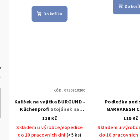
k
Do koší
ů
Do košíku
t
ů
č
KÓD:
0750818200
Kalíšek na vajíčka BURGUND -
Podložka pod s
Küchenprofi
Stojánek na
MARRAKESH C
vajíčko BURGUND -
Zassenhaus
MA
119 Kč
119 Kč
Küchenprofi
CROSS, podložka p
Skladem u výrobce/expedice
Skladem u výrobc
- Zassenh
do 10 pracovních dní
(>5 ks)
do 10 pracovních