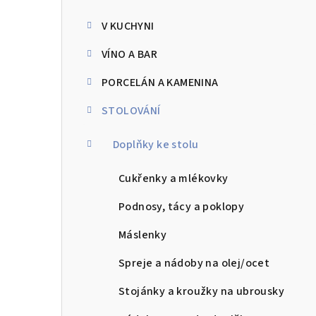
kategorie
s
V KUCHYNI
t
VÍNO A BAR
r
PORCELÁN A KAMENINA
a
STOLOVÁNÍ
n
n
Doplňky ke stolu
í
Cukřenky a mlékovky
p
Podnosy, tácy a poklopy
a
Máslenky
n
Spreje a nádoby na olej/ocet
e
Stojánky a kroužky na ubrousky
l