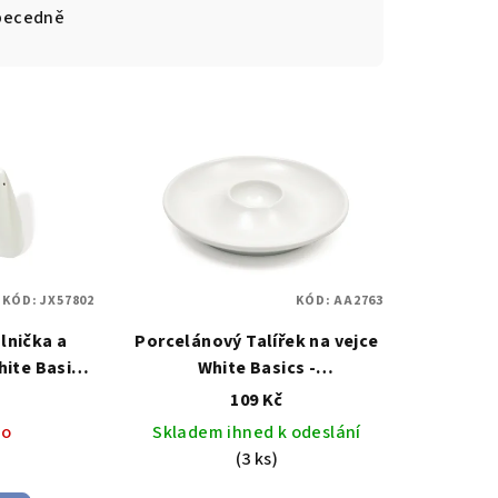
becedně
KÓD:
JX57802
KÓD:
AA2763
lnička a
Porcelánový Talířek na vejce
hite Basics
White Basics -
l&Williams
Maxwell&Williams
Stojánek
109 Kč
lnička a
na vajíčko White Basics 10 cm
no
Skladem ihned k odeslání
Pyramid -
- Maxwell&Williams
(3 ks)
liams