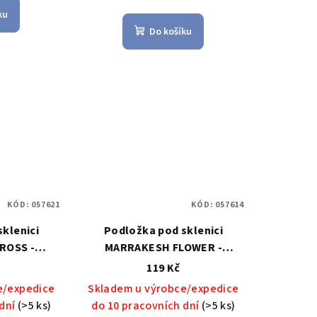
ku
Do košíku
KÓD:
057621
KÓD:
057614
klenici
Podložka pod sklenici
ROSS -
MARRAKESH FLOWER -
RRAKESH
Zassenhaus
MARRAKESH
119 Kč
od sklenici
FLOWER, podložka pod
e/expedice
Skladem u výrobce/expedice
aus
sklenici - Zassenhaus
 dní
(>5 ks)
do 10 pracovních dní
(>5 ks)