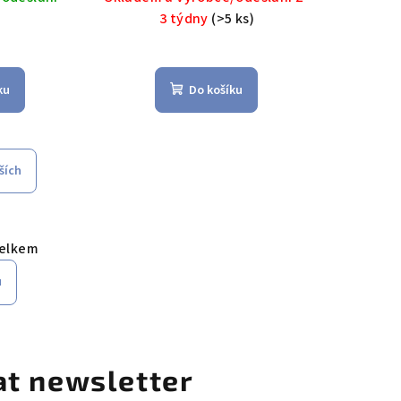
12,5 cm -
Maxwell&Williams
3 týdny
(>5 ks)
liams
ku
Do košíku
ších
celkem
u
at newsletter