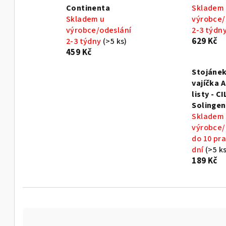
Continenta
Skladem
Skladem u
výrobce/
výrobce/odeslání
2-3 týdn
629 Kč
2-3 týdny
(>5 ks)
459 Kč
Stojánek
vajíčka 
listy - C
Solingen
Skladem
výrobce/
do 10 pr
dní
(>5 ks
189 Kč
Ř