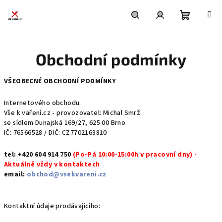
Přejít
na
obsah
Nákupní
Hledat
Přihlášení
Obchodní podmínky
košík
VŠEOBECNÉ OBCHODNÍ PODMÍNKY
Internetového obchodu:
Vše k vaření.cz - provozovatel: Michal Smrž
se sídlem Dunajská 169/27, 625 00 Brno
IČ: 76566528 / DIČ: CZ7702163810
tel: +420 604 914 750
(
Po-Pá 10:00-15:00h v pracovní dny
) -
Aktuálně vždy v kontaktech
email:
obchod@vsekvareni.cz
Kontaktní údaje prodávajícího: