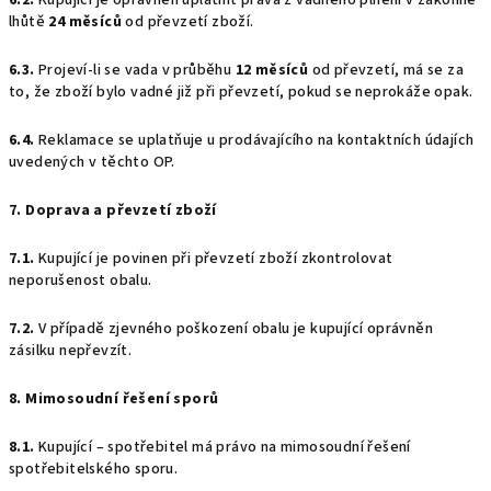
6.2.
Kupující je oprávněn uplatnit práva z vadného plnění v zákonné
lhůtě
24 měsíců
od převzetí zboží.
6.3.
Projeví-li se vada v průběhu
12 měsíců
od převzetí, má se za
to, že zboží bylo vadné již při převzetí, pokud se neprokáže opak.
6.4.
Reklamace se uplatňuje u prodávajícího na kontaktních údajích
uvedených v těchto OP.
7. Doprava a převzetí zboží
7.1.
Kupující je povinen při převzetí zboží zkontrolovat
neporušenost obalu.
7.2.
V případě zjevného poškození obalu je kupující oprávněn
zásilku nepřevzít.
8. Mimosoudní řešení sporů
8.1.
Kupující – spotřebitel má právo na mimosoudní řešení
spotřebitelského sporu.