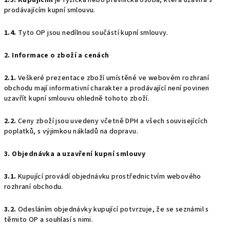
1.3.
Kupujícím
je fyzická nebo právnická osoba, která uzavírá s
prodávajícím kupní smlouvu.
1.4.
Tyto OP jsou nedílnou součástí kupní smlouvy.
2. Informace o zboží a cenách
2.1.
Veškeré prezentace zboží umístěné ve webovém rozhraní
obchodu mají informativní charakter a prodávající není povinen
uzavřít kupní smlouvu ohledně tohoto zboží.
2.2.
Ceny zboží jsou uvedeny včetně DPH a všech souvisejících
poplatků, s výjimkou nákladů na dopravu.
3. Objednávka a uzavření kupní smlouvy
3.1.
Kupující provádí objednávku prostřednictvím webového
rozhraní obchodu.
3.2.
Odesláním objednávky kupující potvrzuje, že se seznámil s
těmito OP a souhlasí s nimi.