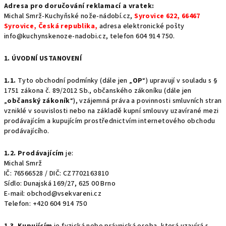
Adresa pro doručování reklamací a vratek:
Michal Smrž-Kuchyňské nože-nádobí.cz,
Syrovice 622, 66467
Syrovice, Česká republika,
adresa elektronické pošty
info@kuchynskenoze-nadobi.cz, telefon 604 914 750.
1. ÚVODNÍ USTANOVENÍ
1.1.
Tyto obchodní podmínky (dále jen „
OP
“) upravují v souladu s §
1751 zákona č. 89/2012 Sb., občanského zákoníku (dále jen
„
občanský zákoník
“), vzájemná práva a povinnosti smluvních stran
vzniklé v souvislosti nebo na základě kupní smlouvy uzavírané mezi
prodávajícím a kupujícím prostřednictvím internetového obchodu
prodávajícího.
1.2.
Prodávajícím
je:
Michal Smrž
IČ: 76566528 / DIČ: CZ7702163810
Sídlo: Dunajská 169/27, 625 00 Brno
E-mail: obchod@vsekvareni.cz
Telefon: +420 604 914 750