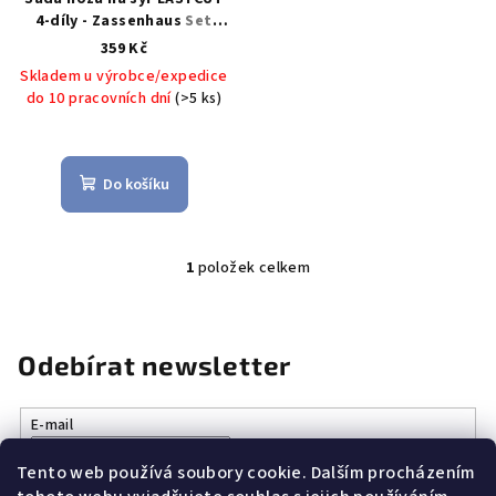
o
4-díly - Zassenhaus
Set
d
nožů na sýr 4-díly -
359 Kč
u
Zassenhaus
Skladem u výrobce/expedice
k
do 10 pracovních dní
(>5 ks)
t
ů
Do košíku
1
položek celkem
O
v
l
á
Odebírat newsletter
d
a
E-mail
c
í
Tento web používá soubory cookie. Dalším procházením
Vložením e-mailu souhlasíte s
podmínkami ochrany osobních
p