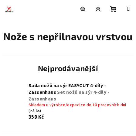
Přejít
na
obsah
Nákupní
Hledat
Přihlášení
Nože s nepřilnavou vrstvou
košík
Nejprodávanější
Sada nožů na sýr EASYCUT 4-díly -
Zassenhaus
Set nožů na sýr 4-díly -
Zassenhaus
Skladem u výrobce/expedice do 10 pracovních dní
(>5 ks)
359 Kč