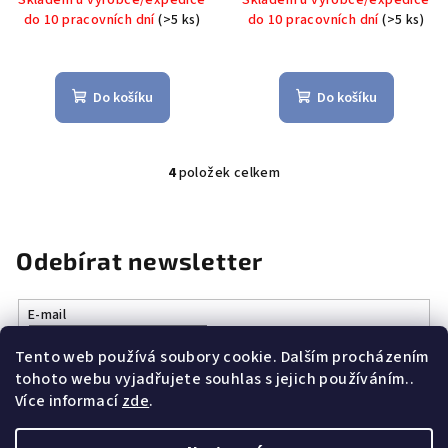
do 10 pracovních dní
(>5 ks)
do 10 pracovních dní
(>5 ks)
Do košíku
Do košíku
4
položek celkem
O
v
l
á
Odebírat newsletter
d
a
E-mail
c
í
Tento web používá soubory cookie. Dalším procházením
Vložením e-mailu souhlasíte s
podmínkami ochrany osobních
p
tohoto webu vyjadřujete souhlas s jejich používáním..
údajů
r
Více informací
zde
.
v
k
Přihlásit se