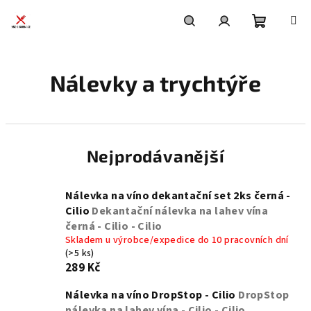
Přejít
na
obsah
Nákupní
Hledat
Přihlášení
Nálevky a trychtýře
košík
Nejprodávanější
Nálevka na víno dekantační set 2ks černá -
Cilio
Dekantační nálevka na lahev vína
černá - Cilio - Cilio
Skladem u výrobce/expedice do 10 pracovních dní
(>5 ks)
289 Kč
Nálevka na víno DropStop - Cilio
DropStop
nálevka na lahev vína - Cilio - Cilio