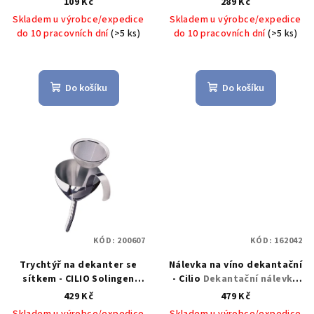
109 Kč
289 Kč
u
lahev vína černá - Cilio -
Skladem u výrobce/expedice
Skladem u výrobce/expedice
Cilio
k
do 10 pracovních dní
(>5 ks)
do 10 pracovních dní
(>5 ks)
t
ů
Do košíku
Do košíku
KÓD:
200607
KÓD:
162042
Trychtýř na dekanter se
Nálevka na víno dekantační
sítkem - CILIO Solingen
- Cilio
Dekantační nálevka
Nálevka se sítkem na
na lahev vína - Cilio - Cilio
429 Kč
479 Kč
dekanter - CILIO Solingen
Skladem u výrobce/expedice
Skladem u výrobce/expedice