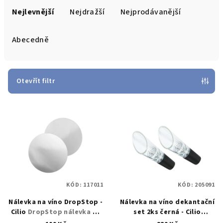
a
Nejlevnější
Nejdražší
Nejprodávanější
z
e
Abecedně
n
í
p
Otevřít filtr
r
V
o
ý
d
p
u
i
k
s
t
p
ů
KÓD:
117011
KÓD:
205091
r
Nálevka na víno DropStop -
Nálevka na víno dekantační
o
Cilio
DropStop nálevka na
set 2ks černá - Cilio
d
lahev vína - Cilio - Cilio
Dekantační nálevka na