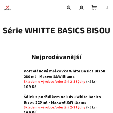
Přejít
na
obsah
Nákupní
Hledat
Přihlášení
Série WHITTE BASICS BISOU
košík
Nejprodávanější
Porcelánová mlékovka White Basics Bisou
280 ml - Maxwell&Williams
Skladem u výrobce/odeslání 2-3 týdny
(>5 ks)
109 Kč
Šálek s podšálkem na kávu White Basics
Bisou 220 ml - Maxwell&Williams
Skladem u výrobce/odeslání 2-3 týdny
(>5 ks)
169 Kč