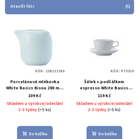
p
Otevřít filtr
r
V
o
ý
d
p
u
i
k
s
t
p
ů
KÓD:
138222189
KÓD:
P73310
r
Porcelánová mlékovka
Šálek s podšálkem
o
White Basics Bisou 280 ml -
espresso White Basics
d
Maxwell&Williams
Bisou 100 ml -
109 Kč
119 Kč
u
Maxwell&Williams
White
Skladem u výrobce/odeslání
Skladem u výrobce/odeslání
Basics Bisou Porcelánový
k
2-3 týdny
(>5 ks)
2-3 týdny
(>5 ks)
Demi šálek a podšálek 100
t
ml - Maxwell&Williams
ů
Do košíku
Do košíku