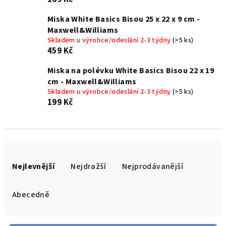
Miska White Basics Bisou 25 x 22 x 9 cm -
Maxwell&Williams
Skladem u výrobce/odeslání 2-3 týdny
(>5 ks)
459 Kč
Miska na polévku White Basics Bisou 22 x 19
cm - Maxwell&Williams
Skladem u výrobce/odeslání 2-3 týdny
(>5 ks)
199 Kč
Ř
a
Nejlevnější
Nejdražší
Nejprodávanější
z
e
Abecedně
n
í