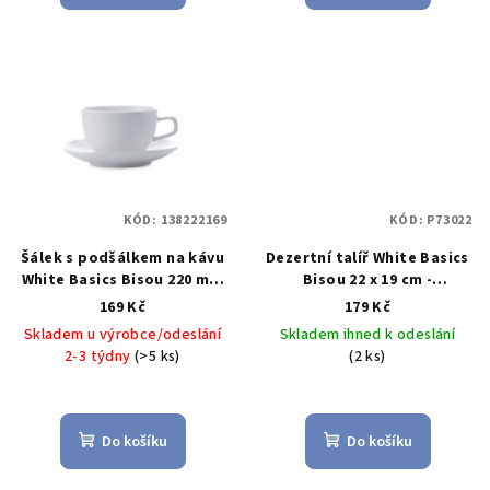
KÓD:
138222169
KÓD:
P73022
Šálek s podšálkem na kávu
Dezertní talíř White Basics
White Basics Bisou 220 ml -
Bisou 22 x 19 cm -
Maxwell&Williams
Maxwell&Williams
White
169 Kč
179 Kč
Basics Bisou Talír na
Skladem u výrobce/odeslání
Skladem ihned k odeslání
dezert 22 x 19 cm -
2-3 týdny
(>5 ks)
(2 ks)
Maxwell&Williams
Do košíku
Do košíku