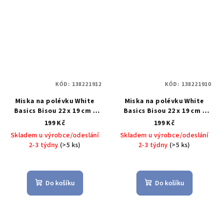
KÓD:
138221912
KÓD:
138221910
Miska na polévku White
Miska na polévku White
Basics Bisou 22 x 19 cm -
Basics Bisou 22 x 19 cm -
Maxwell&Williams
Maxwell&Williams
199 Kč
199 Kč
Skladem u výrobce/odeslání
Skladem u výrobce/odeslání
2-3 týdny
(>5 ks)
2-3 týdny
(>5 ks)
Do košíku
Do košíku