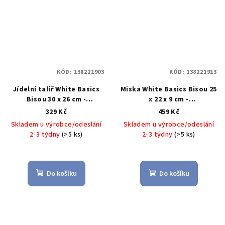
KÓD:
138221903
KÓD:
138221913
Jídelní talíř White Basics
Miska White Basics Bisou 25
Bisou 30 x 26 cm -
x 22 x 9 cm -
Maxwell&Williams
Maxwell&Williams
329 Kč
459 Kč
Skladem u výrobce/odeslání
Skladem u výrobce/odeslání
2-3 týdny
(>5 ks)
2-3 týdny
(>5 ks)
Do košíku
Do košíku