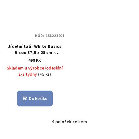
KÓD:
138221907
Jídelní talíř White Basics
Bisou 37,5 x 28 cm -
Maxwell&Williams
499 Kč
Skladem u výrobce/odeslání
2-3 týdny
(>5 ks)
Do košíku
9
položek celkem
O
v