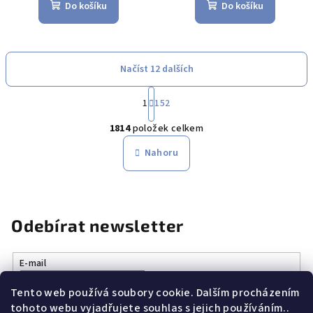
Do košíku
Do košíku
Načíst 12 dalších
S
1
152
t
O
r
1814
položek celkem
á
v
n
l
Nahoru
k
á
o
d
v
a
á
n
c
Odebírat newsletter
í
í
p
r
E-mail
v
Tento web používá soubory cookie. Dalším procházením
k
Vložením e-mailu souhlasíte s
podmínkami ochrany osobních
tohoto webu vyjadřujete souhlas s jejich používáním..
údajů
y