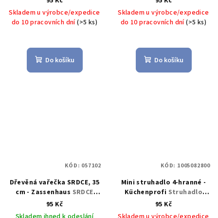
95 Kč
95 Kč
Zassenhaus
Zassenhaus
Skladem u výrobce/expedice
Skladem u výrobce/expedice
do 10 pracovních dní
(>5 ks)
do 10 pracovních dní
(>5 ks)
Do košíku
Do košíku
KÓD:
057102
KÓD:
1005082800
Dřevěná vařečka SRDCE, 35
Mini struhadlo 4-hranné -
cm - Zassenhaus
SRDCE
Küchenprofi
Struhadlo
vařečka 35 cm, dřevo -
MINI 4-stranné -
95 Kč
95 Kč
Zassenhaus
Küchenprofi
Skladem ihned k odeslání
Skladem u výrobce/expedice