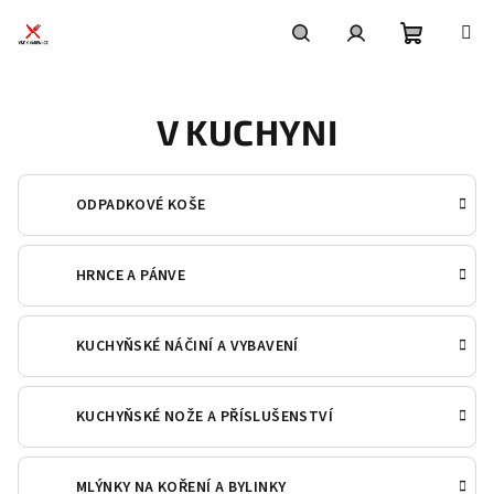
Přejít
na
obsah
Nákupní
Hledat
Přihlášení
V KUCHYNI
košík
ODPADKOVÉ KOŠE
HRNCE A PÁNVE
KUCHYŇSKÉ NÁČINÍ A VYBAVENÍ
KUCHYŇSKÉ NOŽE A PŘÍSLUŠENSTVÍ
MLÝNKY NA KOŘENÍ A BYLINKY