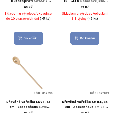
- Küchenprofi
SWASHY
10 - GEFU
Roládové jehly
d
houbička, stříbrná -
VOLTE, 10 kusů - GEFU
69 Kč
89 Kč
u
Küchenprofi
Skladem u výrobce/expedice
Skladem u výrobce/odeslání
k
do 10 pracovních dní
(>5 ks)
2-3 týdny
(>5 ks)
t
ů
Do košíku
Do košíku
KÓD:
057096
KÓD:
057089
Dřevěná vařečka LOVE, 35
Dřevěná vařečka SMILE, 35
cm - Zassenhaus
LOVE
cm - Zassenhaus
SMILE
vařečka 35 cm, dřevo -
vařečka 35 cm, dřevo -