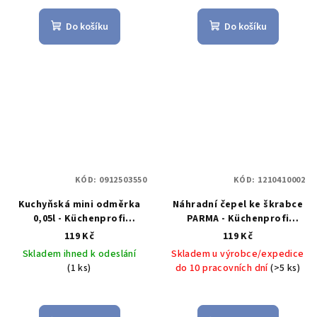
Do košíku
Do košíku
KÓD:
0912503550
KÓD:
1210410002
Kuchyňská mini odměrka
Náhradní čepel ke škrabce
0,05l - Küchenprofi
PARMA - Küchenprofi
Solingen
Skleněná mini
Náhradní čepel ke škrabce
119 Kč
119 Kč
odměrka 0,05l -
na zeleninu - Küchenprofi
Skladem ihned k odeslání
Skladem u výrobce/expedice
Küchenprofi Solingen
(1 ks)
do 10 pracovních dní
(>5 ks)