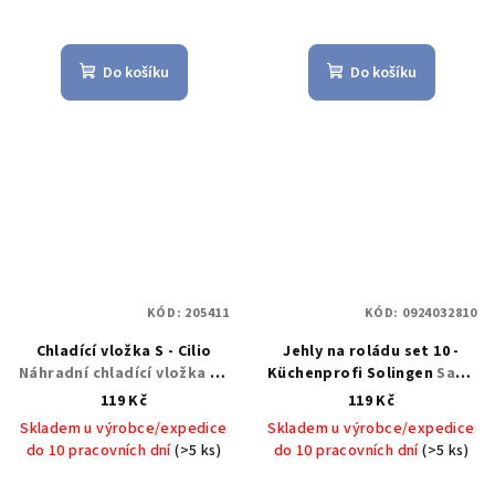
Do košíku
Do košíku
KÓD:
205411
KÓD:
0924032810
Chladící vložka S - Cilio
Jehly na roládu set 10 -
Náhradní chladící vložka S -
Küchenprofi Solingen
Sada
Cilio
Jehel na roládu 10 ks -
119 Kč
119 Kč
Küchenprofi Solingen
Skladem u výrobce/expedice
Skladem u výrobce/expedice
do 10 pracovních dní
(>5 ks)
do 10 pracovních dní
(>5 ks)