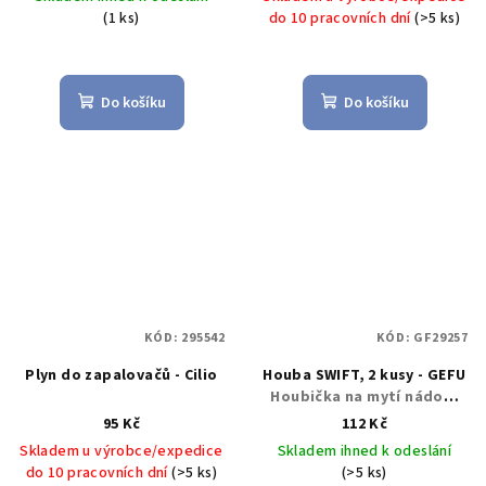
(1 ks)
do 10 pracovních dní
(>5 ks)
Do košíku
Do košíku
KÓD:
295542
KÓD:
GF29257
Plyn do zapalovačů - Cilio
Houba SWIFT, 2 kusy - GEFU
Houbička na mytí nádobí
SWIFT 2ks - GEFU
95 Kč
112 Kč
Skladem u výrobce/expedice
Skladem ihned k odeslání
do 10 pracovních dní
(>5 ks)
(>5 ks)