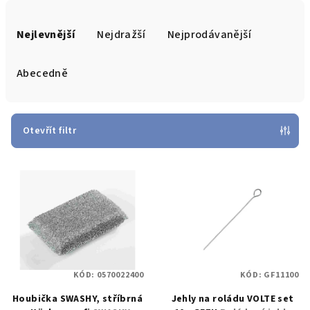
Ř
a
Nejlevnější
Nejdražší
Nejprodávanější
z
e
Abecedně
n
í
p
Otevřít filtr
r
V
o
ý
d
p
u
i
k
s
t
p
ů
KÓD:
0570022400
KÓD:
GF11100
r
Houbička SWASHY, stříbrná
Jehly na roládu VOLTE set
o