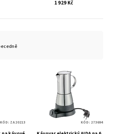
1 929 Kč
becedně
KÓD:
ZA20213
KÓD:
273694
k na kávové
Kávovar elektrický AIDA na 6