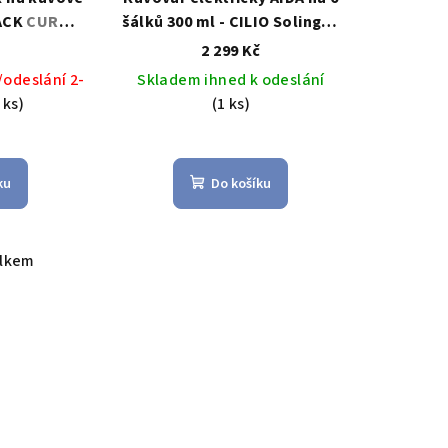
ZACK
CURO
šálků 300 ml - CILIO Solingen
é kapsle -
AIDA elektrický vařič na
č
2 299 Kč
espresso 6 šálků - CILIO
odeslání 2-
Skladem ihned k odeslání
Solingen
 ks)
(1 ks)
ku
Do košíku
elkem