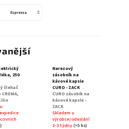
Espressa
anější
ektrický
Nerezový
léka, 250
zásobník na
o
kávové kapsle
ký šlehač
CURO - ZACK
o CREMA,
CURO zásobík na
Cilio
kávové kapsle -
 u
ZACK
expedice
Skladem u
acovních
výrobce/odeslání
)
2-3 týdny
(>5 ks)