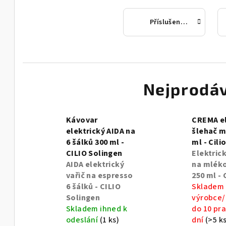
Příslušenství ke kávovarům
Nejprodáv
Kávovar
CREMA el
elektrický AIDA na
šlehač m
6 šálků 300 ml -
ml - Cili
CILIO Solingen
Elektric
AIDA elektrický
na mlék
vařič na espresso
250 ml - 
6 šálků - CILIO
Skladem
Solingen
výrobce/
Skladem ihned k
do 10 pr
odeslání
(1 ks)
dní
(>5 ks