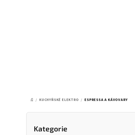
Přejít
na
obsah
/
KUCHYŇSKÉ ELEKTRO
/
ESPRESSA A KÁVOVARY
DOMŮ
P
o
Kategorie
Přeskočit