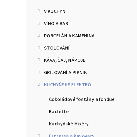
kategorie
s
V KUCHYNI
t
VÍNO A BAR
r
PORCELÁN A KAMENINA
a
STOLOVÁNÍ
n
KÁVA, ČAJ, NÁPOJE
n
GRILOVÁNÍ A PIKNIK
í
p
KUCHYŇSKÉ ELEKTRO
a
Čokoládové fontány a fondue
n
Raclette
e
Kuchyňské Mixéry
l
Espressa a kávovary