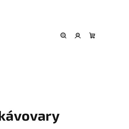
Hledat
Přihlášení
Nákupní
košík
 kávovary