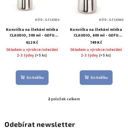
k
s
t
p
ů
KÓD:
GF16050
KÓD:
GF16060
r
Konvička na šlehání mléka
Konvička na šlehání mléka
o
CLAUDIO, 300 ml - GEFU
CLAUDIO, 600 ml - GEFU
d
Konvička na moka kávu
Konvička na moka kávu
612 Kč
749 Kč
u
CLAUDIO 300 ml - GEFU
CLAUDIO 600 ml - GEFU
Skladem u výrobce/odeslání
Skladem u výrobce/odeslání
k
2-3 týdny
(>5 ks)
2-3 týdny
(>5 ks)
t
ů
Do košíku
Do košíku
2
položek celkem
O
v
l
á
Odebírat newsletter