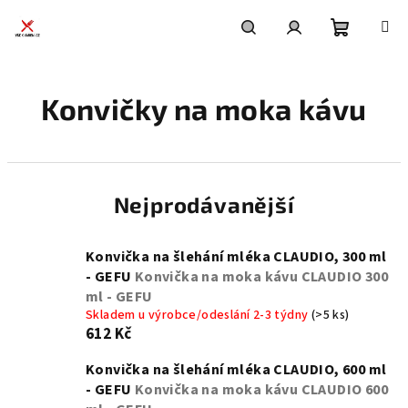
Přejít
na
obsah
Nákupní
Hledat
Přihlášení
Konvičky na moka kávu
košík
Nejprodávanější
Konvička na šlehání mléka CLAUDIO, 300 ml
- GEFU
Konvička na moka kávu CLAUDIO 300
ml - GEFU
Skladem u výrobce/odeslání 2-3 týdny
(>5 ks)
612 Kč
Konvička na šlehání mléka CLAUDIO, 600 ml
- GEFU
Konvička na moka kávu CLAUDIO 600