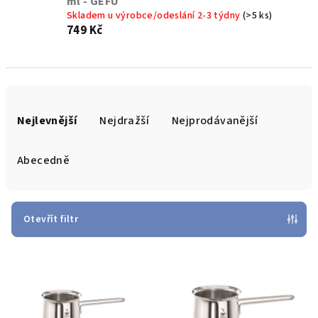
ml - GEFU
Skladem u výrobce/odeslání 2-3 týdny
(>5 ks)
749 Kč
Ř
a
Nejlevnější
Nejdražší
Nejprodávanější
z
e
Abecedně
n
í
p
Otevřít filtr
r
V
o
ý
d
p
u
i