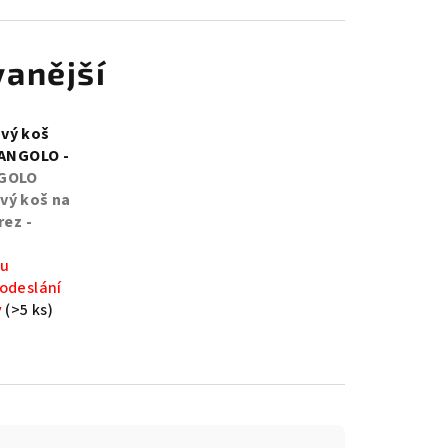
anější
vý koš
 ANGOLO -
GOLO
vý koš na
rez -
 u
odeslání
y
(>5 ks)