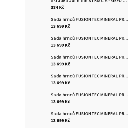
Škrabka Julienne STRISCIA - GEFU
Šk
384 Kč
Sada hrnců FUSIONTEC MINERAL PRO 4 ks, Eucalyptus zelen
13 699 Kč
Sada hrnců FUSIONTEC MINERAL PRO 4 ks, černá
13 699 Kč
Sada hrnců FUSIONTEC MINERAL PRO 4 ks, červená
13 699 Kč
Sada hrnců FUSIONTEC MINERAL PRO 4 ks, Quartz růžová
13 699 Kč
Sada hrnců FUSIONTEC MINERAL PRO 4 ks, edice Tim Raue modr
13 699 Kč
Sada hrnců FUSIONTEC MINERAL PRO 4 ks, mango žlutá
13 699 Kč