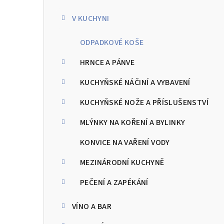
kategorie
s
V KUCHYNI
t
ODPADKOVÉ KOŠE
r
a
HRNCE A PÁNVE
n
KUCHYŇSKÉ NÁČINÍ A VYBAVENÍ
n
KUCHYŇSKÉ NOŽE A PŘÍSLUŠENSTVÍ
í
MLÝNKY NA KOŘENÍ A BYLINKY
p
KONVICE NA VAŘENÍ VODY
a
MEZINÁRODNÍ KUCHYNĚ
n
PEČENÍ A ZAPÉKÁNÍ
e
VÍNO A BAR
l