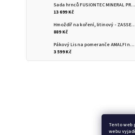
Sada hrnců FUSIONTEC MINERAL PRO 4 ks, papája oranžov
13 699 Kč
Hmoždíř na koření, litinový - ZASS
889 Kč
Pákový Lis na pomeranče AMALFI nerezový lesklý - CILIO Solingen
3 599 Kč
Tento web 
webu vyjadř