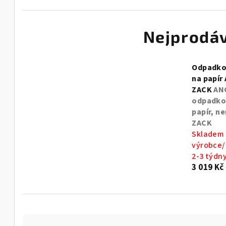
Nejprodáv
Odpadko
na papír
ZACK
AN
odpadko
papír, ne
ZACK
Skladem
výrobce/
2-3 týdn
3 019 Kč