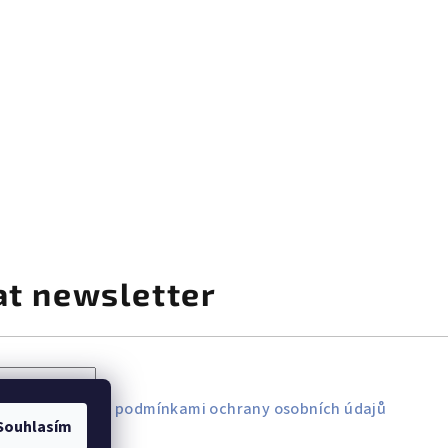
INERAL PRO, papaya oranžová - WMF
učkem - ZASSENHAUS
at newsletter
lu souhlasíte s
podmínkami ochrany osobních údajů
Souhlasím