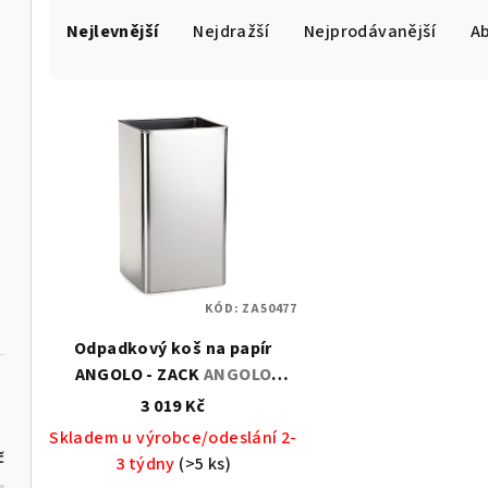
Ř
Nejlevnější
Nejdražší
Nejprodávanější
A
a
z
V
e
ý
n
p
í
i
p
s
r
KÓD:
ZA50477
p
o
Odpadkový koš na papír
r
d
ANGOLO - ZACK
ANGOLO
o
odpadkový koš na papír,
3 019 Kč
u
nerez - ZACK
Skladem u výrobce/odeslání 2-
d
k
č
3 týdny
(>5 ks)