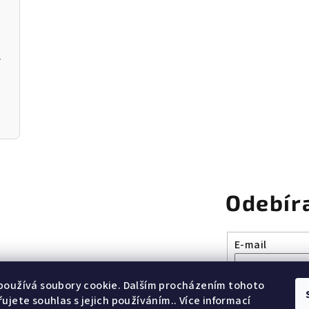
á - WMF
4dílná sada hrnců FUSIONTEC M
ENHAUS
Litinový kuchyňský hmoždíř na koření a bylinky s tlo
Odebír
E-mail
Vložením e-mai
používá soubory cookie. Dalším procházením tohoto
ujete souhlas s jejich používáním.. Více informací