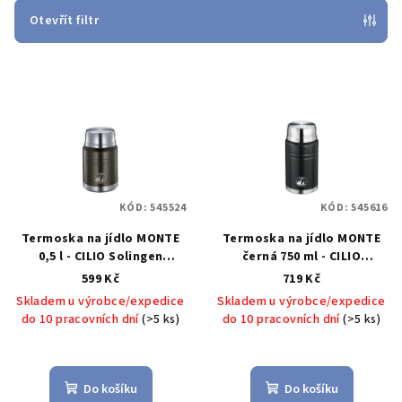
p
Otevřít filtr
r
V
o
ý
d
p
u
i
k
s
t
p
ů
KÓD:
545524
KÓD:
545616
r
Termoska na jídlo MONTE
Termoska na jídlo MONTE
o
0,5 l - CILIO Solingen
černá 750 ml - CILIO
d
Outdoorová termoska na
Solingen
MONTE termoska
599 Kč
719 Kč
u
jídlo 0,5 l - CILIO Solingen
na jídlo 0,75 l, černá - CILIO
Skladem u výrobce/expedice
Skladem u výrobce/expedice
Solingen
k
do 10 pracovních dní
(>5 ks)
do 10 pracovních dní
(>5 ks)
t
ů
Do košíku
Do košíku