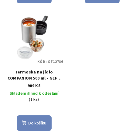
KÓD:
GF12786
Termoska na jídlo
COMPANION 500 ml - GEFU
Termonádoba na oběd
909 Kč
COMPANION 500 ml - GEFU
Skladem ihned k odeslání
(1 ks)
Do košíku