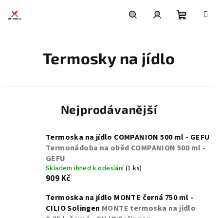
Přejít
na
obsah
Nákupní
Hledat
Přihlášení
Termosky na jídlo
košík
Nejprodávanější
Termoska na jídlo COMPANION 500 ml - GEFU
Termonádoba na oběd COMPANION 500 ml -
GEFU
Skladem ihned k odeslání
(1 ks)
909 Kč
Termoska na jídlo MONTE černá 750 ml -
CILIO Solingen
MONTE termoska na jídlo