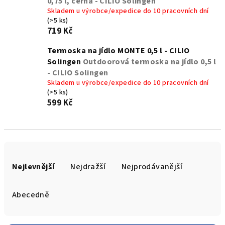
0,75 l, černá - CILIO Solingen
Skladem u výrobce/expedice do 10 pracovních dní
(>5 ks)
719 Kč
Termoska na jídlo MONTE 0,5 l - CILIO
Solingen
Outdoorová termoska na jídlo 0,5 l
- CILIO Solingen
Skladem u výrobce/expedice do 10 pracovních dní
(>5 ks)
599 Kč
Ř
a
Nejlevnější
Nejdražší
Nejprodávanější
z
e
Abecedně
n
í