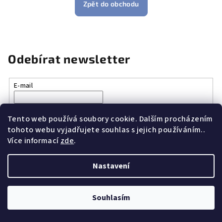
Zpět do obchodu
Odebírat newsletter
E-mail
Vložením e-mailu souhlasíte s
podmínkami ochrany osobních
údajů
Tento web používá soubory cookie. Dalším procházením
tohoto webu vyjadřujete souhlas s jejich používáním..
Více informací
zde
.
Přihlásit se
Nastavení
Z
Copyright 2026
Vše k vaření.cz
. Všechna práva vyhrazena.
á
Souhlasím
p
Vytvořil Shoptet
a