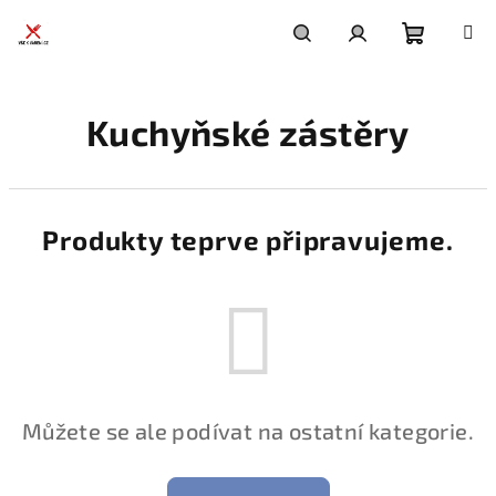
Přejít
na
obsah
Nákupní
Hledat
Přihlášení
Kuchyňské zástěry
košík
Produkty teprve připravujeme.
Můžete se ale podívat na ostatní kategorie.