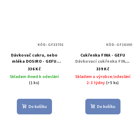
KÓD:
GF33701
KÓD:
GF16100
Dávkovač cukru, nebo
Cukřenka FINA - GEFU
mléka DOSIRO - GEFU
Dávkovací cukřenka FINA -
Dávkovací cukřenka, i
GEFU
336 Kč
339 Kč
mléčenka DOSIRO - GEFU
Skladem ihned k odeslání
Skladem u výrobce/odeslání
(1 ks)
2-3 týdny
(>5 ks)
Do košíku
Do košíku