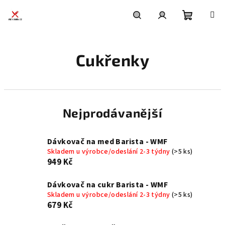
Přejít
na
obsah
Nákupní
Hledat
Přihlášení
Cukřenky
košík
Nejprodávanější
Dávkovač na med Barista - WMF
Skladem u výrobce/odeslání 2-3 týdny
(>5 ks)
949 Kč
Dávkovač na cukr Barista - WMF
Skladem u výrobce/odeslání 2-3 týdny
(>5 ks)
679 Kč