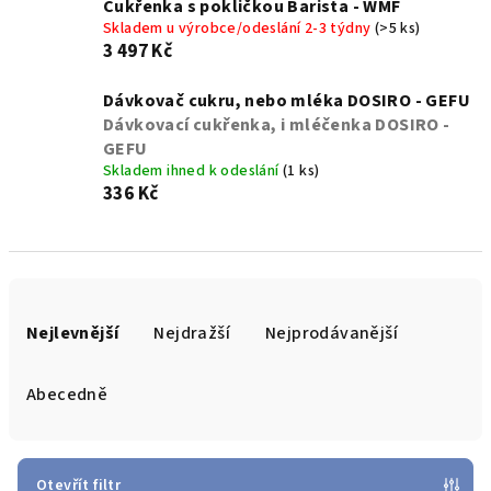
Cukřenka s pokličkou Barista - WMF
Skladem u výrobce/odeslání 2-3 týdny
(>5 ks)
3 497 Kč
Dávkovač cukru, nebo mléka DOSIRO - GEFU
Dávkovací cukřenka, i mléčenka DOSIRO -
GEFU
Skladem ihned k odeslání
(1 ks)
336 Kč
Ř
a
Nejlevnější
Nejdražší
Nejprodávanější
z
e
Abecedně
n
í
p
Otevřít filtr