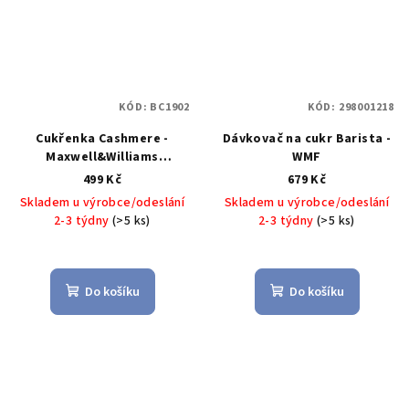
KÓD:
BC1902
KÓD:
298001218
Cukřenka Cashmere -
Dávkovač na cukr Barista -
Maxwell&Williams
WMF
Cashmere dóza na cukr -
499 Kč
679 Kč
Maxwell&Williams
Skladem u výrobce/odeslání
Skladem u výrobce/odeslání
2-3 týdny
(>5 ks)
2-3 týdny
(>5 ks)
Do košíku
Do košíku