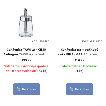
KÓD:
550580
KÓD:
GF16120
Cukřenka TAVOLA - CILIO
Cukřenka na moučkový
Solingen
TAVOLA cukřenka -
cukr FINA - GEFU
Cukřenka
CILIO Solingen
FINA - GEFU
239 Kč
316 Kč
Skladem u výrobce/expedice
Skladem ihned k odeslání
do 10 pracovních dní
(>5 ks)
(1 ks)
Do košíku
Do košíku