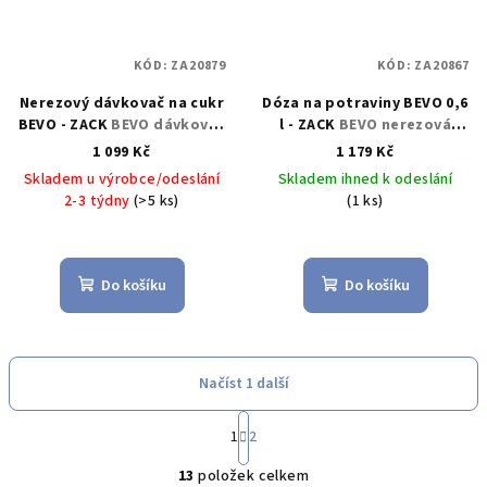
KÓD:
ZA20879
KÓD:
ZA20867
Nerezový dávkovač na cukr
Dóza na potraviny BEVO 0,6
BEVO - ZACK
BEVO dávkovač
l - ZACK
BEVO nerezová
cukru, nerez - ZACK
dóza s víčkem 0,6 l - ZACK
1 099 Kč
1 179 Kč
Skladem u výrobce/odeslání
Skladem ihned k odeslání
2-3 týdny
(>5 ks)
(1 ks)
Do košíku
Do košíku
Načíst 1 další
S
1
2
t
O
r
13
položek celkem
á
v