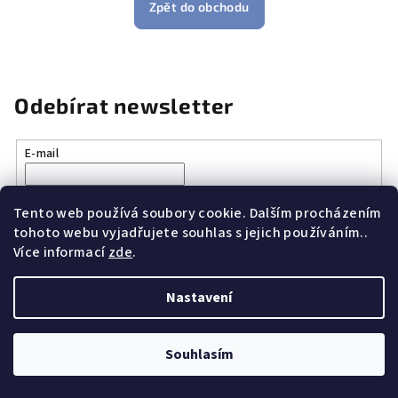
Zpět do obchodu
Odebírat newsletter
E-mail
Vložením e-mailu souhlasíte s
podmínkami ochrany osobních
údajů
Tento web používá soubory cookie. Dalším procházením
tohoto webu vyjadřujete souhlas s jejich používáním..
Více informací
zde
.
Přihlásit se
Nastavení
Z
Copyright 2026
Vše k vaření.cz
. Všechna práva vyhrazena.
á
Souhlasím
p
Vytvořil Shoptet
a