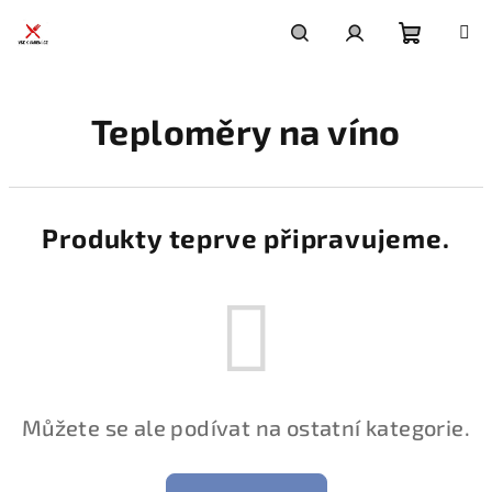
Přejít
na
obsah
Nákupní
Hledat
Přihlášení
Teploměry na víno
košík
Produkty teprve připravujeme.
Můžete se ale podívat na ostatní kategorie.