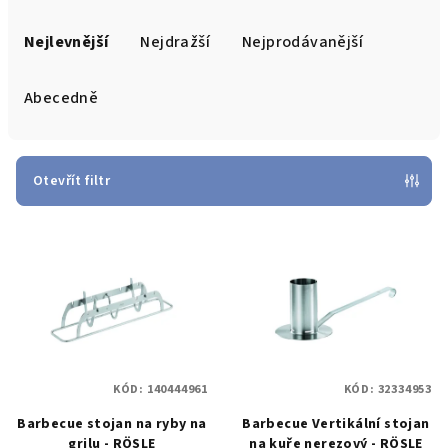
Ř
a
Nejlevnější
Nejdražší
Nejprodávanější
z
e
Abecedně
n
í
p
Otevřít filtr
r
V
o
ý
d
p
u
i
k
s
t
p
ů
KÓD:
140444961
KÓD:
32334953
r
Barbecue stojan na ryby na
Barbecue Vertikální stojan
o
grilu - RÖSLE
na kuře nerezový - RÖSLE