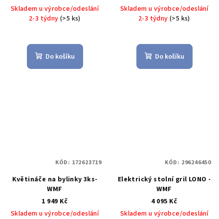
Skladem u výrobce/odeslání
Skladem u výrobce/odeslání
2-3 týdny
(>5 ks)
2-3 týdny
(>5 ks)
Do košíku
Do košíku
KÓD:
172623719
KÓD:
296246450
Květináče na bylinky 3ks-
Elektrický stolní gril LONO -
WMF
WMF
1 949 Kč
4 095 Kč
Skladem u výrobce/odeslání
Skladem u výrobce/odeslání