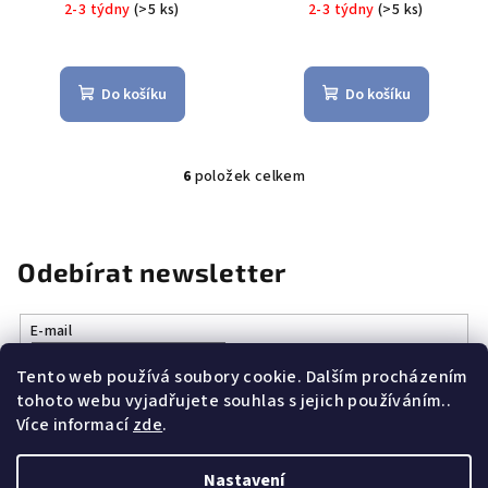
2-3 týdny
(>5 ks)
2-3 týdny
(>5 ks)
Do košíku
Do košíku
6
položek celkem
O
v
l
á
Odebírat newsletter
d
a
E-mail
c
í
Tento web používá soubory cookie. Dalším procházením
Vložením e-mailu souhlasíte s
podmínkami ochrany osobních
p
tohoto webu vyjadřujete souhlas s jejich používáním..
údajů
r
Více informací
zde
.
v
k
Přihlásit se
Nastavení
y