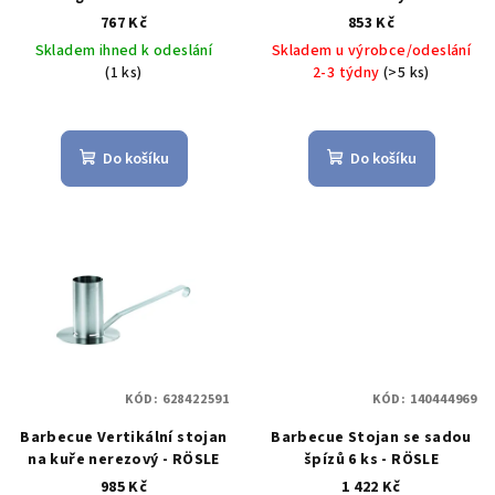
d
767 Kč
853 Kč
u
Skladem ihned k odeslání
Skladem u výrobce/odeslání
k
(1 ks)
2-3 týdny
(>5 ks)
t
ů
Do košíku
Do košíku
KÓD:
628422591
KÓD:
140444969
Barbecue Vertikální stojan
Barbecue Stojan se sadou
na kuře nerezový - RÖSLE
špízů 6 ks - RÖSLE
985 Kč
1 422 Kč