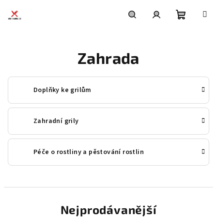
Přejít
na
obsah
Nákupní
Hledat
Přihlášení
Zahrada
košík
Doplňky ke grilům
Zahradní grily
Péče o rostliny a pěstování rostlin
Nejprodávanější