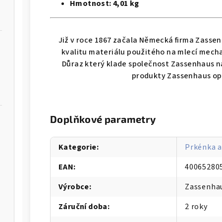
Hmotnost: 4
,01 kg
Již v roce 1867 začala Německá firma Zassen
kvalitu materiálu použitého na mlecí mech
Důraz který klade společnost Zassenhaus na
produkty Zassenhaus op
Doplňkové parametry
Kategorie
:
Prkénka a
á - WMF
4dílná sada hrnců FUSIONTEC 
EAN
:
40065280
Výrobce
:
Zassenha
 - WMF
4dílná sada hrnců FUSIONTEC MINERAL PRO,
Záruční doba
:
2 roky