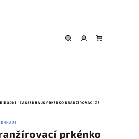
Hledat
Přihlášení
Nákupní
košík
 PŘÍRODNÍ - ZASSENHAUS
PRKÉNKO DRANŽÍROVACÍ ZE
SENHAUS
ranžírovací prkénko