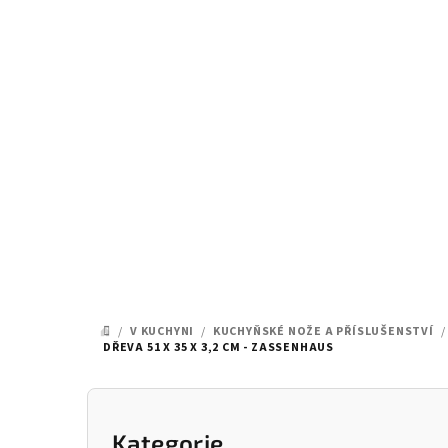
Přejít
na
obsah
/
V KUCHYNI
/
KUCHYŇSKÉ NOŽE A PŘÍSLUŠENSTVÍ
/
DOMŮ
DŘEVA 51 X 35 X 3,2 CM - ZASSENHAUS
P
o
Kategorie
Přeskočit