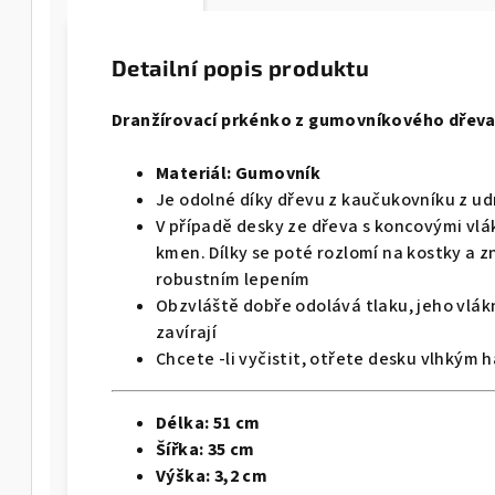
Detailní popis produktu
Dranžírovací prkénko z
gumovníkového dřeva
Materiál:
Gumovník
Je odolné díky dřevu z kaučukovníku z ud
V případě desky ze dřeva s koncovými vlá
kmen. Dílky se poté rozlomí na kostky a z
robustním lepením
Obzvláště dobře odolává tlaku, jeho vlák
zavírají
Chcete -li vyčistit, otřete desku vlhkým 
Délka:
51 cm
Šířka: 35
cm
Výška: 3,
2 cm