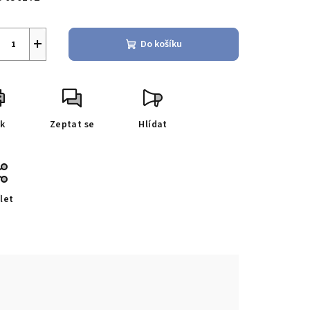
+
Do košíku
sk
Zeptat se
Hlídat
let