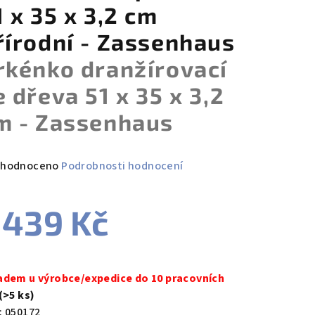
1 x 35 x 3,2 cm
řírodní - Zassenhaus
rkénko dranžírovací
e dřeva 51 x 35 x 3,2
m - Zassenhaus
měrné
hodnoceno
Podrobnosti hodnocení
nocení
duktu
 439 Kč
ná
a:
adem u výrobce/expedice do 10 pracovních
zdiček.
(>5 ks)
:
050172