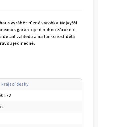
haus vyrábět různé výrobky. Nejvyšší
anismus garantuje dlouhou zárukou.
 detail vzhledu a na funkčnost dělá
ravdu jedinečné.
 krájecí desky
MINERAL PRO, Eucalyptus zelená - WMF
50172
us
 černá - WMF