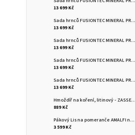
Sada hrnců FUSIONTEC MINERAL PRO 4 ks, červená
13 699 Kč
Sada hrnců FUSIONTEC MINERAL PRO 4 ks, Quartz růžová
13 699 Kč
Sada hrnců FUSIONTEC MINERAL PRO 4 ks, edice Tim Raue modr
13 699 Kč
Sada hrnců FUSIONTEC MINERAL PRO 4 ks, mango žlutá
13 699 Kč
Sada hrnců FUSIONTEC MINERAL PRO 4 ks, papája oranžov
13 699 Kč
Hmoždíř na koření, litinový - ZASS
889 Kč
Pákový Lis na pomeranče AMALFI nerezový lesklý - CILIO Solingen
3 599 Kč