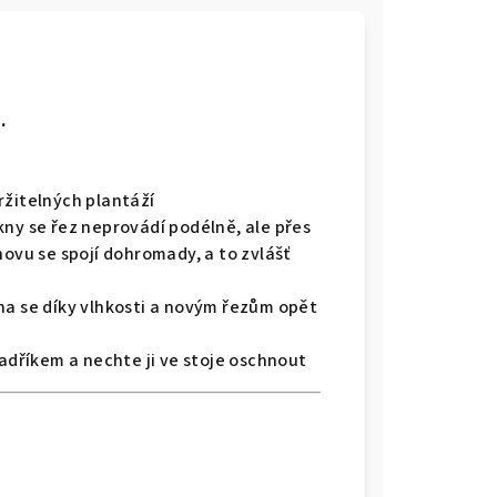
.
ržitelných plantáží
kny se řez neprovádí podélně, ale přes
novu se spojí dohromady, a to zvlášť
na se díky vlhkosti a novým řezům opět
hadříkem a nechte ji ve stoje oschnout