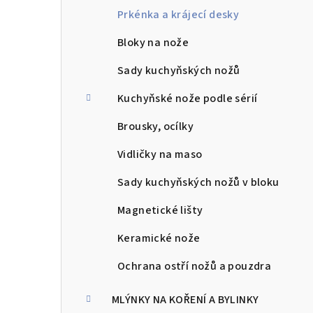
l
Prkénka a krájecí desky
Bloky na nože
Sady kuchyňských nožů
Kuchyňské nože podle sérií
Brousky, ocílky
Vidličky na maso
Sady kuchyňských nožů v bloku
Magnetické lišty
Keramické nože
Ochrana ostří nožů a pouzdra
MLÝNKY NA KOŘENÍ A BYLINKY