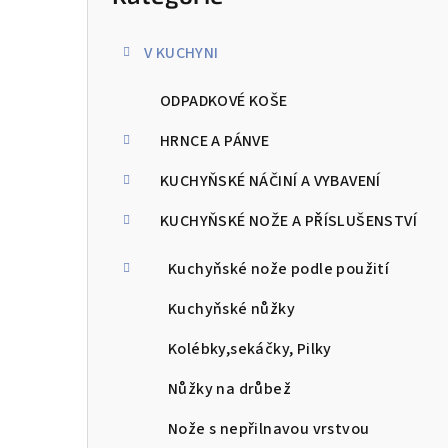
kategorie
s
V KUCHYNI
t
ODPADKOVÉ KOŠE
r
a
HRNCE A PÁNVE
n
KUCHYŇSKÉ NÁČINÍ A VYBAVENÍ
n
KUCHYŇSKÉ NOŽE A PŘÍSLUŠENSTVÍ
í
Kuchyňské nože podle použití
p
Kuchyňské nůžky
a
Kolébky,sekáčky, Pilky
n
Nůžky na drůbež
e
Nože s nepřilnavou vrstvou