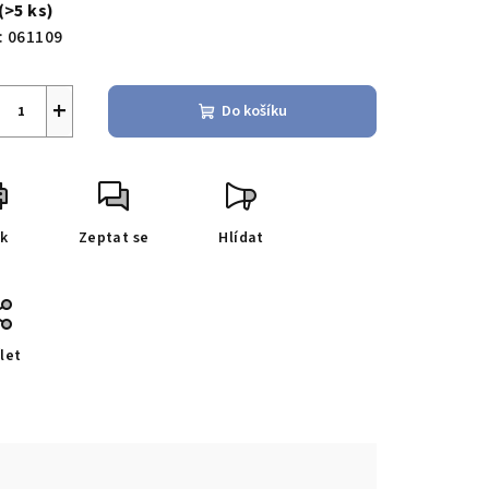
(>5 ks)
:
061109
+
Do košíku
sk
Zeptat se
Hlídat
let