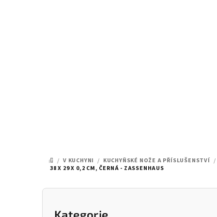
Přejít
na
obsah
/
V KUCHYNI
/
KUCHYŇSKÉ NOŽE A PŘÍSLUŠENSTVÍ
/
DOMŮ
38 X 29 X 0,2 CM, ČERNÁ - ZASSENHAUS
P
o
Kategorie
Přeskočit