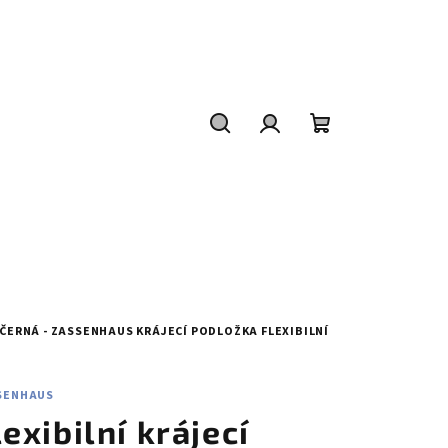
Hledat
Přihlášení
Nákupní
košík
M ČERNÁ - ZASSENHAUS
KRÁJECÍ PODLOŽKA FLEXIBILNÍ
SENHAUS
lexibilní krájecí