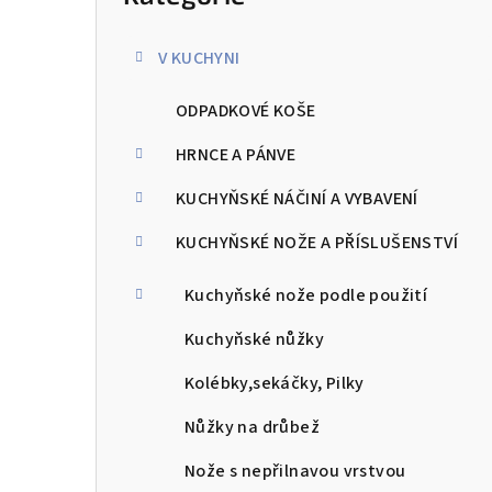
kategorie
s
V KUCHYNI
t
ODPADKOVÉ KOŠE
r
a
HRNCE A PÁNVE
n
KUCHYŇSKÉ NÁČINÍ A VYBAVENÍ
n
KUCHYŇSKÉ NOŽE A PŘÍSLUŠENSTVÍ
í
Kuchyňské nože podle použití
p
Kuchyňské nůžky
a
Kolébky,sekáčky, Pilky
n
Nůžky na drůbež
e
Nože s nepřilnavou vrstvou