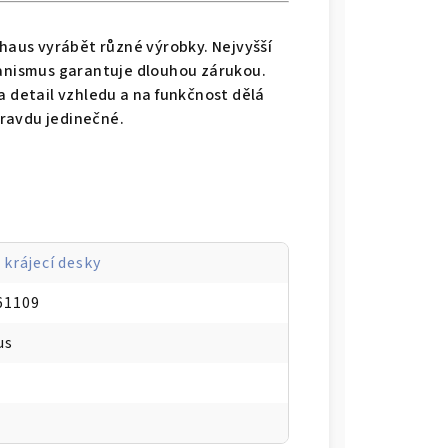
haus vyrábět různé výrobky. Nejvyšší
anismus garantuje dlouhou zárukou.
 detail vzhledu a na funkčnost dělá
ravdu jedinečné.
 krájecí desky
61109
us