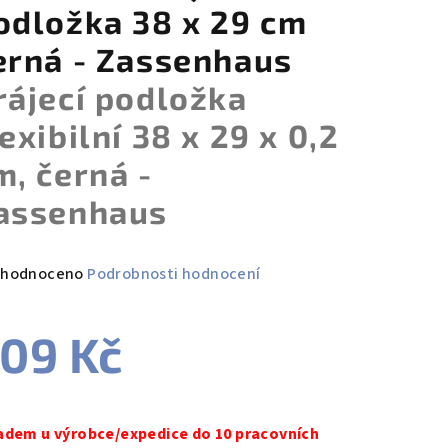
odložka 38 x 29 cm
erná - Zassenhaus
rájecí podložka
lexibilní 38 x 29 x 0,2
m, černá -
assenhaus
měrné
hodnoceno
Podrobnosti hodnocení
nocení
duktu
09 Kč
ná
a:
adem u výrobce/expedice do 10 pracovních
zdiček.