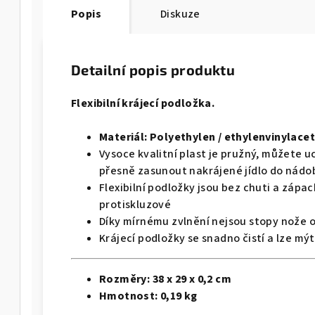
Popis
Diskuze
Detailní popis produktu
Flexibilní krájecí podložka.
Materiál:
Polyethylen / ethylenvinylacet
Vysoce kvalitní plast je pružný, můžete 
přesně zasunout nakrájené jídlo do nádo
Flexibilní podložky jsou bez chuti a zápa
protiskluzové
Díky mírnému zvlnění nejsou stopy nože
Krájecí podložky se snadno čistí a lze mý
Rozměry:
38 x 29 x 0,2 cm
Hmotnost:
0,19 kg