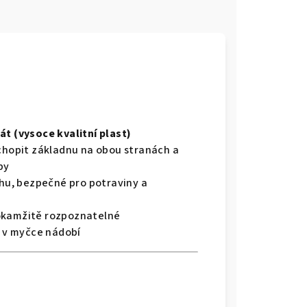
át (
vysoce kvalitní plast)
uchopit základnu na obou stranách a
by
chu, bezpečné pro potraviny a
 okamžitě rozpoznatelné
t v myčce nádobí