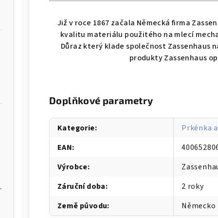
Již v roce 1867 začala Německá firma Zassen
kvalitu materiálu použitého na mlecí mech
Důraz který klade společnost Zassenhaus na
produkty Zassenhaus op
Doplňkové parametry
Kategorie
:
Prkénka a
EAN
:
40065280
Hamburger lis PÄTTI - GEFU
Výrobce
:
Zassenha
Záruční doba
:
2 roky
Země původu
:
Německo