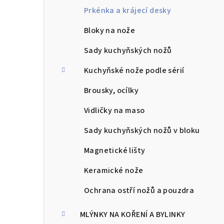
l
Prkénka a krájecí desky
Bloky na nože
Sady kuchyňských nožů
Kuchyňské nože podle sérií
Brousky, ocílky
Vidličky na maso
Sady kuchyňských nožů v bloku
Magnetické lišty
Keramické nože
Ochrana ostří nožů a pouzdra
MLÝNKY NA KOŘENÍ A BYLINKY