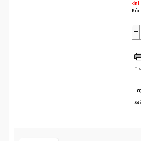
dní
Kód
−
Ti
Sdí