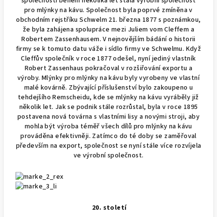
společnosti během několika let stala výrobní společnost
pro mlýnky na kávu. Společnost byla poprvé zmíněna v
obchodním rejstříku Schwelm 21. března 1877 s poznámkou,
že byla zahájena spolupráce mezi Juliem vom Cleffem a
Robertem Zassenhausem. V nejnovějším bádání o historii
firmy se k tomuto datu váže i sídlo firmy ve Schwelmu. Když
Cleffův společník v roce 1877 odešel, nyní jediný vlastník
Robert Zassenhaus pokračoval v rozšiřování exportu a
výroby. Mlýnky pro mlýnky na kávu byly vyrobeny ve vlastní
malé kovárně. Zbývající příslušenství bylo zakoupeno u
tehdejšího Remscheidu, kde se mlýnky na kávu vyráběly již
několik let. Jak se podnik stále rozrůstal, byla v roce 1895
postavena nová továrna s vlastními lisy a novými stroji, aby
mohla být výroba téměř všech dílů pro mlýnky na kávu
prováděna efektivněji. Zatímco do té doby se zaměřoval
především na export, společnost se nyní stále více rozvíjela
ve výrobní společnost.
20. století