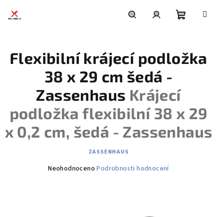
Přejít
na
obsah
Nákupní
Hledat
Přihlášení
Flexibilní krájecí podložka
košík
38 x 29 cm šedá -
Zassenhaus
Krájecí
podložka flexibilní 38 x 29
x 0,2 cm, šedá - Zassenhaus
ZASSENHAUS
Průměrné
Neohodnoceno
Podrobnosti hodnocení
hodnocení
produktu
je
0,0
z