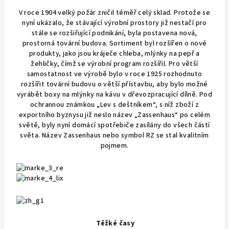
V roce 1904 velký požár zničil téměř celý sklad. Protože se
nyní ukázalo, že stávající výrobní prostory již nestačí pro
stále se rozšiřující podnikání, byla postavena nová,
prostorná tovární budova. Sortiment byl rozšířen o nové
produkty, jako jsou kráječe chleba, mlýnky na pepř a
žehličky, čímž se výrobní program rozšířil. Pro větší
samostatnost ve výrobě bylo v roce 1925 rozhodnuto
rozšířit tovární budovu o větší přístavbu, aby bylo možné
vyrábět boxy na mlýnky na kávu v dřevozpracující dílně. Pod
ochrannou známkou „Lev s deštníkem“, s níž zboží z
exportního byznysu již neslo název „Zassenhaus“ po celém
světě, byly nyní domácí spotřebiče zasílány do všech částí
světa. Název Zassenhaus nebo symbol RZ se stal kvalitním
pojmem.
Těžké časy