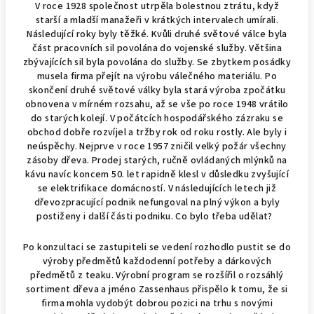
V roce 1928 společnost utrpěla bolestnou ztrátu, když
starší a mladší manažeři v krátkých intervalech umírali.
Následující roky byly těžké. Kvůli druhé světové válce byla
část pracovních sil povolána do vojenské služby. Většina
zbývajících sil byla povolána do služby. Se zbytkem posádky
musela firma přejít na výrobu válečného materiálu. Po
skončení druhé světové války byla stará výroba zpočátku
obnovena v mírném rozsahu, až se vše po roce 1948 vrátilo
do starých kolejí. V počátcích hospodářského zázraku se
obchod dobře rozvíjel a tržby rok od roku rostly. Ale byly i
neúspěchy. Nejprve v roce 1957 zničil velký požár všechny
zásoby dřeva. Prodej starých, ručně ovládaných mlýnků na
kávu navíc koncem 50. let rapidně klesl v důsledku zvyšující
se elektrifikace domácností. V následujících letech již
dřevozpracující podnik nefungoval na plný výkon a byly
postiženy i další části podniku. Co bylo třeba udělat?
Po konzultaci se zastupiteli se vedení rozhodlo pustit se do
výroby předmětů každodenní potřeby a dárkových
předmětů z teaku. Výrobní program se rozšířil o rozsáhlý
sortiment dřeva a jméno Zassenhaus přispělo k tomu, že si
firma mohla vydobýt dobrou pozici na trhu s novými