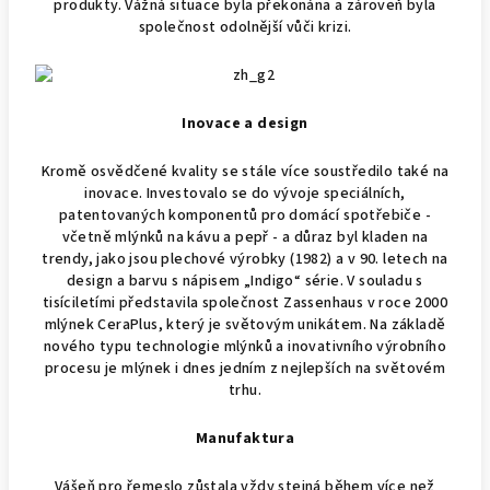
produkty. Vážná situace byla překonána a zároveň byla
společnost odolnější vůči krizi.
Inovace a design
Kromě osvědčené kvality se stále více soustředilo také na
inovace. Investovalo se do vývoje speciálních,
patentovaných komponentů pro domácí spotřebiče -
včetně mlýnků na kávu a pepř - a důraz byl kladen na
trendy, jako jsou plechové výrobky (1982) a v 90. letech na
design a barvu s nápisem „Indigo“ série. V souladu s
tisíciletími představila společnost Zassenhaus v roce 2000
mlýnek CeraPlus, který je světovým unikátem. Na základě
nového typu technologie mlýnků a inovativního výrobního
procesu je mlýnek i dnes jedním z nejlepších na světovém
trhu.
Manufaktura
Vášeň pro řemeslo zůstala vždy stejná během více než