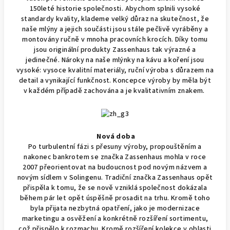
150leté historie společnosti. Abychom splnili vysoké
standardy kvality, klademe velký důraz na skutečnost, že
naše mlýny a jejich součásti jsou stále pečlivě vyráběny a
montovány ručně v mnoha pracovních krocích. Díky tomu
jsou originální produkty Zassenhaus tak výrazné a
jedinečné. Nároky na naše mlýnky na kávu a koření jsou
vysoké: vysoce kvalitní materiály, ruční výroba s důrazem na
detail a vynikající funkčnost. Koncepce výroby by měla být
v každém případě zachována a je kvalitativním znakem.
Nová doba
Po turbulentní fázi s přesuny výroby, propouštěním a
nakonec bankrotem se značka Zassenhaus mohla v roce
2007 přeorientovat na budoucnost pod novým názvem a
novým sídlem v Solingenu. Tradiční značka Zassenhaus opět
přispěla k tomu, že se nově vzniklá společnost dokázala
během pár let opět úspěšně prosadit na trhu. Kromě toho
byla přijata nezbytná opatření, jako je modernizace
marketingu a osvěžení a konkrétně rozšíření sortimentu,
což přispělo k rozmachu. Kromě rozšíření kolekce v oblasti