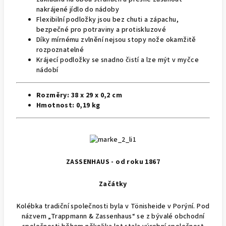
nakrájené jídlo do nádoby
Flexibilní podložky jsou bez chuti a zápachu,
bezpečné pro potraviny a protiskluzové
Díky mírnému zvlnění nejsou stopy nože okamžitě
rozpoznatelné
Krájecí podložky se snadno čistí a lze mýt v myčce
nádobí
Rozměry:
38 x 29 x 0,2 cm
Hmotnost:
0,19 kg
ZASSENHAUS - od roku 1867
Začátky
Kolébka tradiční společnosti byla v Tönisheide v Porýní. Pod
názvem „Trappmann & Zassenhaus“ se z bývalé obchodní