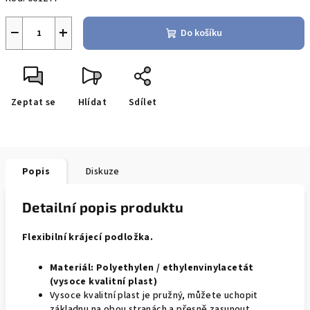
−
+
Do košíku
Zeptat se
Hlídat
Sdílet
Popis
Diskuze
Detailní popis produktu
Flexibilní krájecí podložka.
Materiál:
Polyethylen / ethylenvinylacetát
(
vysoce kvalitní plast)
Vysoce kvalitní plast je pružný, můžete uchopit
základnu na obou stranách a přesně zasunout