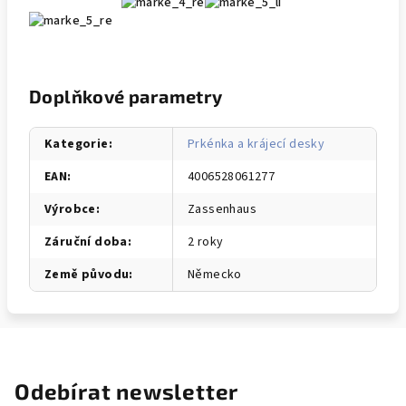
Doplňkové parametry
Kategorie
:
Prkénka a krájecí desky
EAN
:
4006528061277
Výrobce
:
Zassenhaus
Záruční doba
:
2 roky
Země původu
:
Německo
Odebírat newsletter