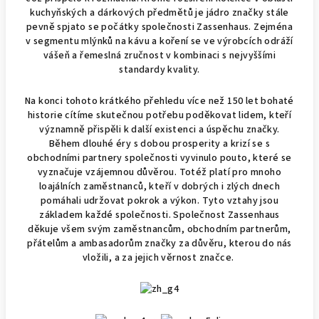
kuchyňských a dárkových předmětů je jádro značky stále
pevně spjato se počátky společnosti Zassenhaus. Zejména
v segmentu mlýnků na kávu a koření se ve výrobcích odráží
vášeň a řemeslná zručnost v kombinaci s nejvyššími
standardy kvality.
Na konci tohoto krátkého přehledu více než 150 let bohaté
historie cítíme skutečnou potřebu poděkovat lidem, kteří
významně přispěli k další existenci a úspěchu značky.
Během dlouhé éry s dobou prosperity a krizí se s
obchodními partnery společnosti vyvinulo pouto, které se
vyznačuje vzájemnou důvěrou. Totéž platí pro mnoho
loajálních zaměstnanců, kteří v dobrých i zlých dnech
pomáhali udržovat pokrok a výkon. Tyto vztahy jsou
základem každé společnosti. Společnost Zassenhaus
děkuje všem svým zaměstnancům, obchodním partnerům,
přátelům a ambasadorům značky za důvěru, kterou do nás
vložili, a za jejich věrnost značce.