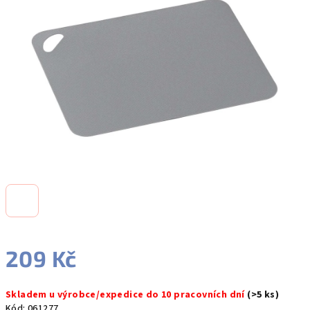
5
hvězdiček.
209 Kč
Měrná
Skladem u výrobce/expedice do 10 pracovních dní
(>5 ks)
cena:
Kód:
061277