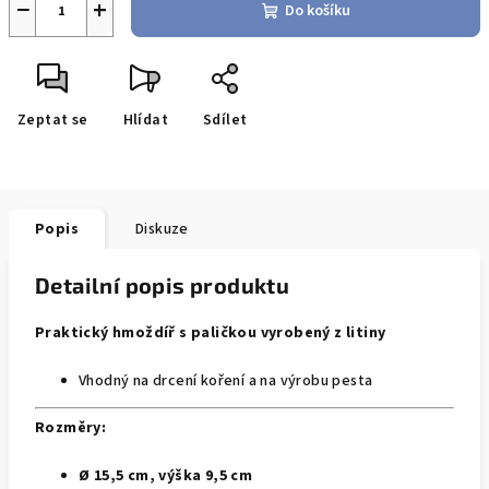
−
+
Do košíku
Zeptat se
Hlídat
Sdílet
Popis
Diskuze
Detailní popis produktu
Praktický hmoždíř s paličkou vyrobený z litiny
Vhodný na drcení koření a na výrobu pesta
Rozměry:
Ø
15,5 cm, výška 9,5 cm