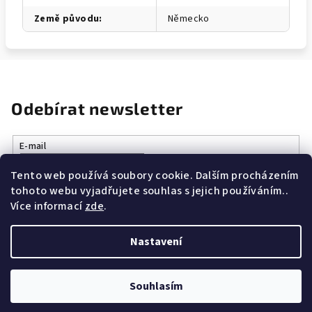
Země původu
:
Německo
Odebírat newsletter
E-mail
Tento web používá soubory cookie. Dalším procházením
Vložením e-mailu souhlasíte s
podmínkami ochrany osobních
tohoto webu vyjadřujete souhlas s jejich používáním..
údajů
Více informací
zde
.
Přihlásit se
Nastavení
Z
Copyright 2026
Vše k vaření.cz
. Všechna práva vyhrazena.
á
Souhlasím
p
Vytvořil Shoptet