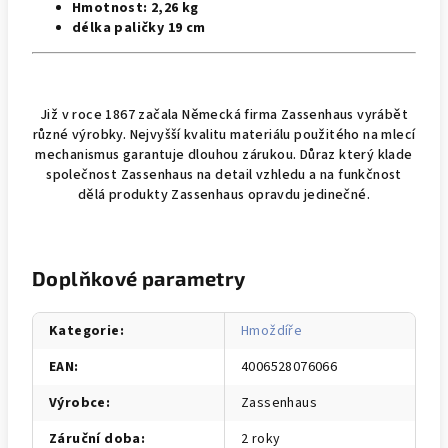
Hmotnost: 2,26 kg
délka paličky 19 cm
Již v roce 1867 začala Německá firma Zassenhaus vyrábět
různé výrobky. Nejvyšší kvalitu materiálu použitého na mlecí
mechanismus garantuje dlouhou zárukou. Důraz který klade
společnost Zassenhaus na detail vzhledu a na funkčnost
dělá produkty Zassenhaus opravdu jedinečné.
Doplňkové parametry
Kategorie
:
Hmoždíře
EAN
:
4006528076066
Výrobce
:
Zassenhaus
Záruční doba
:
2 roky