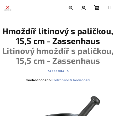
Přejít
na
obsah
Nákupní
Hledat
Přihlášení
Hmoždíř litinový s paličkou,
košík
15,5 cm - Zassenhaus
Litinový hmoždíř s paličkou,
15,5 cm - Zassenhaus
ZASSENHAUS
Průměrné
Neohodnoceno
Podrobnosti hodnocení
hodnocení
produktu
je
0,0
z
5