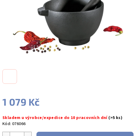
hvězdiček.
1 079 Kč
Měrná
Skladem u výrobce/expedice do 10 pracovních dní
(>5 ks)
cena:
Kód:
076066