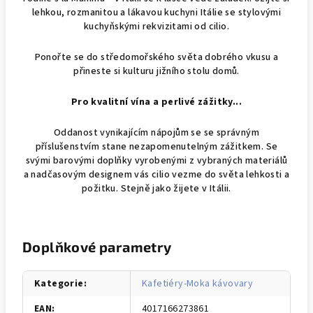
lehkou, rozmanitou a lákavou kuchyni Itálie se stylovými
kuchyňskými rekvizitami od cilio.
Ponořte se do středomořského světa dobrého vkusu a
přineste si kulturu jižního stolu domů.
Pro kvalitní vína a perlivé zážitky...
Oddanost vynikajícím nápojům se se správným
příslušenstvím stane nezapomenutelným zážitkem. Se
svými barovými doplňky vyrobenými z vybraných materiálů
a nadčasovým designem vás cilio vezme do světa lehkosti a
požitku. Stejně jako žijete v Itálii.
Doplňkové parametry
Kategorie
:
Kafetiéry-Moka kávovary
EAN
:
4017166273861