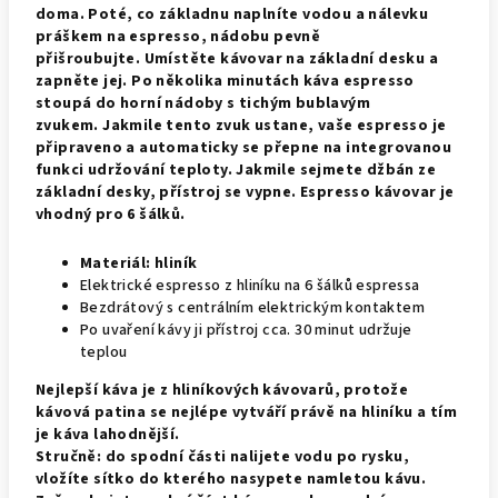
doma. Poté, co základnu naplníte vodou a nálevku
práškem na espresso, nádobu pevně
přišroubujte. Umístěte kávovar na základní desku a
zapněte jej. Po několika minutách káva espresso
stoupá do horní nádoby s tichým bublavým
zvukem. Jakmile tento zvuk ustane, vaše espresso je
připraveno a automaticky se přepne na integrovanou
funkci udržování teploty. Jakmile sejmete džbán ze
základní desky, přístroj se vypne. Espresso kávovar je
vhodný pro 6 šálků.
Materiál:
hliník
E
lektrické
espresso
z
hliníku
na 6
šálků
espressa
Bezdrátový
s centrální
m
elektrickým kontakt
em
Po uvaření kávy ji přístroj
cca.
30 minut udržuje
teplou
Nejlepší káva je z hliníkových kávovarů, protože
kávová patina se nejlépe vytváří právě na hliníku a tím
je káva lahodnější.
Stručně: do spodní části nalijete vodu po rysku,
vložíte sítko do kterého nasypete namletou kávu.