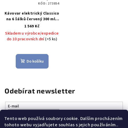
KÓD:
273854
Kávovar elektrický Classico
na 6 šálků červený 300 ml -
CILIO Solingen
Classico
1 569 Kč
elektrický vařič na
Skladem u výrobce/expedice
espresso 6 šálků červený -
do 10 pracovních dní
(>5 ks)
CILIO Solingen
Do košíku
Odebírat newsletter
E-mail
Tento web používá soubory cookie. Dalším procházením
Vložením e-mailu souhlasíte s
podmínkami ochrany osobních
tohoto webu vyjadřujete souhlas s jejich používáním..
údajů