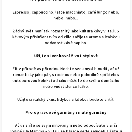
Espresso, cappuccino, latte macchiato, café lungo nebo,
nebo, nebo...
Žádný svět není tak rozmanitý jako kultura kávy v Itálii. S
kávovým příslušenstvím od cilio zažijete aroma a italskou
oddanost kávě naplno.
Užijte si venkovní život stylově
Žít v přírodě as přírodou. Nechte svou mysl bloudit, ať už
romanticky jako pár, s rodinou nebo pohodlně s přáteli: s
outdoorovou kolekcí od cilio můžete do svého domácího
nebe vnést slunce Itálie.
Užijte si italský vkus, kdykoli a kdekoli budete chtít.
Pro opravdové gurmány i malé gurmány
Ať už sníte se svým milovaným nebo odpočíváte v širší
rodině s la Mamma – v Itálii se k lásce vede žaludek. Užijte si