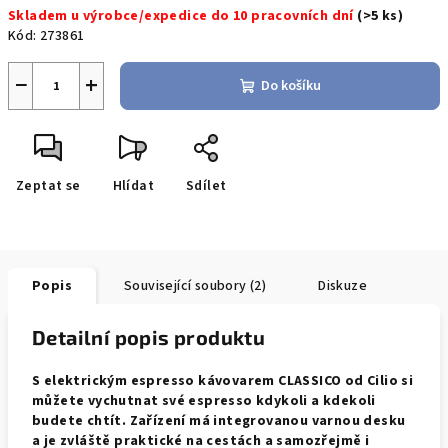
Skladem u výrobce/expedice do 10 pracovních dní
(>5 ks)
cena:
Kód:
273861
−
+
Do košíku
Zeptat se
Hlídat
Sdílet
Popis
Související soubory (2)
Diskuze
Detailní popis produktu
S elektrickým espresso kávovarem CLASSICO od Cilio si
můžete vychutnat své espresso kdykoli a kdekoli
budete chtít. Zařízení má integrovanou varnou desku
a je zvláště praktické na cestách a samozřejmě i