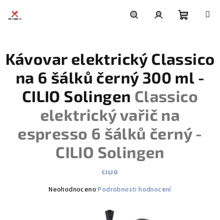
Přejít
na
obsah
Nákupní
Hledat
Přihlášení
Kávovar elektrický Classico
košík
na 6 šálků černý 300 ml -
CILIO Solingen
Classico
elektrický vařič na
espresso 6 šálků černý -
CILIO Solingen
CILIO
Průměrné
Neohodnoceno
Podrobnosti hodnocení
hodnocení
produktu
je