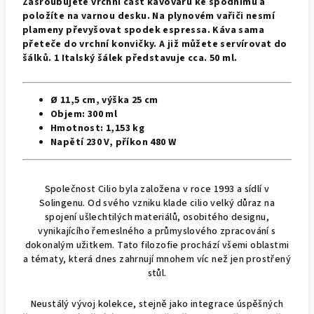
Zašroubujete vrchní část kávovaru ke spodnímu a
položíte na varnou desku. Na plynovém vařiči nesmí
plameny převyšovat spodek espressa. Káva sama
přeteče do vrchní konvičky. A již můžete servírovat do
šálků. 1 Italský šálek představuje cca. 50 ml.
Ø 11,5 cm, výška 25 cm
Objem: 300 ml
Hmotnost:
1,153 kg
Napětí 230 V, příkon 480 W
Společnost Cilio byla založena v roce 1993 a sídlí v
Solingenu. Od svého vzniku klade cilio velký důraz na
spojení ušlechtilých materiálů, osobitého designu,
vynikajícího řemeslného a průmyslového zpracování s
dokonalým užitkem. Tato filozofie prochází všemi oblastmi
a tématy, která dnes zahrnují mnohem víc než jen prostřený
stůl.
Neustálý vývoj kolekce, stejně jako integrace úspěšných