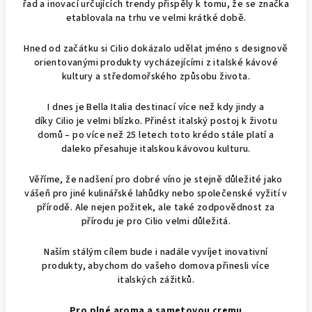
řad a inovací určujících trendy přispěly k tomu, že se značka
etablovala na trhu ve velmi krátké době.
Hned od začátku si Cilio dokázalo udělat jméno s designově
orientovanými produkty vycházejícími z italské kávové
kultury a středomořského způsobu života.
I dnes je Bella Italia destinací více než kdy jindy a
díky Cilio je velmi blízko. Přinést italský postoj k životu
domů – po více než 25 letech toto krédo stále platí a
daleko přesahuje italskou kávovou kulturu.
Věříme, že nadšení pro dobré víno je stejně důležité jako
vášeň pro jiné kulinářské lahůdky nebo společenské vyžití v
přírodě. Ale nejen požitek, ale také zodpovědnost za
přírodu je pro Cilio velmi důležitá.
Naším stálým cílem bude i nadále vyvíjet inovativní
produkty, abychom do vašeho domova přinesli více
italských zážitků.
Pro plné aroma a sametovou cremu