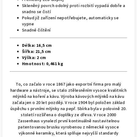
Skleněný povrch odolný proti rozbití vypadá dobře a
snadno se čistí
Pokud již zařízení nepotřebujete, automaticky se
vypne
Snadné čištění
Délka:
16,5
cm
Šířka:
21,5
cm
Výška:
2 cm
Hmotnost:
0,461
kg
To, co začalo v roce 1867 jako exportní firma pro malý
hardware a nástroje, se stalo ztělesněním vysoce kvalitních
mlýnků na koření a kávu.
Výroba kávových mlýnků na kávu
začala jen o 20 let později.
V roce 1904 byl položen základ
úspěchu s prvními mlýnky na pepř.
Sbírka byla v polovině 20.
století rozšířena o doplňky ze dřeva.
V roce 2000
Zassenhaus vynalezl první kontinuálně nastavitelnou
patentovanou brusku vyrobenou z německé vysoce
výkonné keramiky, která splňuje nejvyšší standardy