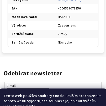
Kategorie
:
Kuchyňské váhy
EAN
:
4006528073256
Modelová řada
:
BALANCE
Výrobce
:
Zassenhaus
Záruční doba
:
2 roky
Země původu
:
Německo
Odebírat newsletter
E-mail
Tento web používá soubory cookie. Dalším procházením
Vložením e-mailu souhlasíte s
podmínkami ochrany osobních
tohoto webu vyjadřujete souhlas s jejich používáním..
údajů