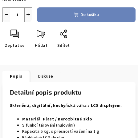
−
+
Do košíku
Zeptat se
Hlídat
Sdílet
Popis
Diskuze
Detailní popis produktu
Skleněná, digitální, kuchyňská váha s LCD displejem.
Materiál: Plast / nerozbitné sklo
S funkcí tárování (nulování)
Kapacita
5 kg, s přesností vážení na 1 g
Přehledný LCD displej