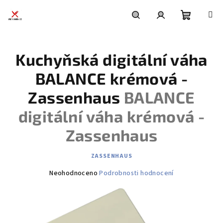
Přejít
na
obsah
Nákupní
Hledat
Přihlášení
Kuchyňská digitální váha
košík
BALANCE krémová -
Zassenhaus
BALANCE
digitální váha krémová -
Zassenhaus
ZASSENHAUS
Průměrné
Neohodnoceno
Podrobnosti hodnocení
hodnocení
produktu
je
0,0
z