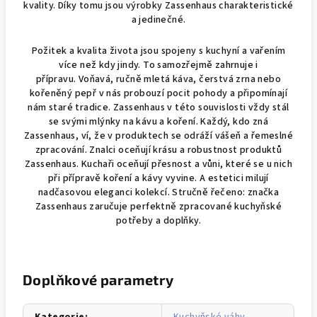
kvality.
Díky tomu jsou výrobky Zassenhaus charakteristické
a jedinečné.
Požitek a kvalita života jsou spojeny s kuchyní a vařením
více než kdy jindy. To samozřejmě zahrnuje i
přípravu. Voňavá, ručně mletá káva, čerstvá zrna nebo
kořeněný pepř v nás probouzí pocit pohody a připomínají
nám staré tradice. Zassenhaus v této souvislosti vždy stál
se svými mlýnky na kávu a koření. Každý, kdo zná
Zassenhaus, ví, že v produktech se odráží vášeň a řemeslné
zpracování. Znalci oceňují krásu a robustnost produktů
Zassenhaus. Kuchaři oceňují přesnost a vůni, které se u nich
při přípravě koření a kávy vyvine. A estetici milují
nadčasovou eleganci kolekcí. Stručně řečeno: značka
Zassenhaus zaručuje perfektně zpracované kuchyňské
potřeby a doplňky.
Doplňkové parametry