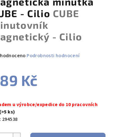
agnetická minutka
UBE - Cilio
CUBE
inutovník
agnetický - Cilio
měrné
hodnoceno
Podrobnosti hodnocení
nocení
duktu
89 Kč
ná
a:
adem u výrobce/expedice do 10 pracovních
zdiček.
(>5 ks)
:
294538