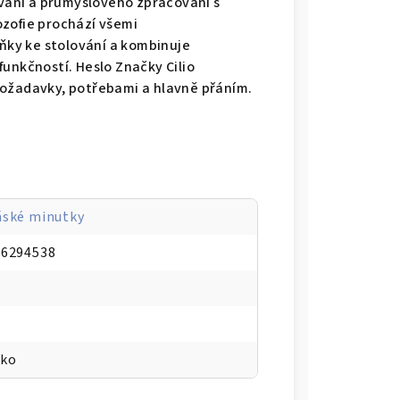
vání a průmyslového zpracování s
ozofie prochází všemi
ňky
ke stolování a kombinuje
funkčností
.
Heslo Značky Cilio
ožadavky
,
potřebami
a
hlavně přání
m.
ské minutky
66294538
ko