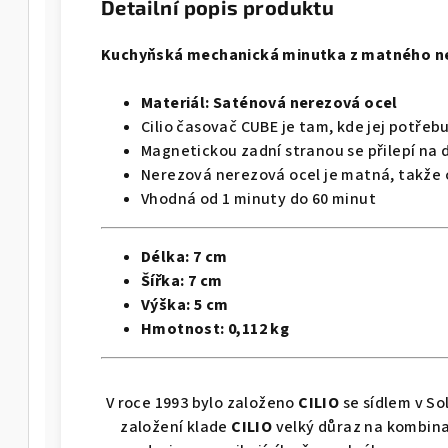
Detailní popis produktu
Kuchyňská mechanická minutka z matného n
Materiál: Saténová nerezová ocel
Cilio časovač CUBE je tam, kde jej potřeb
Magnetickou zadní stranou se přilepí na 
Nerezová nerezová ocel je matná, takže 
Vhodná od 1 minuty do 60 minut
Délka:
7 cm
Šířka:
7 cm
Výška: 5 cm
Hmotnost: 0,112 kg
V roce 1993 bylo založeno
CILIO
se sídlem v So
založení klade
CILIO
velký důraz na kombina