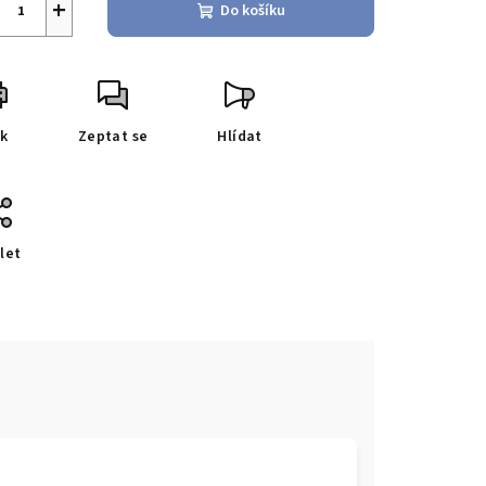
+
Do košíku
sk
Zeptat se
Hlídat
let