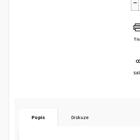
−
Ti
Sdí
Popis
Diskuze