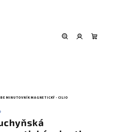
Hledat
Přihlášení
Nákupní
košík
BE MINUTOVNÍK MAGNETICKÝ - CILIO
O
uchyňská