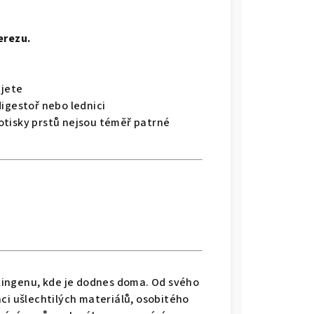
erezu.
ujete
digestoř nebo lednici
otisky prstů nejsou téměř patrné
lingenu
,
kde je dodnes doma. Od svého
ci ušlechtilých materiálů, osobitého