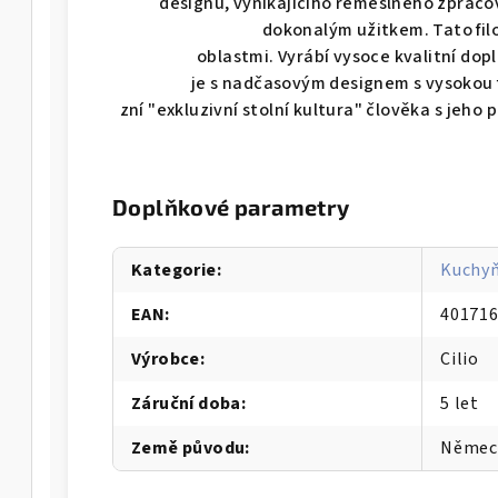
designu, vynikajícího řemeslného zpraco
dokonalým užitkem. Tato fil
oblastmi.
Vyrábí
vysoce
kvalitní
dopl
je
s
nadčasovým
designem
s vysokou
zní
"
exkluzivní
stolní
kultura"
člověka
s
jeho
p
Doplňkové parametry
Kategorie
:
Kuchyň
EAN
:
40171
Výrobce
:
Cilio
Záruční doba
:
5 let
Země původu
:
Němec