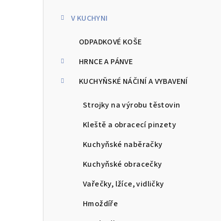
kategorie
s
V KUCHYNI
t
ODPADKOVÉ KOŠE
r
a
HRNCE A PÁNVE
n
KUCHYŇSKÉ NÁČINÍ A VYBAVENÍ
n
Strojky na výrobu těstovin
í
Kleště a obracecí pinzety
p
Kuchyňské naběračky
a
Kuchyňské obracečky
n
Vařečky, lžíce, vidličky
e
Hmoždíře
l