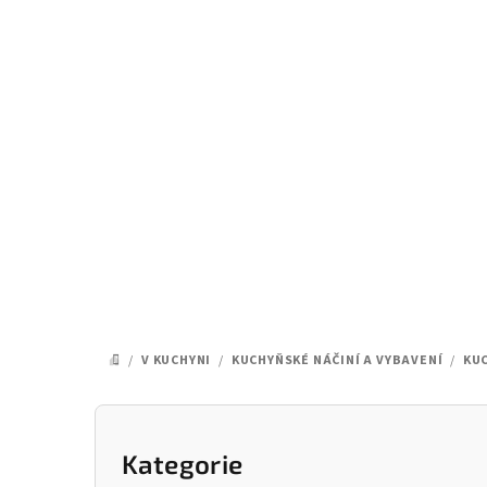
Přejít
na
obsah
/
V KUCHYNI
/
KUCHYŇSKÉ NÁČINÍ A VYBAVENÍ
/
KU
DOMŮ
P
o
Kategorie
Přeskočit