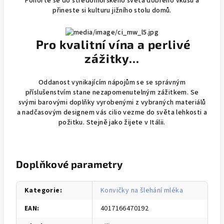
Ponořte se do středomořského světa dobrého vkusu a
přineste si kulturu jižního stolu domů.
Pro kvalitní vína a perlivé
zážitky...
Oddanost vynikajícím nápojům se se správným
příslušenstvím stane nezapomenutelným zážitkem. Se
svými barovými doplňky vyrobenými z vybraných materiálů
a nadčasovým designem vás cilio vezme do světa lehkosti a
požitku. Stejně jako žijete v Itálii.
Doplňkové parametry
Kategorie
:
Konvičky na šlehání mléka
EAN
:
4017166470192