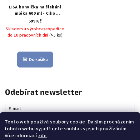
LISA konvička na šlehání
mléka 600 ml - Cilio
Konvička na napěnění
599 Kč
mléka LISA 60 cl - Cilio
Skladem u výrobce/expedice
do 10 pracovních dní
(>5 ks)
Do košíku
Odebírat newsletter
E-mail
Tento web používá soubory cookie. Dalším procházením
Vložením e-mailu souhlasíte s
podmínkami ochrany osobních
tohoto webu vyjadřujete souhlas s jejich používáním..
údajů
Více informací
zde
.