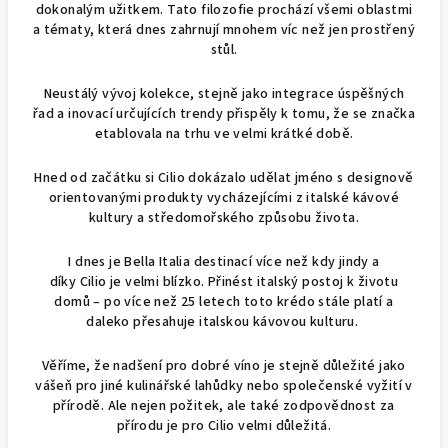
dokonalým užitkem. Tato filozofie prochází všemi oblastmi
a tématy, která dnes zahrnují mnohem víc než jen prostřený
stůl.
Neustálý vývoj kolekce, stejně jako integrace úspěšných
řad a inovací určujících trendy přispěly k tomu, že se značka
etablovala na trhu ve velmi krátké době.
Hned od začátku si Cilio dokázalo udělat jméno s designově
orientovanými produkty vycházejícími z italské kávové
kultury a středomořského způsobu života.
I dnes je Bella Italia destinací více než kdy jindy a
díky Cilio je velmi blízko. Přinést italský postoj k životu
domů – po více než 25 letech toto krédo stále platí a
daleko přesahuje italskou kávovou kulturu.
Věříme, že nadšení pro dobré víno je stejně důležité jako
vášeň pro jiné kulinářské lahůdky nebo společenské vyžití v
přírodě. Ale nejen požitek, ale také zodpovědnost za
přírodu je pro Cilio velmi důležitá.