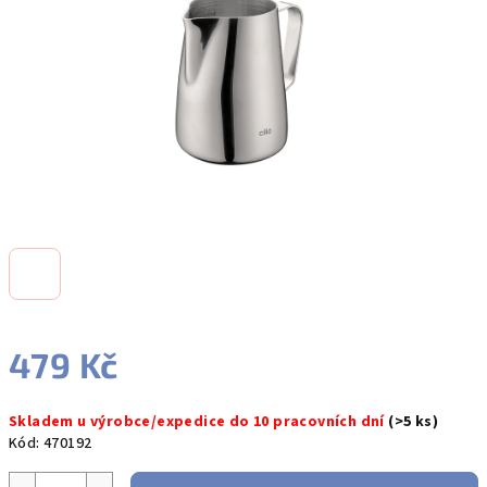
hvězdiček.
479 Kč
Měrná
Skladem u výrobce/expedice do 10 pracovních dní
(>5 ks)
cena:
Kód:
470192