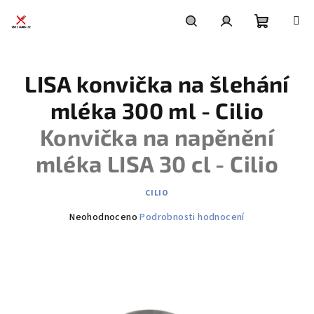
Přejít
na
obsah
Nákupní
Hledat
Přihlášení
LISA konvička na šlehání
košík
mléka 300 ml - Cilio
Konvička na napěnění
mléka LISA 30 cl - Cilio
CILIO
Průměrné
Neohodnoceno
Podrobnosti hodnocení
hodnocení
produktu
je
0,0
z
5