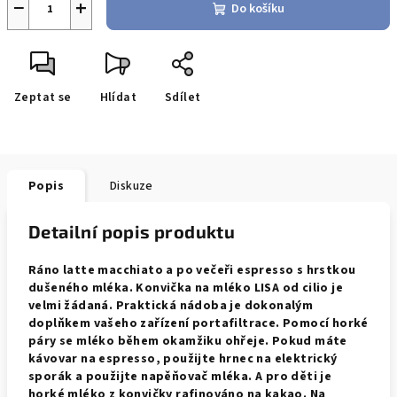
−
+
Do košíku
Zeptat se
Hlídat
Sdílet
Popis
Diskuze
Detailní popis produktu
Ráno latte macchiato a po večeři espresso s hrstkou
dušeného mléka. Konvička na mléko LISA od cilio je
velmi žádaná. Praktická nádoba je dokonalým
doplňkem vašeho zařízení portafiltrace. Pomocí horké
páry se mléko během okamžiku ohřeje. Pokud máte
kávovar na espresso, použijte hrnec na elektrický
sporák a použijte napěňovač mléka. A pro děti je
horké mléko z konvičky rafinováno na kakao. Na