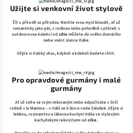
Užijte si venkovní život stylově
Žít v přírodě as přírodou. Nechte svou mysl bloudit, ať už
romanticky jako pár, s rodinou nebo pohodlně s přáteli: s
outdoorovou kolekcí od
cilio
můžete do svého domácího
nebe vnést slunce Itálie.
Užijte si italský vkus, kdykoli a kdekoli budete chtít.
Pro opravdové gurmány i malé
gurmány
Ať už sníte se svým milovaným nebo odpočíváte v širší
rodině s la Mamma – v Itálii se k lásce vede žaludek. Užijte si
lehkou, rozmanitou a lákavou kuchyni Itálie se stylovými
kuchyňskými rekvizitami od
cilio
.