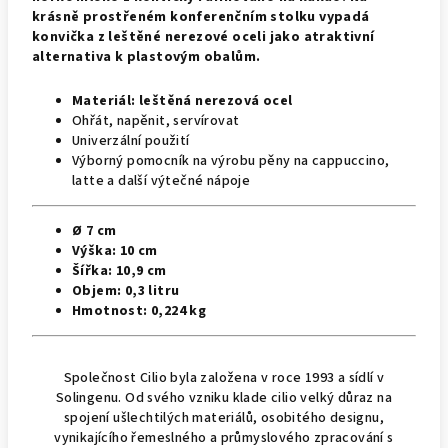
krásně prostřeném konferenčním stolku vypadá
konvička z leštěné nerezové oceli jako atraktivní
alternativa k plastovým obalům.
Materiál:
leštěná nerezová ocel
Ohřát, napěnit, servírovat
Univerzální použití
Výborný pomocník na výrobu pěny na cappuccino,
latte a další výtečné nápoje
Ø 7 cm
Výška: 10 cm
Šířka:
10,9 cm
Objem:
0,3 litru
Hmotnost:
0,224 kg
Společnost Cilio byla založena v roce 1993 a sídlí v
Solingenu. Od svého vzniku klade cilio velký důraz na
spojení ušlechtilých materiálů, osobitého designu,
vynikajícího řemeslného a průmyslového zpracování s