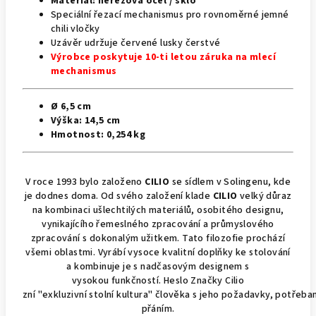
Materiál: nerezová ocel / sklo
Speciální
řezací
mechanismus
pro
rovnoměrné
jemné
chili
vločky
Uzávěr udržuje červené lusky čerstvé
Výrobce poskytuje 10-ti letou záruka na mlecí
mechanismus
Ø
6,5
cm
Výška:
14,5 cm
Hmotnost: 0,254 kg
V roce 1993 bylo založeno
CILIO
se sídlem v Solingenu
,
kde
je dodnes doma. Od svého založení klade
CILIO
velký důraz
na kombinaci ušlechtilých materiálů, osobitého designu,
vynikajícího řemeslného zpracování a průmyslového
zpracování s dokonalým užitkem. Tato filozofie prochází
všemi oblastmi.
Vyrábí
vysoce
kvalitní
doplňky
ke stolování
a kombinuje je
s
nadčasovým
designem
s
vysokou
funkčností
.
Heslo Značky Cilio
zní
"
exkluzivní
stolní
kultura"
člověka
s
jeho
požadavky
,
potřeba
přání
m.