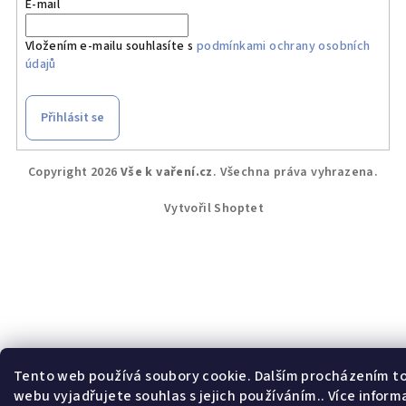
E-mail
Vložením e-mailu souhlasíte s
podmínkami ochrany osobních
údajů
Přihlásit se
Z
Copyright 2026
Vše k vaření.cz
. Všechna práva vyhrazena.
á
p
Vytvořil Shoptet
a
t
í
Tento web používá soubory cookie. Dalším procházením t
webu vyjadřujete souhlas s jejich používáním.. Více inform