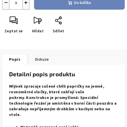
−
+
Do košíku
Zeptat se
Hlídat
Sdílet
Popis
Diskuze
Detailní popis produktu
Mlýnek zpracuje sušené chilli papričky na jemné,
rovnoměrné vločky, které zahřejí vaše
pokrmy
.
Konstrukce je promyšlená: Speciální
technologie řezání je umístěna v horní části pouzdra a
zabraňuje nepříjemným drobkům v kuchyni nebo na
stole.