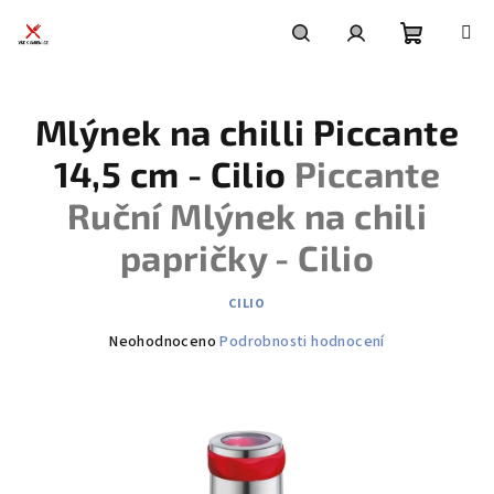
Přejít
na
obsah
Nákupní
Hledat
Přihlášení
Mlýnek na chilli Piccante
košík
14,5 cm - Cilio
Piccante
Ruční Mlýnek na chili
papričky - Cilio
CILIO
Průměrné
Neohodnoceno
Podrobnosti hodnocení
hodnocení
produktu
je
0,0
z
5