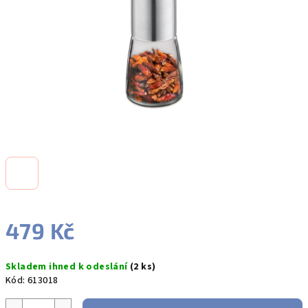
hvězdiček.
479 Kč
Měrná
Skladem ihned k odeslání
(2 ks)
cena:
Kód:
613018