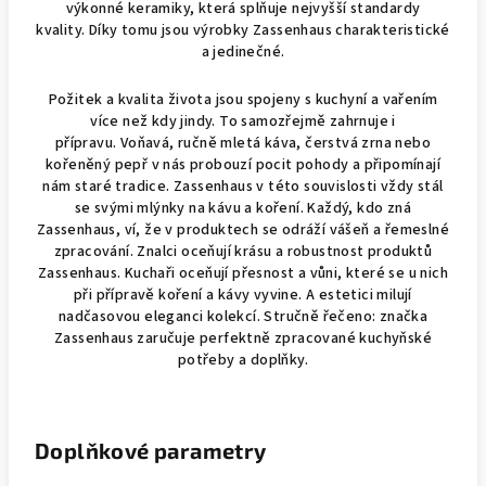
výkonné keramiky, která splňuje nejvyšší standardy
kvality.
Díky tomu jsou výrobky Zassenhaus charakteristické
a jedinečné.
Požitek a kvalita života jsou spojeny s kuchyní a vařením
více než kdy jindy. To samozřejmě zahrnuje i
přípravu. Voňavá, ručně mletá káva, čerstvá zrna nebo
kořeněný pepř v nás probouzí pocit pohody a připomínají
nám staré tradice. Zassenhaus v této souvislosti vždy stál
se svými mlýnky na kávu a koření. Každý, kdo zná
Zassenhaus, ví, že v produktech se odráží vášeň a řemeslné
zpracování. Znalci oceňují krásu a robustnost produktů
Zassenhaus. Kuchaři oceňují přesnost a vůni, které se u nich
při přípravě koření a kávy vyvine. A estetici milují
nadčasovou eleganci kolekcí. Stručně řečeno: značka
Zassenhaus zaručuje perfektně zpracované kuchyňské
potřeby a doplňky.
Doplňkové parametry