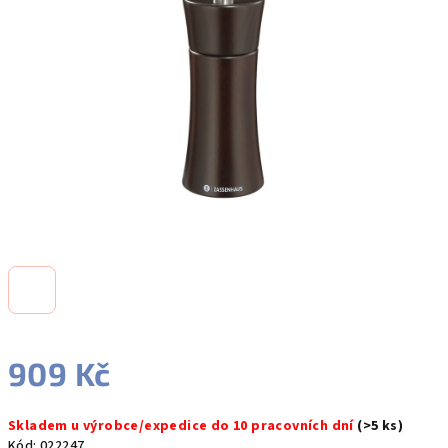
5
hvězdiček.
909 Kč
Měrná
Skladem u výrobce/expedice do 10 pracovních dní
(>5 ks)
cena:
Kód:
022247