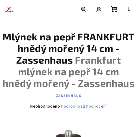
Přejít
na
obsah
Nákupní
Hledat
Přihlášení
Mlýnek na pepř FRANKFURT
košík
hnědý mořený 14 cm -
Zassenhaus
Frankfurt
mlýnek na pepř 14 cm
hnědý mořený - Zassenhaus
ZASSENHAUS
Průměrné
Neohodnoceno
Podrobnosti hodnocení
hodnocení
produktu
je
0,0
z