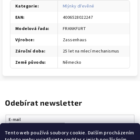
Kategorie
:
Mlýnky dřevěné
EAN
:
4006528022247
Modelová řada
:
FRANKFURT
Výrobce
:
Zassenhaus
Záruční doba
:
25 let na mlecí mechanismus
Země původu
:
Německo
Odebírat newsletter
E-mail
Tento web používá soubory cookie. Dalším procházením
Vložením e-mailu souhlasíte s
podmínkami ochrany osobních
tohoto webu vyjadřujete souhlas s jejich používáním..