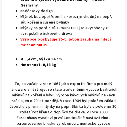
Germany
Nadčasový design
Mlýnek bez opotřebení a korozi je vhodný na pepř,
sůl, koření a sušené bylinky
Mlýnky na pepř a sůl FRANKFURT jsou vyrobeny z
evropského bukového dřeva
Výrobce poskytuje 25-ti letou záruka na mlecí
mechanismus
Ø 5,4 cm, výška 14 cm
Hmotnost: 0,18
kg
To, co začalo v roce 1867 jako exportní firma pro malý
hardware a nástroje, se stalo ztělesněním vysoce kvalitních
mlýnků na koření a kávu.
Výroba kávových mlýnků na kávu
začala jen o 20 let později.
V roce 1904 byl položen základ
úspěchu s prvními mlýnky na pepř.
Sbírka byla v polovině 20.
století rozšířena o doplňky ze dřeva.
V roce 2000
Zassenhaus vynalezl první kontinuálně nastavitelnou
patentovanou brusku vyrobenou z německé vysoce