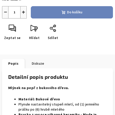
−
+
Do košíku
Zeptat se
Hlídat
Sdílet
Popis
Diskuze
Detailní popis produktu
Mlýnek na pepř z bukového dřeva.
Materiál: Bukové dřevo
Plynule nastavitelný stupeň mletí, od (1) jemného
prášku po (6) hrubě mletého
Bruska z vysoce výkonné keramiky - Made in