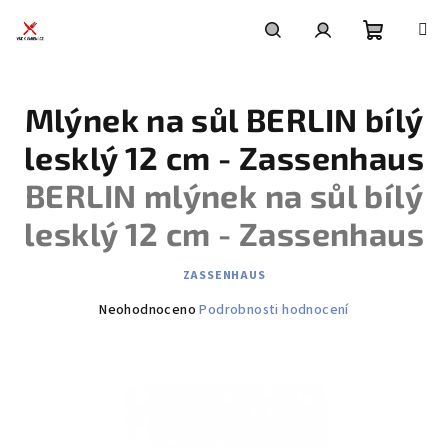
Přejít
na
obsah
Nákupní
Hledat
Přihlášení
Mlýnek na sůl BERLIN bílý
košík
lesklý 12 cm - Zassenhaus
BERLIN mlýnek na sůl bílý
lesklý 12 cm - Zassenhaus
ZASSENHAUS
Průměrné
Neohodnoceno
Podrobnosti hodnocení
hodnocení
produktu
je
0,0
z
5