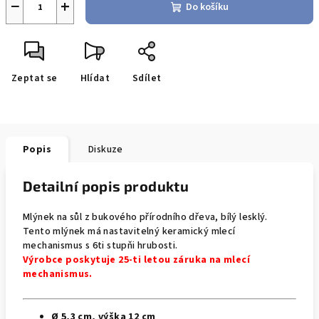
−
+
Do košíku
Zeptat se
Hlídat
Sdílet
Popis
Diskuze
Detailní popis produktu
Mlýnek na sůl z bukového přírodního dřeva, bílý lesklý.
Tento mlýnek má nastavitelný keramický mlecí
mechanismus s 6ti stupňi hrubosti.
Výrobce poskytuje 25-ti letou záruka na mlecí
mechanismus.
Ø 5,3 cm, výška 12 cm