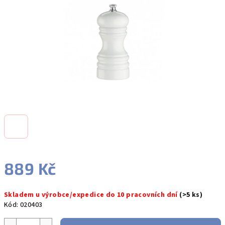
hvězdiček.
889 Kč
Měrná
Skladem u výrobce/expedice do 10 pracovních dní
(>5 ks)
cena:
Kód:
020403