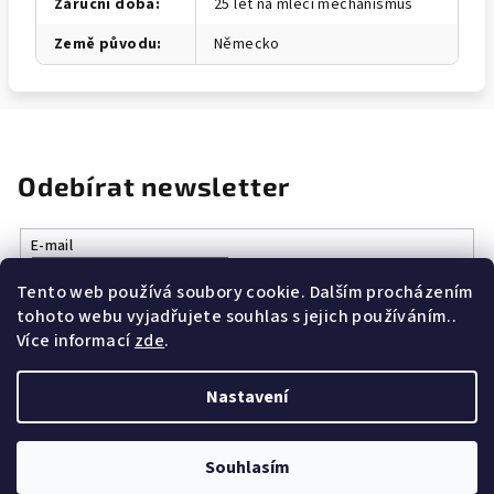
Záruční doba
:
25 let na mlecí mechanismus
Země původu
:
Německo
Odebírat newsletter
E-mail
Tento web používá soubory cookie. Dalším procházením
Vložením e-mailu souhlasíte s
podmínkami ochrany osobních
tohoto webu vyjadřujete souhlas s jejich používáním..
údajů
Více informací
zde
.
Přihlásit se
Nastavení
Z
Copyright 2026
Vše k vaření.cz
. Všechna práva vyhrazena.
á
Souhlasím