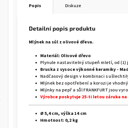
Popis
Diskuze
Detailní popis produktu
Mlýnek na sůl z olivové dřeva.
Materiál: Olivové dřevo
Plynule nastavitelný stupeň mletí, od (1
Bruska z vysoce výkonné keramiky - Ma
Nadčasový design v kombinaci s ušlechti
Mlýnek bez opotřebení a korozi je vhodný 
Mlýnky na pepř a sůl FRANKFURT jsou vyr
Výrobce poskytuje 25-ti letou záruka n
Ø 5,4 cm, výška 14 cm
Hmotnost: 0,2
kg