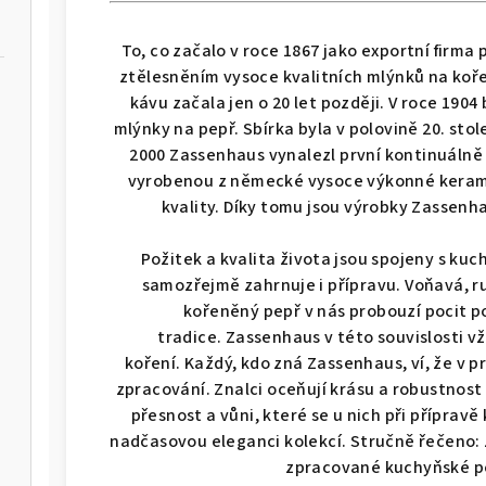
To, co začalo v roce 1867 jako exportní firma
ztělesněním vysoce kvalitních mlýnků na koře
kávu začala jen o 20 let později.
V roce 1904
mlýnky na pepř.
Sbírka byla v polovině 20. sto
2000 Zassenhaus vynalezl první kontinuáln
á - WMF
4dílná sada hrnců FUSIONTEC 
vyrobenou z německé vysoce výkonné keramik
kvality.
Díky tomu jsou výrobky Zassenha
 - WMF
4dílná sada hrnců FUSIONTEC MINERAL PRO,
Požitek a kvalita života jsou spojeny s kuch
samozřejmě zahrnuje i přípravu. Voňavá, r
kořeněný pepř v nás probouzí pocit p
 - WMF
4dílná sada hrnců FUSIONTEC MINERAL P
tradice. Zassenhaus v této souvislosti v
koření. Každý, kdo zná Zassenhaus, ví, že v 
 - WMF
4dílná sada hrnců FUSIONTEC MIN
zpracování. Znalci oceňují krásu a robustnos
přesnost a vůni, které se u nich při přípravě 
nadčasovou eleganci kolekcí. Stručně řečeno:
á - WMF
4dílná sada hrnců FUSION
zpracované kuchyňské po