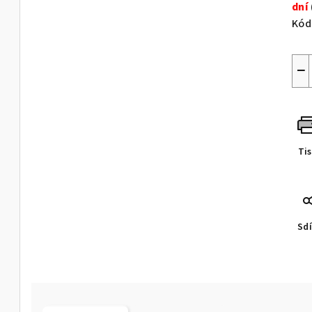
dní
Kód
−
Ti
Sdí