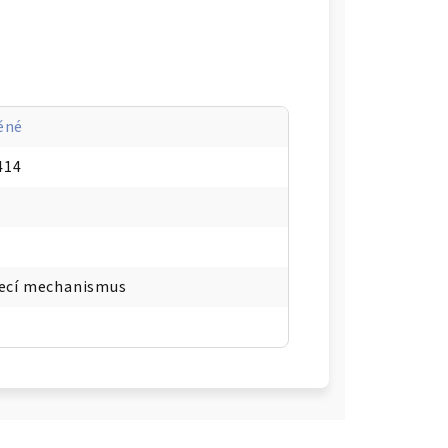
AL PRO, červená - WMF
INERAL PRO, papaya oranžová - WMF
ěné
414
učkem - ZASSENHAUS
T
lecí mechanismus