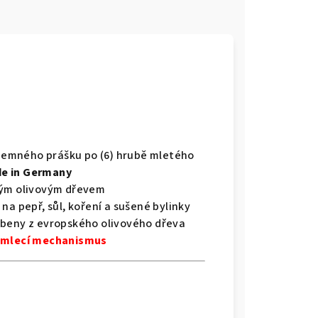
) jemného prášku po (6) hrubě mletého
de in Germany
lým olivovým dřevem
na pepř, sůl, koření a sušené bylinky
obeny z evropského olivového dřeva
a mlecí mechanismus