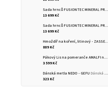
Sada hrnců FUSIONTEC MINERAL PRO 4 ks, mango žlutá
13 699 Kč
Sada hrnců FUSIONTEC MINERAL PRO 4 ks, papája oranžov
13 699 Kč
Hmoždíř na koření, litinový - ZASS
889 Kč
Pákový Lis na pomeranče AMALFI nerezový lesklý - CILIO Solingen
3 599 Kč
Dánská metla NEDO - GEFU
Dánská Metlička NEDO - GEFU
323 Kč