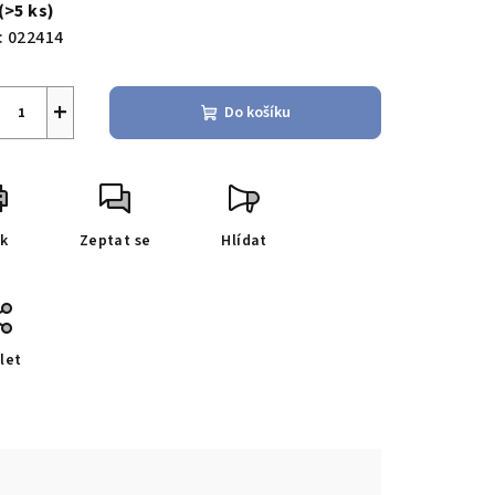
(>5 ks)
:
022414
+
Do košíku
sk
Zeptat se
Hlídat
let