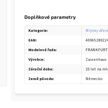
 - WMF
4dílná sada hrnců FUSIONTEC MINER
Doplňkové parametry
á - WMF
4dílná sada hrnců FUSIONTEC M
Kategorie
:
Mlýnky dřev
EAN
:
4006528022
ENHAUS
Litinový kuchyňský hmoždíř na koření a bylinky s tlo
Modelová řada
:
FRANKFUR
Výrobce
:
Zassenhaus
Záruční doba
:
25 let na m
Země původu
:
Německo