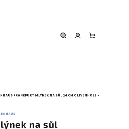
Hledat
Přihlášení
Nákupní
košík
SENHAUS
FRANKFURT MLÝNEK NA SŮL 14 CM OLIVENHOLZ -
SENHAUS
lýnek na sůl