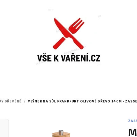
KY DŘEVĚNÉ
/
MLÝNEK NA SŮL FRANKFURT OLIVOVÉ DŘEVO 14 CM - ZAS
ZAS
M