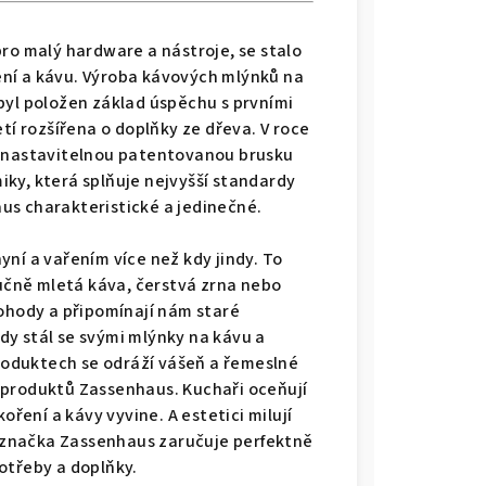
 pro malý hardware a nástroje, se stalo
ní a kávu.
Výroba kávových mlýnků na
 byl položen základ úspěchu s prvními
letí rozšířena o doplňky ze dřeva.
V roce
ě nastavitelnou patentovanou brusku
MINERAL PRO, Eucalyptus zelená - WMF
y, která splňuje nejvyšší standardy
us charakteristické a jedinečné.
 černá - WMF
yní a vařením více než kdy jindy. To
učně mletá káva, čerstvá zrna nebo
ohody a připomínají nám staré
RO, červená - WMF
ždy stál se svými mlýnky na kávu a
produktech se odráží vášeň a řemeslné
ERAL PRO, Quartz růžová - WMF
t produktů Zassenhaus. Kuchaři oceňují
koření a kávy vyvine. A estetici milují
 značka Zassenhaus zaručuje perfektně
TEC MINERAL PRO, edice Tim Raue modrá - WMF
třeby a doplňky.