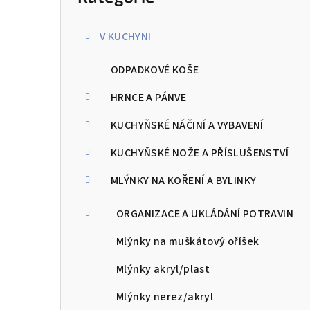
kategorie
s
V KUCHYNI
t
ODPADKOVÉ KOŠE
r
a
HRNCE A PÁNVE
n
KUCHYŇSKÉ NÁČINÍ A VYBAVENÍ
n
KUCHYŇSKÉ NOŽE A PŘÍSLUŠENSTVÍ
í
MLÝNKY NA KOŘENÍ A BYLINKY
p
ORGANIZACE A UKLÁDÁNÍ POTRAVIN
a
Mlýnky na muškátový oříšek
n
Mlýnky akryl/plast
e
Mlýnky nerez/akryl