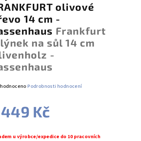
RANKFURT olivové
řevo 14 cm -
assenhaus
Frankfurt
lýnek na sůl 14 cm
livenholz -
assenhaus
měrné
hodnoceno
Podrobnosti hodnocení
nocení
duktu
 449 Kč
ná
a:
adem u výrobce/expedice do 10 pracovních
zdiček.