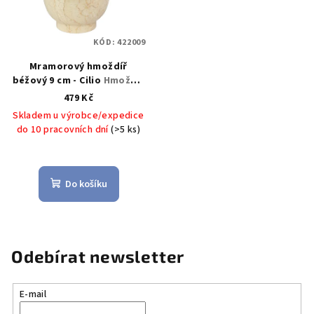
KÓD:
422009
Mramorový hmoždíř
béžový 9 cm - Cilio
Hmoždíř
mramorový béžový 9 cm -
479 Kč
Cilio
Skladem u výrobce/expedice
do 10 pracovních dní
(>5 ks)
Do košíku
Odebírat newsletter
E-mail