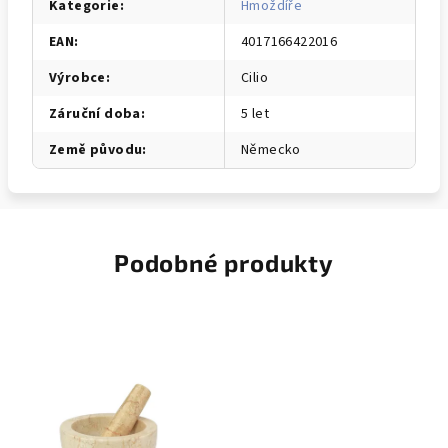
Kategorie
:
Hmoždíře
EAN
:
4017166422016
Výrobce
:
Cilio
Záruční doba
:
5 let
Země původu
:
Německo
Podobné produkty