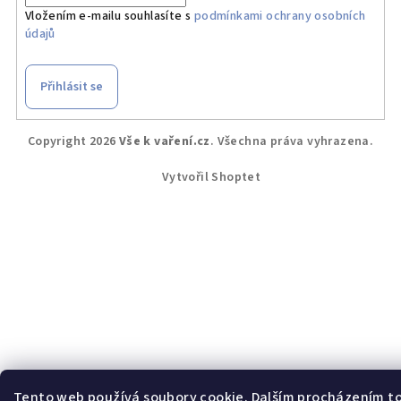
Vložením e-mailu souhlasíte s
podmínkami ochrany osobních
údajů
Přihlásit se
Z
Copyright 2026
Vše k vaření.cz
. Všechna práva vyhrazena.
á
p
Vytvořil Shoptet
a
t
í
Tento web používá soubory cookie. Dalším procházením t