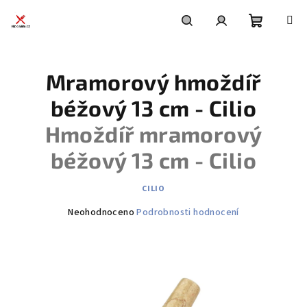
Přejít
na
obsah
Nákupní
Hledat
Přihlášení
Mramorový hmoždíř
košík
béžový 13 cm - Cilio
Hmoždíř mramorový
béžový 13 cm - Cilio
CILIO
Průměrné
Neohodnoceno
Podrobnosti hodnocení
hodnocení
produktu
je
0,0
z
5