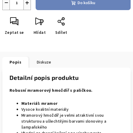
−
+
Do košíku
Zeptat se
Hlídat
Sdílet
Popis
Diskuze
Detailní popis produktu
Robusní mramorový hmoždíř s paličkou.
Materiál:
mramor
Vysoce kvalitní materiály
Mramorový hmoždíř je velmi atraktivní svou
strukturou a ušlechtilými barvami slonoviny a
šampaňského