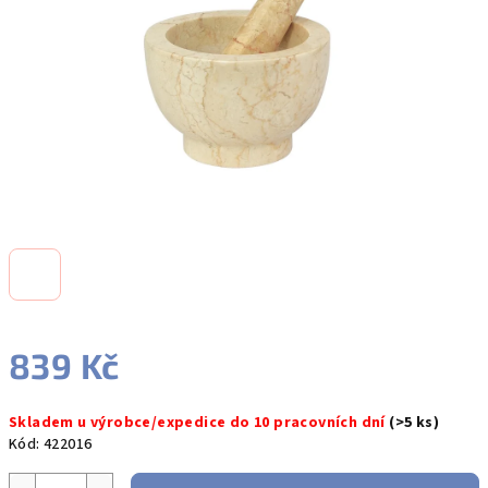
hvězdiček.
839 Kč
Měrná
Skladem u výrobce/expedice do 10 pracovních dní
(>5 ks)
cena:
Kód:
422016