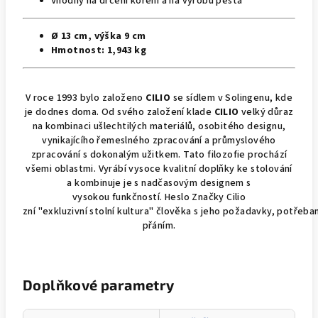
Vhodný na drcení koření a na výrobu pesta
Ø
13 cm, v
ýška
9 cm
Hmotnost:
1,943 kg
V roce 1993 bylo založeno
CILIO
se sídlem v Solingenu
,
kde
je dodnes doma. Od svého založení klade
CILIO
velký důraz
na kombinaci ušlechtilých materiálů, osobitého designu,
vynikajícího řemeslného zpracování a průmyslového
zpracování s dokonalým užitkem. Tato filozofie prochází
všemi oblastmi.
Vyrábí
vysoce
kvalitní
doplňky
ke stolování
a kombinuje je
s
nadčasovým
designem
s
vysokou
funkčností
.
Heslo Značky Cilio
zní
"
exkluzivní
stolní
kultura"
člověka
s
jeho
požadavky
,
potřeba
přání
m.
Doplňkové parametry