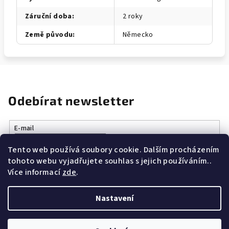
Záruční doba
:
2 roky
Země původu
:
Německo
Odebírat newsletter
E-mail
Tento web používá soubory cookie. Dalším procházením
Vložením e-mailu souhlasíte s
podmínkami ochrany osobních
tohoto webu vyjadřujete souhlas s jejich používáním..
údajů
Více informací
zde
.
Přihlásit se
Nastavení
Z
Copyright 2026
Vše k vaření.cz
. Všechna práva vyhrazena.