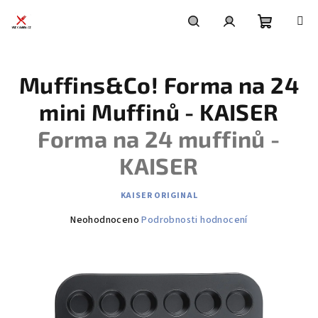
Přejít
na
obsah
Nákupní
Hledat
Přihlášení
Muffins&Co! Forma na 24
košík
mini Muffinů - KAISER
Forma na 24 muffinů -
KAISER
KAISER ORIGINAL
Průměrné
Neohodnoceno
Podrobnosti hodnocení
hodnocení
produktu
je
0,0
z
5