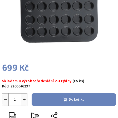
hvězdiček.
699 Kč
Měrná
Skladem u výrobce/odeslání 2-3 týdny
(>5 ks)
cena:
Kód:
2300646237
−
+
Do košíku