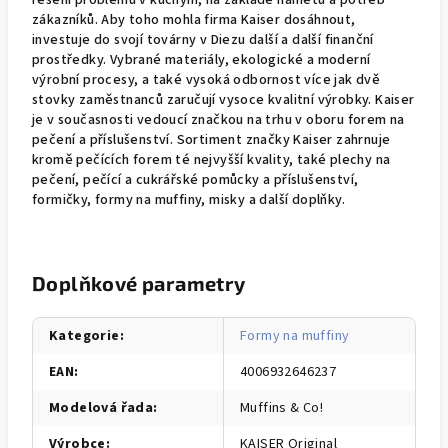
řešení problémů v kuchyni, na základě námětů a potřeb
zákazníků. Aby
toho mohla firma Kaiser dosáhnout,
investuje do svojí továrny v Diezu další a další finanční
prostředky. Vybrané materiály, ekologické a moderní
výrobní procesy, a také vysoká odbornost více jak dvě
stovky zaměstnanců zaručují vysoce kvalitní výrobky. Kaiser
je v současnosti vedoucí značkou na trhu v oboru forem na
pečení a příslušenství. Sortiment značky Kaiser zahrnuje
kromě pečících forem té nejvyšší kvality, také plechy na
pečení, pečící a cukrářské pomůcky a příslušenství,
formičky, formy na muffiny, misky a další doplňky.
Doplňkové parametry
Kategorie
:
Formy na muffiny
EAN
:
4006932646237
Modelová řada
:
Muffins & Co!
Výrobce
:
KAISER Original