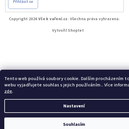
Přihlásit se
Z
Copyright 2026
Vše k vaření.cz
. Všechna práva vyhrazena.
á
p
Vytvořil Shoptet
a
t
í
Tento web používá soubory cookie. Dalším procházením t
webu vyjadřujete souhlas s jejich používáním.. Více inform
zde
.
Nastavení
Souhlasím