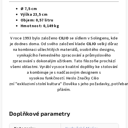
Ø 7,5 cm
Výška 23,5 cm
Objem:
0,57 litru
Hmotnost: 0,149 kg
V roce 1993 bylo založeno
CILIO
se sídlem v Solingenu
,
kde
je dodnes doma. Od svého založení klade
CILIO
velký důraz
na kombinaci ušlechtilých materiálů, osobitého designu,
vynikajícího řemeslného zpracování a průmyslového
zpracování s dokonalým užitkem. Tato filozofie prochází
všemi oblastmi.
Vyrábí
vysoce
kvalitní
doplňky
ke stolování
a kombinuje je
s
nadčasovým
designem
s
vysokou
funkčností
.
Heslo Značky Cilio
zní
"
exkluzivní
stolní
kultura"
člověka
s
jeho
požadavky
,
potřeba
přání
m.
Doplňkové parametry