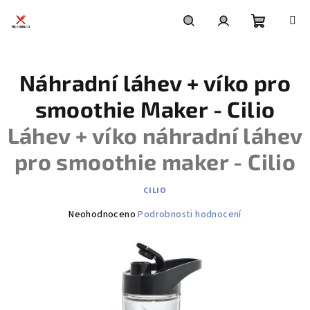
Přejít
na
obsah
Nákupní
Hledat
Přihlášení
Náhradní láhev + víko pro
košík
smoothie Maker - Cilio
Láhev + víko náhradní láhev
pro smoothie maker - Cilio
CILIO
Průměrné
Neohodnoceno
Podrobnosti hodnocení
hodnocení
produktu
je
0,0
z
5