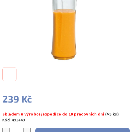
hvězdiček.
239 Kč
Měrná
Skladem u výrobce/expedice do 10 pracovních dní
(>5 ks)
cena:
Kód:
491449