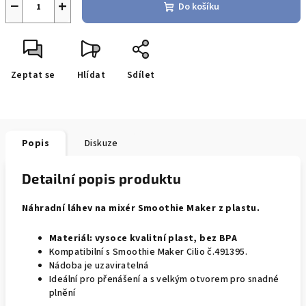
−
+
Do košíku
Zeptat se
Hlídat
Sdílet
Popis
Diskuze
Detailní popis produktu
Náhradní láhev na mixér Smoothie Maker z plastu.
Materiál:
vysoce kvalitní plast, bez BPA
Kompatibilní s Smoothie Maker Cilio č.491395.
Nádoba je uzaviratelná
Ideální
pro přenášení
a s velkým otvorem pro
snadné
plnění