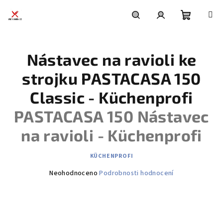
Přejít
na
obsah
Nákupní
Hledat
Přihlášení
Nástavec na ravioli ke
košík
strojku PASTACASA 150
Classic - Küchenprofi
PASTACASA 150 Nástavec
na ravioli - Küchenprofi
KÜCHENPROFI
Průměrné
Neohodnoceno
Podrobnosti hodnocení
hodnocení
produktu
je
0,0
z