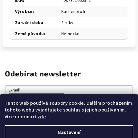
EAN
:
4007371062541
Výrobce
:
Küchenprofi
Záruční doba
:
2 roky
Země původu
:
Německo
Odebírat newsletter
E-mail
Tento web používá soubory cookie. Dalším procházením
Vložením e-mailu souhlasíte s
podmínkami ochrany osobních
tohoto webu vyjadřujete souhlas s jejich používáním..
údajů
Více informací
zde
.
Přihlásit se
Nastavení