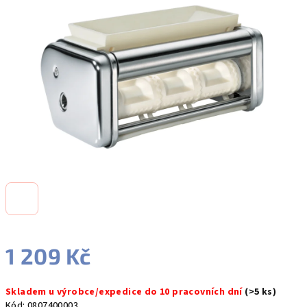
5
hvězdiček.
1 209 Kč
Měrná
Skladem u výrobce/expedice do 10 pracovních dní
(>5 ks)
cena:
Kód:
0807400003