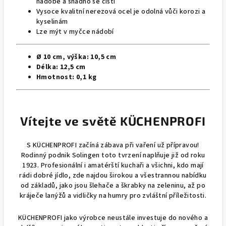
nádobě a snadno se čistí
Vysoce kvalitní nerezová ocel je odolná vůči korozi a
kyselinám
Lze mýt v myčce nádobí
Ø 10 cm, v
ý
ška:
10,5 cm
Délka:
12,5 cm
Hmotnost:
0,1 kg
Vítejte ve světě KÜCHENPROFI
S KÜCHENPROFI začíná zábava při vaření už přípravou!
Rodinný podnik Solingen toto tvrzení naplňuje již od roku
1923. Profesionální i amatérští kuchaři a všichni, kdo mají
rádi dobré jídlo, zde najdou širokou a všestrannou nabídku
od základů, jako jsou šlehače a škrabky na zeleninu, až po
kráječe lanýžů a vidličky na humry pro zvláštní příležitosti.
KÜCHENPROFI jako výrobce neustále investuje do nového a