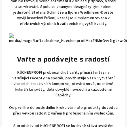
dalšího rozvoje svého sortimentu v oblasti přípravy, vaření
a servírování. Spolu se známými designéry tým kolem
jednatelů Stefana Schmitze a Björna Weißmeier-Dörste
vyvíjí kreativní řešení, která jsou implementována v
efektivních výrobních zařízeních nejvyšší kvality.
Vařte a podávejte s radostí
KÜCHENPROFI probouzí chuť vařit, přináší fantazii a
vzrušující recepty na sporák, povzbuzuje vás k vytváření
vlastních kreativních kompozic, otevírá nové, neznámé
kulinářské světy, dělá obvyklé nevšední a každodenní
úspěchy.
Od prvního do posledního kroku vás naše produkty dovedou
přes velkou radost z vaření k profesionálním výsledkům.
S produkty od KÜCHENPROFI se kuchyně stává jevištěm