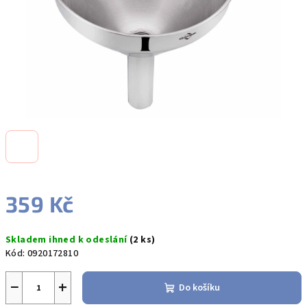
359 Kč
Měrná
Skladem ihned k odeslání
(2 ks)
cena:
Kód:
0920172810
−
+
Do košíku