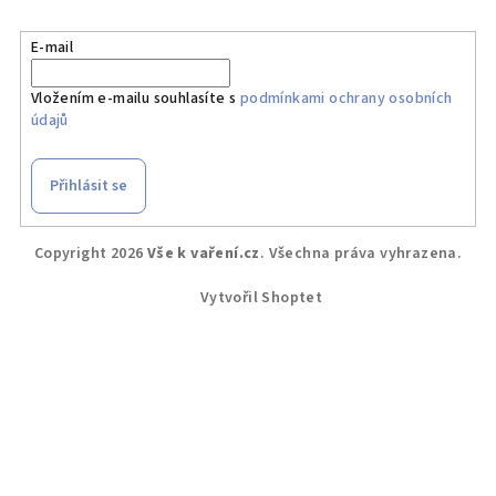
E-mail
Vložením e-mailu souhlasíte s
podmínkami ochrany osobních
údajů
Přihlásit se
Z
Copyright 2026
Vše k vaření.cz
. Všechna práva vyhrazena.
á
p
Vytvořil Shoptet
a
t
í