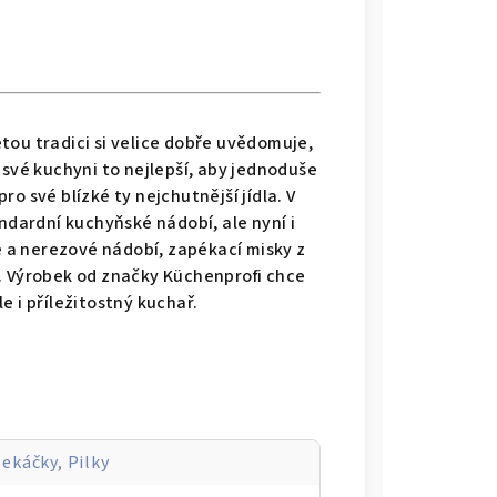
ou tradici si velice dobře uvědomuje,
 své kuchyni to nejlepší, aby jednoduše
ro své blízké ty nejchutnější jídla. V
ndardní kuchyňské nádobí, ale nyní i
é a nerezové nádobí, zapékací misky z
í. Výrobek od značky Küchenprofi chce
e i příležitostný kuchař.
MINERAL PRO, Eucalyptus zelená - WMF
ekáčky, Pilky