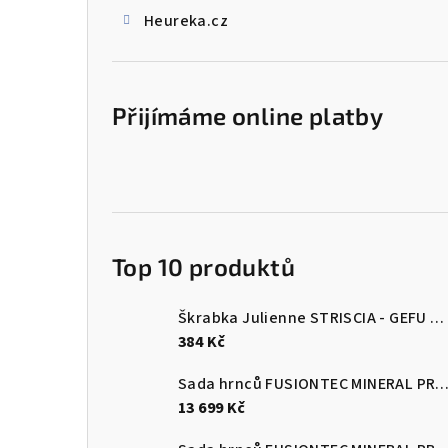
Heureka.cz
Přijímáme online platby
Top 10 produktů
Škrabka Julienne STRISCIA - GEFU
Šk
384 Kč
Sada hrnců FUSIONTEC MINERAL PRO 4 ks, Eucalyptus zelen
13 699 Kč