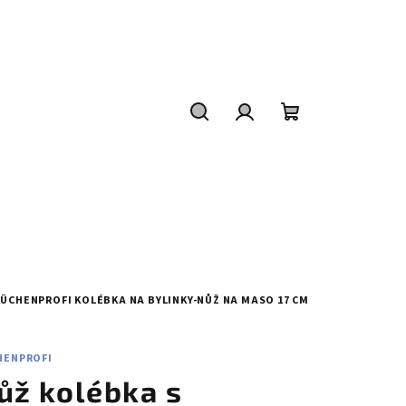
Hledat
Přihlášení
Nákupní
košík
 KÜCHENPROFI
KOLÉBKA NA BYLINKY-NŮŽ NA MASO 17 CM
HENPROFI
ůž kolébka s