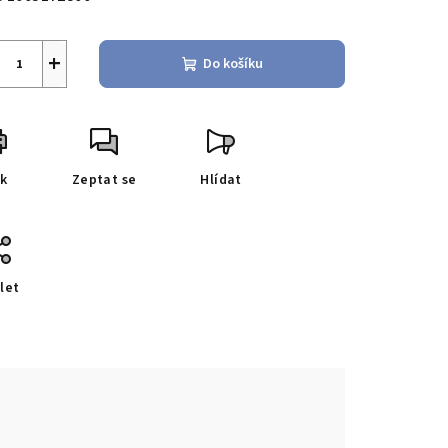
+
Do košíku
sk
Zeptat se
Hlídat
let