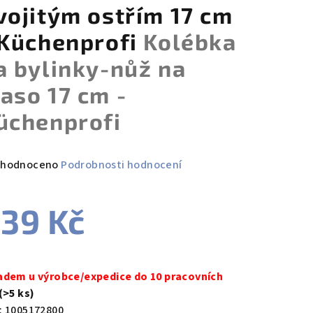
vojitým ostřím 17 cm
 Küchenprofi
Kolébka
a bylinky-nůž na
aso 17 cm -
üchenprofi
měrné
hodnoceno
Podrobnosti hodnocení
nocení
duktu
39 Kč
ná
a:
adem u výrobce/expedice do 10 pracovních
zdiček.
(>5 ks)
:
1005172800