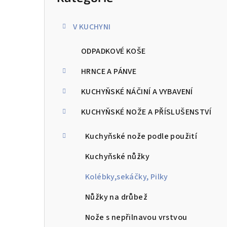
kategorie
s
V KUCHYNI
t
ODPADKOVÉ KOŠE
r
a
HRNCE A PÁNVE
n
KUCHYŇSKÉ NÁČINÍ A VYBAVENÍ
n
KUCHYŇSKÉ NOŽE A PŘÍSLUŠENSTVÍ
í
Kuchyňské nože podle použití
p
Kuchyňské nůžky
a
Kolébky,sekáčky, Pilky
n
Nůžky na drůbež
e
Nože s nepřilnavou vrstvou