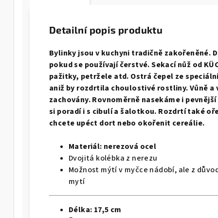
Detailní popis produktu
Bylinky jsou v kuchyni tradičně zakořeněné.
pokud se používají čerstvé. Sekací nůž od KÜ
pažitky, petržele atd. Ostrá čepel ze speciální
aniž by rozdrtila choulostivé rostliny. Vůně a
zachovány. Rovnoměrně nasekáme i pevnější b
si poradí i s cibulí a šalotkou. Rozdrtí také 
chcete upéct dort nebo okořenit cereálie.
Materiál:
nerezová ocel
Dvojitá kolébka z nerezu
Možnost mýtí v myčce nádobí, ale z důvod
mytí
Délka:
17,5 cm