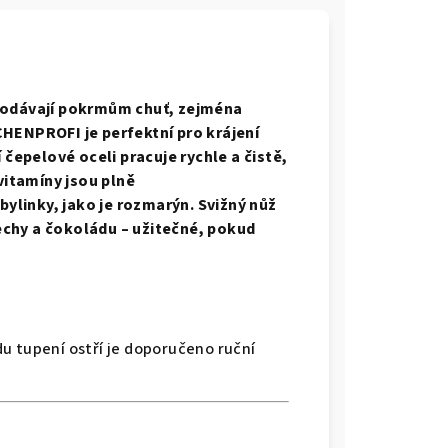
 Dodávají pokrmům chuť, zejména
CHENPROFI je perfektní pro krájení
 čepelové oceli pracuje rychle a čistě,
 vitamíny jsou plně
ylinky, jako je rozmarýn. Svižný nůž
ořechy a čokoládu – užitečné, pokud
u tupení ostří je doporučeno ruční