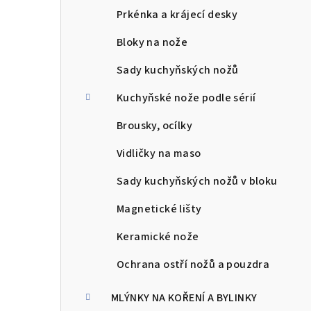
l
Prkénka a krájecí desky
Bloky na nože
Sady kuchyňských nožů
Kuchyňské nože podle sérií
Brousky, ocílky
Vidličky na maso
Sady kuchyňských nožů v bloku
Magnetické lišty
Keramické nože
Ochrana ostří nožů a pouzdra
MLÝNKY NA KOŘENÍ A BYLINKY