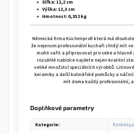
Šířka:
12,2 cm
Výška:
12,3 cm
Hmotnost:
0,352 kg
Německá firma Küchenprofi která má dlouholet
že nejenom profesionální kuchaři chtějí mít ve
mohli vařit a připravovat pro sebe a hlavně p
rozsáhlé nabídce najdete nejen kvalitní sta
veliké množství speciálních výrobků. Litinov
keramiky a další kulinářské pomůcky a náčin
mít doma každý profesionální, al
rabka na proužky Julienne STRISCIA - GEFU
Doplňkové parametry
á - WMF
4dílná sada hrnců FUSIONTEC 
Kategorie
:
Kolébky,s