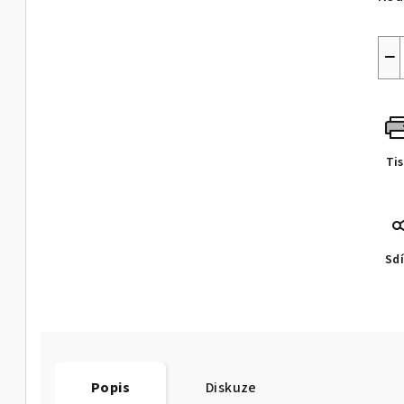
−
Ti
Sdí
Popis
Diskuze