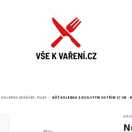
KOLÉBKY,SEKÁČKY, PILKY
/
NŮŽ KOLÉBKA S DVOJITÝM OSTŘÍM 17 CM -
KÜC
N