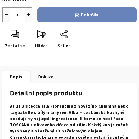
−
+
Do košíku
Zeptat se
Hlídat
Sdílet
Popis
Diskuze
Detailní popis produktu
Ať už Bistecca alla Fiorentina z hovězího Chianina nebo
tagliatelle s bílým lanýžem Alba – toskánská kuchyně
oceňuje ty nejlepší ingredience. K tomu se hodí řada
TOSCANA z olivového dřeva od cilio. Každý kus je ručně
vyrobený a ošetřený slunečnicovým olejem.
Charakteristické zrno vypadá skvěle a vytváří sváteční