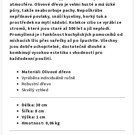
atmosféru. Olivové dřevo je velmi husté a má úzké
póry, takže neabsorbuje pachy. Nepoškrábe
nepřilnavé povlaky, snáší kyseliny, horký tuk a
prostředek na mytí nádobí. Kolekce cilio se vyrábí ze
stromů, které jsou staré až 500 let a již neplodí.
Promyšlená je i funkčnost kuchyňských pomocníků od
míchacích lžic přes vařečky až po špachtle. Všechny
jsou dobře uchopitelné, dostatečně dlouhé a
kombinují vysokou estetiku s vhodností pro
každodenní použití.
Materiál:
Olivové dřevo
Vyráběna
individuálně ručně
Robustní dřevo
Skvělý vzhled
Délka:
38 cm
Šířka:
8 cm
Výška:
1 cm
Hmotnost:
0,06 kg