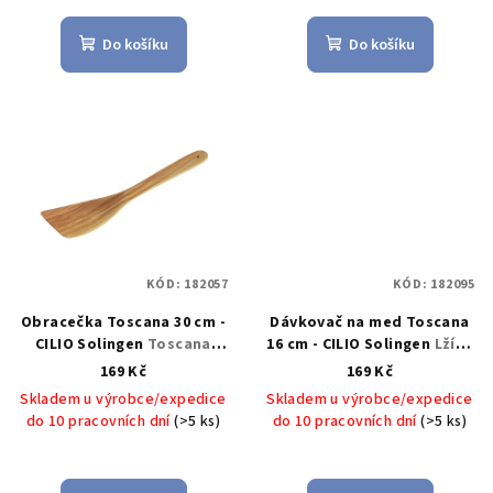
Do košíku
Do košíku
KÓD:
182057
KÓD:
182095
Obracečka Toscana 30 cm -
Dávkovač na med Toscana
CILIO Solingen
Toscana
16 cm - CILIO Solingen
Lžíce
Obracečka olivové dřevo 30
na med Toscana 16 cm -
169 Kč
169 Kč
cm - CILIO Solingen
CILIO Solingen
Skladem u výrobce/expedice
Skladem u výrobce/expedice
do 10 pracovních dní
(>5 ks)
do 10 pracovních dní
(>5 ks)