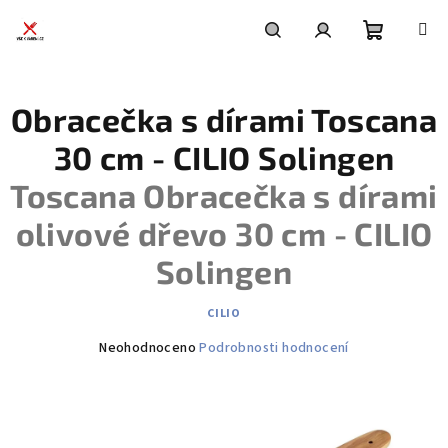
Přejít
na
obsah
Nákupní
Hledat
Přihlášení
Obracečka s dírami Toscana
košík
30 cm - CILIO Solingen
Toscana Obracečka s dírami
olivové dřevo 30 cm - CILIO
Solingen
CILIO
Průměrné
Neohodnoceno
Podrobnosti hodnocení
hodnocení
produktu
je
0,0
z