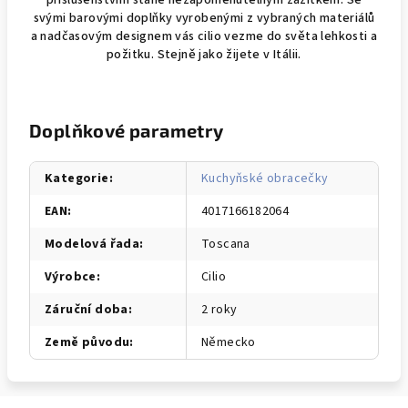
příslušenstvím stane nezapomenutelným zážitkem. Se
svými barovými doplňky vyrobenými z vybraných materiálů
a nadčasovým designem vás cilio vezme do světa lehkosti a
požitku. Stejně jako žijete v Itálii.
Doplňkové parametry
Kategorie
:
Kuchyňské obracečky
EAN
:
4017166182064
Modelová řada
:
Toscana
Výrobce
:
Cilio
Záruční doba
:
2 roky
Země původu
:
Německo