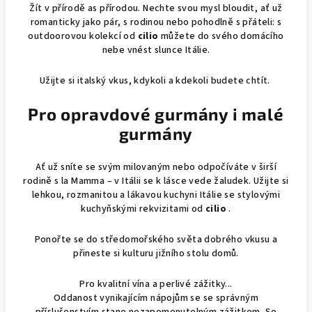
Žít v přírodě as přírodou. Nechte svou mysl bloudit, ať už
romanticky jako pár, s rodinou nebo pohodlně s přáteli: s
outdoorovou kolekcí od
cilio
můžete do svého domácího
nebe vnést slunce Itálie.
Užijte si italský vkus, kdykoli a kdekoli budete chtít.
Pro opravdové gurmány i malé
gurmány
Ať už sníte se svým milovaným nebo odpočíváte v širší
rodině s la Mamma – v Itálii se k lásce vede žaludek. Užijte si
lehkou, rozmanitou a lákavou kuchyni Itálie se stylovými
kuchyňskými rekvizitami od
cilio
.
Ponořte se do středomořského světa dobrého vkusu a
přineste si kulturu jižního stolu domů.
Pro kvalitní vína a perlivé zážitky...
Oddanost vynikajícím nápojům se se správným