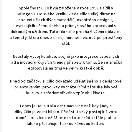
Společnost Cilio byla založena v roce 1993 a sídlí v
Solingenu. Od svého vzniku klade cilio velký důraz na
spojení ušlechtilých materiálů, osobitého designu,
vynikajícího řemeslného a průmyslového zpracování s
dokonalým užitkem. Tato filozofie prochází všemi oblastmi
a tématy, která dnes zahrnují mnohem víc než jen prostřený
stůl.
Neustálý vývoj kolekce, stejně jako integrace úspěšných
řad a inovací určujících trendy přispěly k tomu, že se značka
etablovala na trhu ve velmi krátké době.
Hned od začátku si Cilio dokázalo udělat jméno s designově
orientovanými produkty vycházejícími z italské kávové
kultury a středomořského způsobu života.
I dnes je Bella Italia destinací více než kdy jindy a
díky Cilio je velmi blízko. Přinést italský postoj k životu
domů – po více než 25 letech toto krédo stále platí a
daleko přesahuje italskou kávovou kulturu.