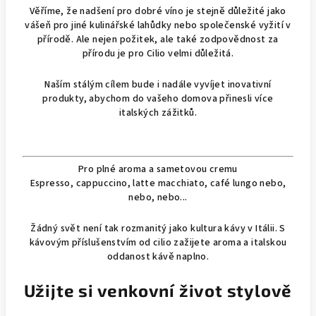
Věříme, že nadšení pro dobré víno je stejně důležité jako
vášeň pro jiné kulinářské lahůdky nebo společenské vyžití v
přírodě. Ale nejen požitek, ale také zodpovědnost za
přírodu je pro Cilio velmi důležitá.
Naším stálým cílem bude i nadále vyvíjet inovativní
produkty, abychom do vašeho domova přinesli více
italských zážitků.
Pro plné aroma a sametovou cremu
Espresso, cappuccino, latte macchiato, café lungo nebo,
nebo, nebo...
Žádný svět není tak rozmanitý jako kultura kávy v Itálii. S
kávovým příslušenstvím od cilio zažijete aroma a italskou
oddanost kávě naplno.
Užijte si venkovní život stylově