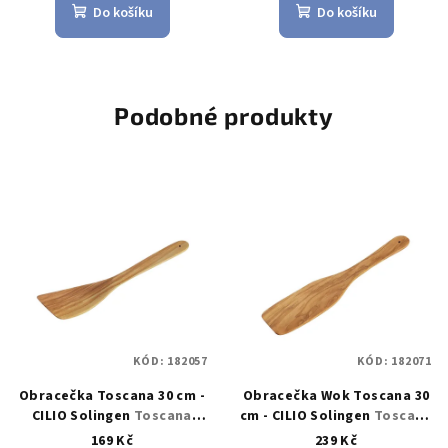
Do košíku
Do košíku
Podobné produkty
KÓD:
182057
KÓD:
182071
Obracečka Toscana 30 cm -
Obracečka Wok Toscana 30
CILIO Solingen
Toscana
cm - CILIO Solingen
Toscana
Obracečka olivové dřevo 30
Obracečka Wok olivové
169 Kč
239 Kč