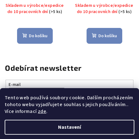
cm - CILIO Solingen
dřevo 30 cm - CILIO
Skladem u výrobce/expedice
Skladem u výrobce/expedice
Solingen
do 10 pracovních dní
(>5 ks)
do 10 pracovních dní
(>5 ks)
Do košíku
Do košíku
Odebírat newsletter
E-mail
Tento web používá soubory cookie. Dalším procházením
Vložením e-mailu souhlasíte s
podmínkami ochrany osobních
tohoto webu vyjadřujete souhlas s jejich používáním..
údajů
Více informací
zde
.
Přihlásit se
Nastavení
Z