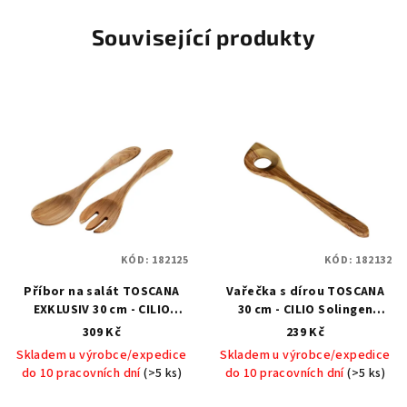
Související produkty
KÓD:
182125
KÓD:
182132
Příbor na salát TOSCANA
Vařečka s dírou TOSCANA
EXKLUSIV 30 cm - CILIO
30 cm - CILIO Solingen
Solingen
Salátový
Vařečka s otvorem
309 Kč
239 Kč
servírovací příbor
TOSCANA 30 cm - CILIO
Skladem u výrobce/expedice
Skladem u výrobce/expedice
TOSCANA EXKLUSIV 30 cm -
Solingen
do 10 pracovních dní
(>5 ks)
do 10 pracovních dní
(>5 ks)
CILIO Solingen