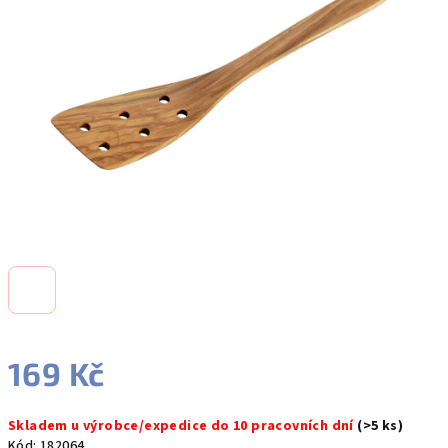
5
hvězdiček.
169 Kč
Měrná
Skladem u výrobce/expedice do 10 pracovních dní
(>5 ks)
cena:
Kód:
182064