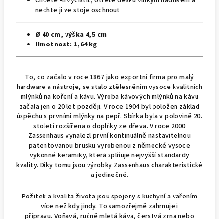
Chcete -li vyčistit, otřete desku vlhkým hadříkem a
nechte ji ve stoje oschnout
Ø 40 cm, výška 4,5 cm
Hmotnost: 1,64 kg
To, co začalo v roce 1867 jako exportní firma pro malý
hardware a nástroje, se stalo ztělesněním vysoce kvalitních
mlýnků na koření a kávu.
Výroba kávových mlýnků na kávu
začala jen o 20 let později.
V roce 1904 byl položen základ
úspěchu s prvními mlýnky na pepř.
Sbírka byla v polovině 20.
století rozšířena o doplňky ze dřeva.
V roce 2000
Zassenhaus vynalezl první kontinuálně nastavitelnou
patentovanou brusku vyrobenou z německé vysoce
výkonné keramiky, která splňuje nejvyšší standardy
kvality.
Díky tomu jsou výrobky Zassenhaus charakteristické
a jedinečné.
Požitek a kvalita života jsou spojeny s kuchyní a vařením
více než kdy jindy. To samozřejmě zahrnuje i
přípravu. Voňavá, ručně mletá káva, čerstvá zrna nebo