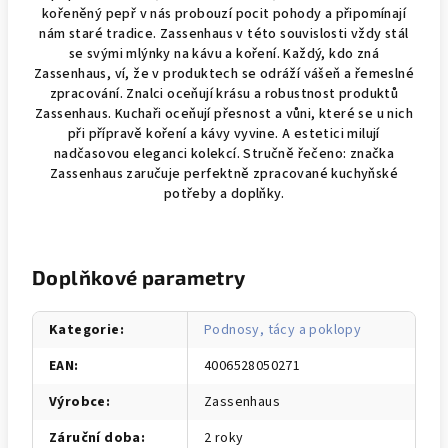
kořeněný pepř v nás probouzí pocit pohody a připomínají
nám staré tradice. Zassenhaus v této souvislosti vždy stál
se svými mlýnky na kávu a koření. Každý, kdo zná
Zassenhaus, ví, že v produktech se odráží vášeň a řemeslné
zpracování. Znalci oceňují krásu a robustnost produktů
Zassenhaus. Kuchaři oceňují přesnost a vůni, které se u nich
při přípravě koření a kávy vyvine. A estetici milují
nadčasovou eleganci kolekcí. Stručně řečeno: značka
Zassenhaus zaručuje perfektně zpracované kuchyňské
potřeby a doplňky.
Doplňkové parametry
Kategorie
:
Podnosy, tácy a poklopy
EAN
:
4006528050271
Výrobce
:
Zassenhaus
Záruční doba
:
2 roky