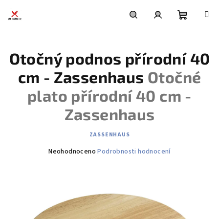
Přejít
na
obsah
Nákupní
Hledat
Přihlášení
Otočný podnos přírodní 40
košík
cm - Zassenhaus
Otočné
plato přírodní 40 cm -
Zassenhaus
ZASSENHAUS
Průměrné
Neohodnoceno
Podrobnosti hodnocení
hodnocení
produktu
je
0,0
z
5