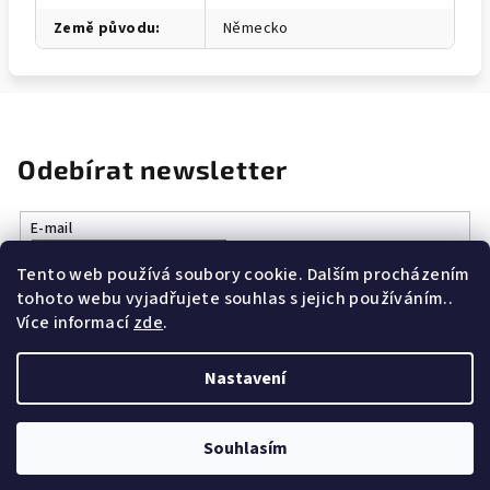
Země původu
:
Německo
Odebírat newsletter
E-mail
Tento web používá soubory cookie. Dalším procházením
Vložením e-mailu souhlasíte s
podmínkami ochrany osobních
tohoto webu vyjadřujete souhlas s jejich používáním..
údajů
Více informací
zde
.
Přihlásit se
Nastavení
Z
Copyright 2026
Vše k vaření.cz
. Všechna práva vyhrazena.
á
Souhlasím
p
Vytvořil Shoptet