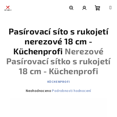
Přejít
na
obsah
Nákupní
Hledat
Přihlášení
Pasírovací síto s rukojetí
košík
nerezové 18 cm -
Küchenprofi
Nerezové
Pasírovací sítko s rukojetí
18 cm - Küchenprofi
KÜCHENPROFI
Průměrné
Neohodnoceno
Podrobnosti hodnocení
hodnocení
produktu
je
0,0
z