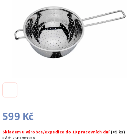
5
hvězdiček.
599 Kč
Měrná
Skladem u výrobce/expedice do 10 pracovních dní
(>5 ks)
cena:
Kód:
2501002818