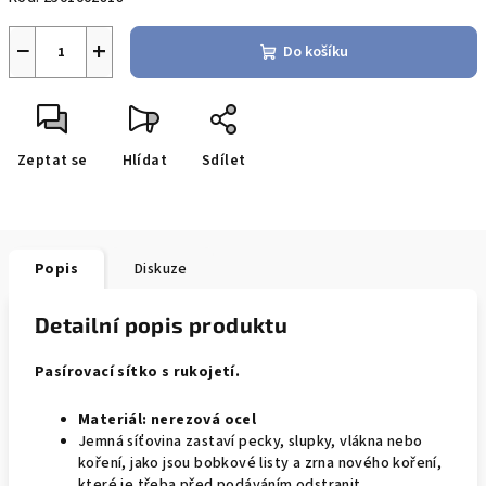
−
+
Do košíku
Zeptat se
Hlídat
Sdílet
Popis
Diskuze
Detailní popis produktu
Pasírovací sítko s rukojetí.
Materiál:
nerezová ocel
Jemná síťovina zastaví pecky, slupky, vlákna nebo
koření, jako jsou bobkové listy a zrna nového koření,
které je třeba před podáváním odstranit