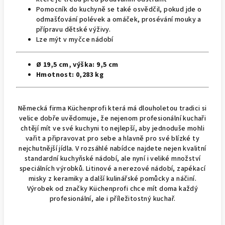
Pomocník do kuchyně se také osvědčil, pokud jde o
odmašťování polévek a omáček, prosévání mouky a
přípravu dětské výživy.
Lze
mýt v myčce
nádobí
Ø
19,5 cm, v
ýš
ka:
9,5 cm
Hmotnost:
0,283 kg
Německá firma Küchenprofi která má dlouholetou tradici si
velice dobře uvědomuje, že nejenom profesionální kuchaři
chtějí mít ve své kuchyni to nejlepší, aby jednoduše mohli
vařit a připravovat pro sebe a hlavně pro své blízké ty
nejchutnější jídla. V rozsáhlé nabídce najdete nejen kvalitní
standardní kuchyňské nádobí, ale nyní i veliké množství
speciálních výrobků. Litinové a nerezové nádobí, zapékací
misky z keramiky a další kulinářské pomůcky a náčiní.
Výrobek od značky Küchenprofi chce mít doma každý
profesionální, ale i příležitostný kuchař.