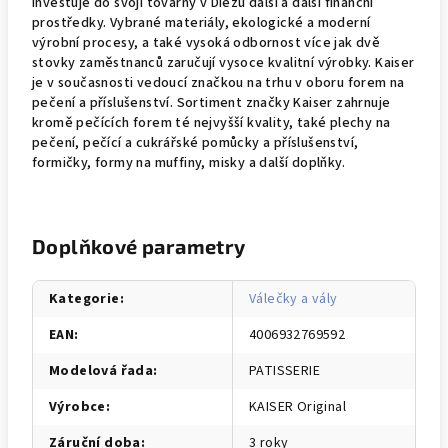
investuje do svojí továrny v Diezu další a další finanční
prostředky. Vybrané materiály, ekologické a moderní
výrobní procesy, a také vysoká odbornost více jak dvě
stovky zaměstnanců zaručují vysoce kvalitní výrobky. Kaiser
je v současnosti vedoucí značkou na trhu v oboru forem na
pečení a příslušenství. Sortiment značky Kaiser zahrnuje
kromě pečících forem té nejvyšší kvality, také plechy na
pečení, pečící a cukrářské pomůcky a příslušenství,
formičky, formy na muffiny, misky a další doplňky.
Doplňkové parametry
Kategorie
:
Válečky a vály
EAN
:
4006932769592
Modelová řada
:
PATISSERIE
Výrobce
:
KAISER Original
Záruční doba
:
3 roky