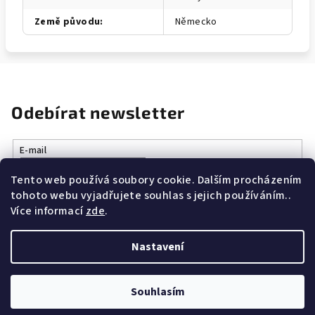
Země původu
:
Německo
Odebírat newsletter
E-mail
Tento web používá soubory cookie. Dalším procházením
Vložením e-mailu souhlasíte s
podmínkami ochrany osobních
tohoto webu vyjadřujete souhlas s jejich používáním..
údajů
Více informací
zde
.
Přihlásit se
Nastavení
Z
Copyright 2026
Vše k vaření.cz
. Všechna práva vyhrazena.
á
Souhlasím
p
Vytvořil Shoptet