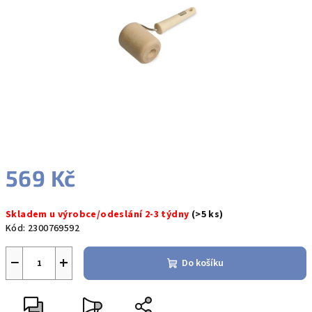
hvězdiček.
569 Kč
Měrná
Skladem u výrobce/odeslání 2-3 týdny
(>5 ks)
cena:
Kód:
2300769592
−
+
Do košíku