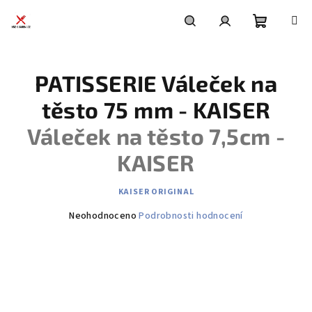
Přejít
na
obsah
Nákupní
Hledat
Přihlášení
PATISSERIE Váleček na
košík
těsto 75 mm - KAISER
Váleček na těsto 7,5cm -
KAISER
KAISER ORIGINAL
Průměrné
Neohodnoceno
Podrobnosti hodnocení
hodnocení
produktu
je
0,0
z
5