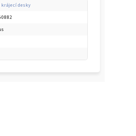
 krájecí desky
50882
us
MINERAL PRO, Eucalyptus zelená - WMF