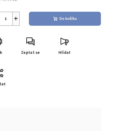
+
Do košíku
sk
Zeptat se
Hlídat
let