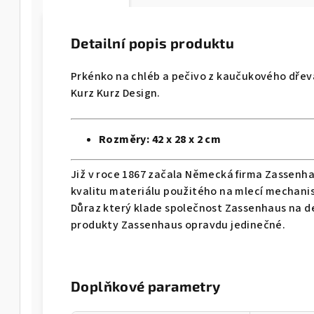
Detailní popis produktu
Prkénko na chléb a pečivo z kaučukového dřev
Kurz Kurz Design.
Rozměry: 42 x 28 x 2 cm
Již v roce 1867 začala Německá firma Zassenha
kvalitu materiálu použitého na mlecí mechani
Důraz který klade společnost Zassenhaus na de
produkty Zassenhaus opravdu jedinečné.
Doplňkové parametry