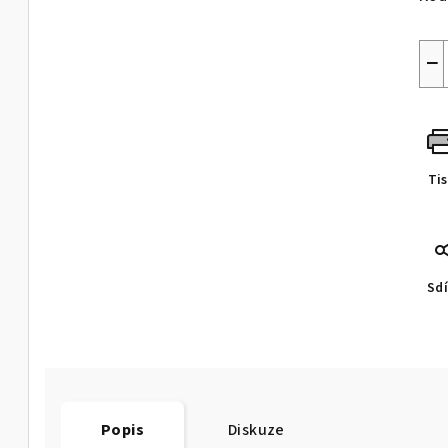
−
Ti
Sdí
Popis
Diskuze