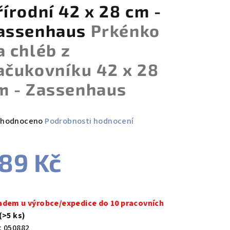
řírodní 42 x 28 cm -
assenhaus
Prkénko
a chléb z
ačukovníku 42 x 28
m - Zassenhaus
měrné
hodnoceno
Podrobnosti hodnocení
nocení
duktu
89 Kč
ná
a:
adem u výrobce/expedice do 10 pracovních
zdiček.
(>5 ks)
:
050882