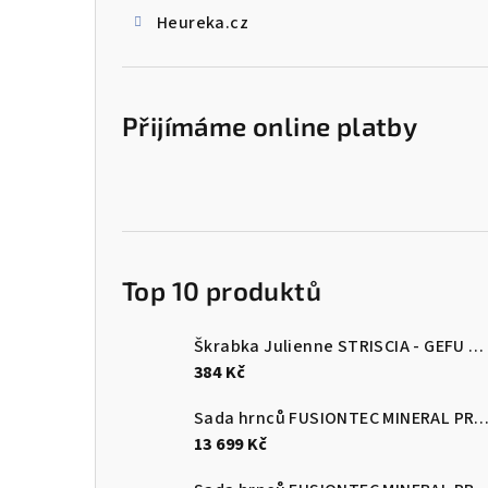
Heureka.cz
Přijímáme online platby
Top 10 produktů
Škrabka Julienne STRISCIA - GEFU
Šk
384 Kč
Sada hrnců FUSIONTEC MINERAL PRO 4 ks, Eucalyptus zelen
13 699 Kč