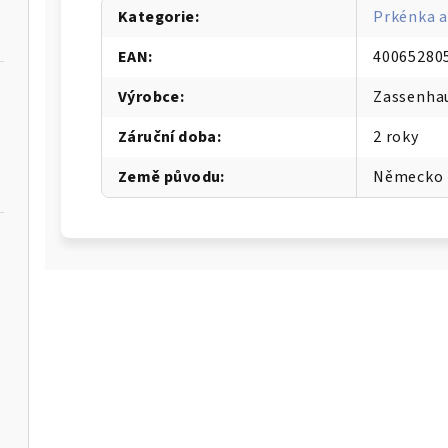
Kategorie
:
Prkénka a
EAN
:
40065280
Výrobce
:
Zassenha
Záruční doba
:
2 roky
Země původu
:
Německo
rabka na proužky Julienne STRISCIA - GEFU
á - WMF
4dílná sada hrnců FUSIONTEC 