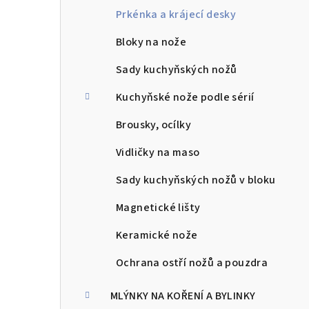
l
Prkénka a krájecí desky
Bloky na nože
Sady kuchyňských nožů
Kuchyňské nože podle sérií
Brousky, ocílky
Vidličky na maso
Sady kuchyňských nožů v bloku
Magnetické lišty
Keramické nože
Ochrana ostří nožů a pouzdra
MLÝNKY NA KOŘENÍ A BYLINKY