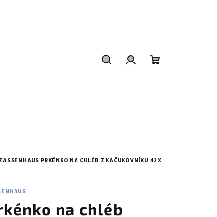
Hledat
Přihlášení
Nákupní
košík
- ZASSENHAUS
PRKÉNKO NA CHLÉB Z KAČUKOVNÍKU 42 X
SENHAUS
rkénko na chléb