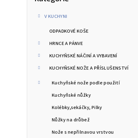
kategorie
s
V KUCHYNI
t
ODPADKOVÉ KOŠE
r
a
HRNCE A PÁNVE
n
KUCHYŇSKÉ NÁČINÍ A VYBAVENÍ
n
KUCHYŇSKÉ NOŽE A PŘÍSLUŠENSTVÍ
í
Kuchyňské nože podle použití
p
Kuchyňské nůžky
a
Kolébky,sekáčky, Pilky
n
Nůžky na drůbež
e
Nože s nepřilnavou vrstvou