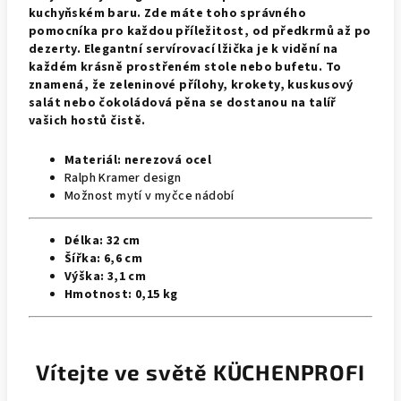
kuchyňském baru. Zde máte toho správného
pomocníka pro každou příležitost, od předkrmů až po
dezerty. Elegantní servírovací lžička je k vidění na
každém krásně prostřeném stole nebo bufetu. To
znamená, že zeleninové přílohy, krokety, kuskusový
salát nebo čokoládová pěna se dostanou na talíř
vašich hostů čistě.
Materiál:
nerezová ocel
Ralph Kramer design
Možnost mytí v myčce nádobí
Délka:
32 cm
Šířka:
6,6 cm
Výška:
3,1 cm
Hmotnost:
0,15 kg
Vítejte ve světě KÜCHENPROFI