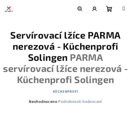
Přejít
na
obsah
Nákupní
Hledat
Přihlášení
Servírovací lžíce PARMA
košík
nerezová - Küchenprofi
Solingen
PARMA
servírovací lžíce nerezová -
Küchenprofi Solingen
KÜCHENPROFI
Průměrné
Neohodnoceno
Podrobnosti hodnocení
hodnocení
produktu
je
0,0
z