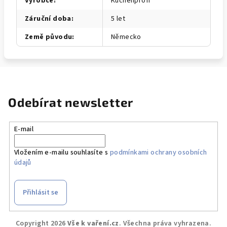
Výrobce
:
Küchenprofi
Záruční doba
:
5 let
Země původu
:
Německo
Odebírat newsletter
E-mail
Vložením e-mailu souhlasíte s
podmínkami ochrany osobních
údajů
Přihlásit se
Z
Copyright 2026
Vše k vaření.cz
. Všechna práva vyhrazena.