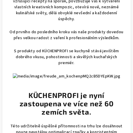
vzrušující recepty na sporák, povzbuzuje vás k vytváření
vlastních kreativních kompozic, otevírá nové, neznámé
kulinářské světy, dělá obvyklé nevšední a každodenní
úspěchy.
Od prvního do posledního kroku vás naše produkty dovedou
přes velkou radost z vaření k profesionálním výsledkům.
S produkty od KÜCHENPROFI se kuchyně stává jevištěm
dobrého vkusu, pohostinnosti a skvělých kuchařských
premiér.
KÜCHENPROFI je nyní
zastoupena ve více než 60
zemích světa.
Této udržitelně úspěšné přítomnosti na trhu lze dosáhnout
pouze neustálou optimalizací značky a konzistentním