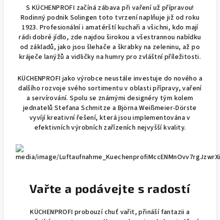
S KÜCHENPROFI začíná zábava při vaření už přípravou!
Rodinný podnik Solingen toto tvrzení naplňuje již od roku
1923. Profesionální i amatérští kuchaři a všichni, kdo mají
rádi dobré jídlo, zde najdou širokou a všestrannou nabídku
od základů, jako jsou šlehače a škrabky na zeleninu, až po
kráječe lanýžů a vidličky na humry pro zvláštní příležitosti.
KÜCHENPROFI jako výrobce neustále investuje do nového a
dalšího rozvoje svého sortimentu v oblasti přípravy, vaření
a servírování. Spolu se známými designéry tým kolem
jednatelů Stefana Schmitze a Björna Weißmeier-Dörste
vyvíjí kreativní řešení, která jsou implementována v
efektivních výrobních zařízeních nejvyšší kvality.
Vařte a podávejte s radostí
KÜCHENPROFI probouzí chuť vařit, přináší fantazii a