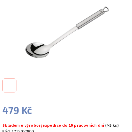
5
hvězdiček.
479 Kč
Měrná
Skladem u výrobce/expedice do 10 pracovních dní
(>5 ks)
cena:
Kód:
1215052800