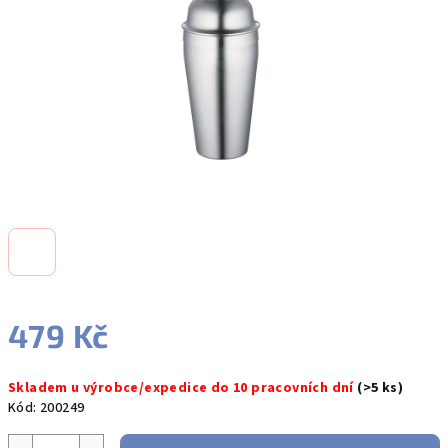
hvězdiček.
479 Kč
Měrná
Skladem u výrobce/expedice do 10 pracovních dní
(>5 ks)
cena:
Kód:
200249