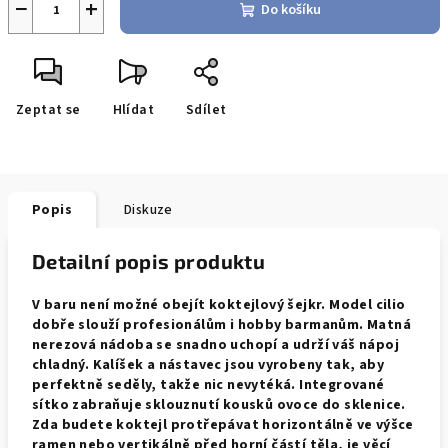
−
+
Do košíku
Zeptat se
Hlídat
Sdílet
Popis
Diskuze
Detailní popis produktu
V baru není možné obejít koktejlový šejkr. Model cilio
dobře slouží profesionálům i hobby barmanům. Matná
nerezová nádoba se snadno uchopí a udrží váš nápoj
chladný. Kalíšek a nástavec jsou vyrobeny tak, aby
perfektně seděly, takže nic nevytéká. Integrované
sítko zabraňuje sklouznutí kousků ovoce do sklenice.
Zda budete koktejl protřepávat horizontálně ve výšce
ramen nebo vertikálně před horní částí těla, je věcí