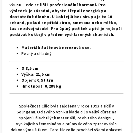
vkusu – zde se liší i profesionální barmani. Pro
výsledek je zásadní, abyste třepali energicky a
dostatečně dlouho. U koktejlů bez sirupu je to 10
sekund, pokud se přidá sirup, smetana nebo mléko,
čas se zdvojnásobí. Pro úplný požitek z pití je nejlepší
podávat koktejl v předem vychlazených sklenicích.
Materiál:
Saténová nerezová ocel
Pevný a chladný
Ø 8,5 cm
Výška:
21,5 cm
Objem:
0,5 litru
Hmotnost:
0,288 kg
Společnost Cilio byla založena v roce 1993 a sídlí v
Solingenu. Od svého vzniku klade cilio velký důraz na
spojení ušlechtilých materiálů, osobitého designu,
vynikajícího řemeslného a průmyslového zpracování s
dokonalým užitkem. Tato filozofie prochází všemi oblastmi