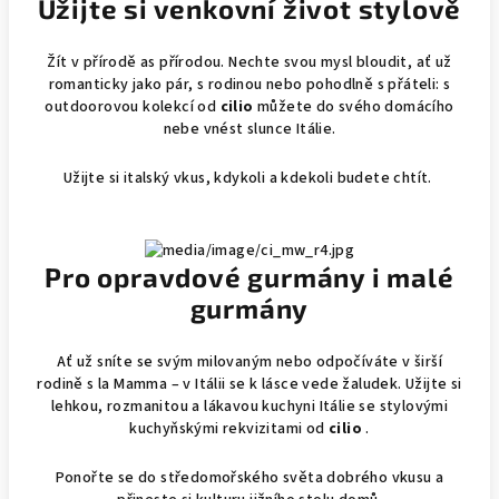
Užijte si venkovní život stylově
Žít v přírodě as přírodou. Nechte svou mysl bloudit, ať už
romanticky jako pár, s rodinou nebo pohodlně s přáteli: s
outdoorovou kolekcí od
cilio
můžete do svého domácího
nebe vnést slunce Itálie.
Užijte si italský vkus, kdykoli a kdekoli budete chtít.
Pro opravdové gurmány i malé
gurmány
Ať už sníte se svým milovaným nebo odpočíváte v širší
rodině s la Mamma – v Itálii se k lásce vede žaludek. Užijte si
lehkou, rozmanitou a lákavou kuchyni Itálie se stylovými
kuchyňskými rekvizitami od
cilio
.
Ponořte se do středomořského světa dobrého vkusu a