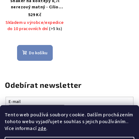
Shaker na koktejly 0,7l
nerezový matný - Cilio
Barmanský shaker 0,7l
529 Kč
matný - Cilio
Skladem u výrobce/expedice
do 10 pracovních dní
(>5 ks)
Do košíku
Odebírat newsletter
E-mail
Tento web používá soubory cookie. Dalším procházením
Vložením e-mailu souhlasíte s
podmínkami ochrany osobních
tohoto webu vyjadřujete souhlas s jejich používáním..
údajů
Více informací
zde
.