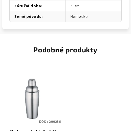
Záruční doba
:
5 let
Země původu
:
Německo
Podobné produkty
KÓD:
200256