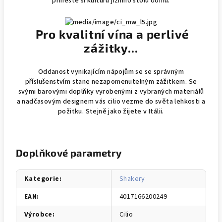
přineste si kulturu jižního stolu domů.
Pro kvalitní vína a perlivé
zážitky...
Oddanost vynikajícím nápojům se se správným
příslušenstvím stane nezapomenutelným zážitkem. Se
svými barovými doplňky vyrobenými z vybraných materiálů
a nadčasovým designem vás cilio vezme do světa lehkosti a
požitku. Stejně jako žijete v Itálii.
Doplňkové parametry
Kategorie
:
Shakery
EAN
:
4017166200249
Výrobce
:
Cilio