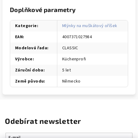
Doplňkové parametry
Kategorie
:
Mlýnky na muškátový oříšek
EAN
:
4007371027984
Modelová řada
:
CLASSIC
Výrobce
:
Küchenprofi
Záruční doba
:
5 let
Země původu
:
Německo
Odebírat newsletter
E-mail