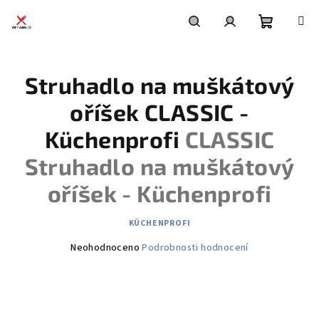
Přejít
na
obsah
Nákupní
Hledat
Přihlášení
Struhadlo na muškátový
košík
oříšek CLASSIC -
Küchenprofi
CLASSIC
Struhadlo na muškátový
oříšek - Küchenprofi
KÜCHENPROFI
Průměrné
Neohodnoceno
Podrobnosti hodnocení
hodnocení
produktu
je
0,0
z