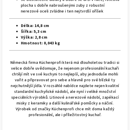
plocha s dobře nabroušenými zuby z robustní
nerezové oceli zvládne i ten nejtvrdší oříšek
Délka: 14,8 cm
Šířka: 5,3 cm
Výška: 2,8 cm
Hmotnost: 0,043 kg
Německá firma Küchenprofi která má dlouholetou tradici si
velice dobře uvědomuje, že nejenom profesionální kuchaři
chtějí mít ve své kuchyni to nejlepší, aby jednoduše mohli
vařit a připravovat pro sebe a hlavně pro své blízké ty
nejchutnější jídla. V rozsáhlé nabídce najdete nejen kvalitní
standardní kuchyňské nádobí, ale nyní i veliké množství
speciálních výrobků. Litinové a nerezové nádobí, zapékací
misky z keramiky a další kulinářské pomůcky a náčiní.
Výrobek od značky Küchenprofi chce mít doma každý
profesionální, ale i příležitostný kuchař.