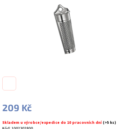
5
hvězdiček.
209 Kč
Měrná
Skladem u výrobce/expedice do 10 pracovních dní
(>5 ks)
cena:
Kód:
1002302800