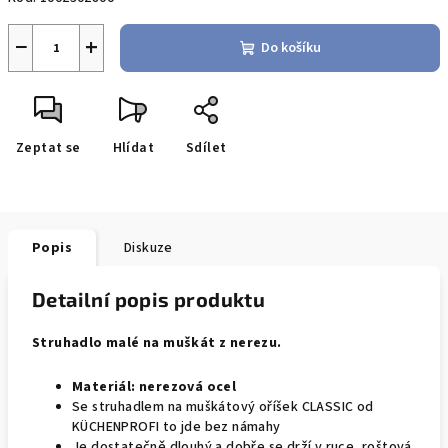
−
+
Do košíku
Zeptat se
Hlídat
Sdílet
Popis
Diskuze
Detailní popis produktu
Struhadlo malé na muškát z nerezu.
Materiál: nerezová ocel
Se struhadlem na muškátový oříšek CLASSIC od
KÜCHENPROFI to jde bez námahy
Je dostatečně dlouhý a dobře se drží v ruce, roštová