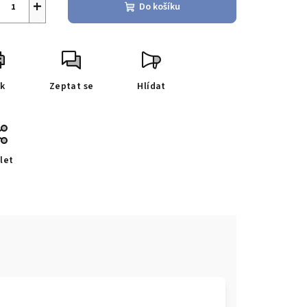
+
Do košíku
sk
Zeptat se
Hlídat
let