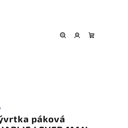
Hledat
Přihlášení
Nákupní
košík
O
ývrtka páková