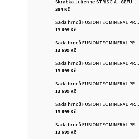
Škrabka Julienne STRISCIA - GEFU
Šk
384 Kč
Sada hrnců FUSIONTEC MINERAL PRO 4 ks, Eucalyptus zelen
13 699 Kč
Sada hrnců FUSIONTEC MINERAL PRO 4 ks, černá
13 699 Kč
Sada hrnců FUSIONTEC MINERAL PRO 4 ks, červená
13 699 Kč
Sada hrnců FUSIONTEC MINERAL PRO 4 ks, Quartz růžová
13 699 Kč
Sada hrnců FUSIONTEC MINERAL PRO 4 ks, edice Tim Raue modr
13 699 Kč
Sada hrnců FUSIONTEC MINERAL PRO 4 ks, mango žlutá
13 699 Kč