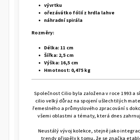
rabka na proužky Julienne STRISCIA - GEFU
vývrtku
ořezávátko fólií z hrdla lahve
náhradní spirála
á - WMF
4dílná sada hrnců FUSIONTEC 
Rozměry:
 - WMF
4dílná sada hrnců FUSIONTEC MINERAL PRO,
Délka:
11 cm
Šířka:
2,5 cm
Výška:
16,5 cm
 - WMF
4dílná sada hrnců FUSIONTEC MINERAL P
Hmotnost:
0,475 kg
 - WMF
4dílná sada hrnců FUSIONTEC MIN
Společnost Cilio byla založena v roce 1993 a s
cilio velký důraz na spojení ušlechtilých mat
á - WMF
4dílná sada hrnců FUSION
řemeslného a průmyslového zpracování s dokon
všemi oblastmi a tématy, která dnes zahrnuj
 - WMF
4dílná sada hrnců FUSIONTEC MINER
Neustálý vývoj kolekce, stejně jako integra
trendy přispěly k tomu, že se značka etabl