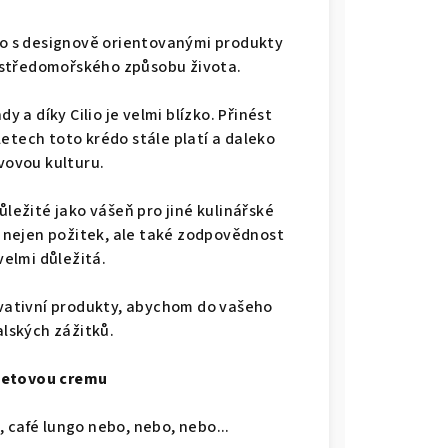
INERAL PRO, papaya oranžová - WMF
no s designově orientovanými produkty
a středomořského způsobu života.
učkem - ZASSENHAUS
ndy a díky Cilio je velmi blízko. Přinést
letech toto krédo stále platí a daleko
vovou kulturu.
ůležité jako vášeň pro jiné kulinářské
e nejen požitek, ale také zodpovědnost
 velmi důležitá.
ovativní produkty, abychom do vašeho
alských zážitků.
metovou cremu
 café lungo nebo, nebo, nebo...