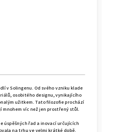
MINERAL PRO, Eucalyptus zelená - WMF
 černá - WMF
RO, červená - WMF
ERAL PRO, Quartz růžová - WMF
ídlí v Solingenu. Od svého vzniku klade
eriálů, osobitého designu, vynikajícího
TEC MINERAL PRO, edice Tim Raue modrá - WMF
alým užitkem. Tato filozofie prochází
í mnohem víc než jen prostřený stůl.
AL PRO, červená - WMF
ce úspěšných řad a inovací určujících
ovala na trhu ve velmi krátké době.