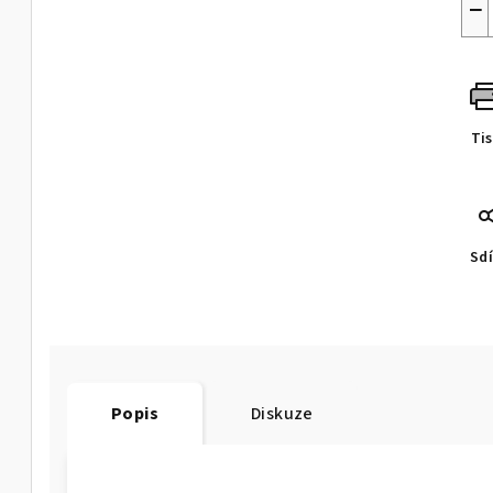
−
Ti
Sdí
Popis
Diskuze