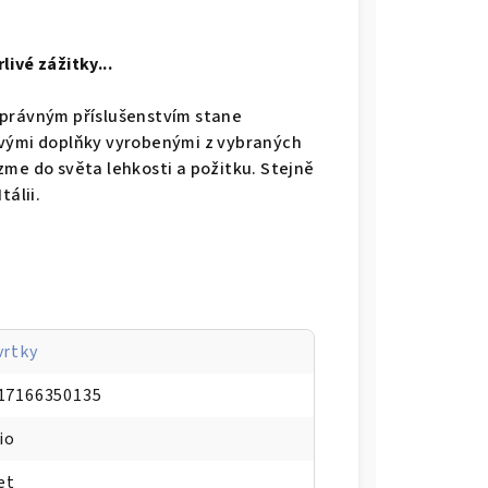
livé zážitky...
správným příslušenstvím stane
ými doplňky vyrobenými z vybraných
me do světa lehkosti a požitku. Stejně
tálii.
vrtky
17166350135
io
et