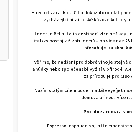
á - WMF
4dílná sada hrnců FUSIONTEC M
Hned od začátku si Cilio dokázalo udělat jmé
vycházejícími z italské kávové kultury 
ENHAUS
Litinový kuchyňský hmoždíř na koření a bylinky s tlo
I dnes je Bella Italia destinací více než kdy ji
italský postoj k životu domů – po více než 25 
přesahuje italskou ká
Věříme, že nadšení pro dobré víno je stejně d
lahůdky nebo společenské vyžití v přírodě. Al
za přírodu je pro Cilio
Naším stálým cílem bude i nadále vyvíjet in
domova přinesli více it
Pro plné aroma a sa
Espresso, cappuccino, latte macchiato,