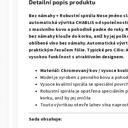
Detailní popis produktu
Bez námahy
+ Robustní spirála Nese jméno sl
automatická vývrtka CHABLIS od společnosti Ci
z masivního kovu a pohodlně padne do ruky. R
bez námahy klouže do korku, aniž by jej pošk
oblíbené víno bez námahy. Automatická vývr
praktickým řezačem fólie. Typické pro Cilio
vysokou funkčnost s atraktivním designem.
Materiál:
Chromovaný kov /
vysoce kvali
Model je vyroben z pevného kovu a pohod
Vysoce kvalitní
spirála
se speciální povr
Robustní spirála je opatřena speciálním
korku, aniž by jej zničila
Touto vývrtkou otevře lahev vína naprosto
Sada obsahuje: