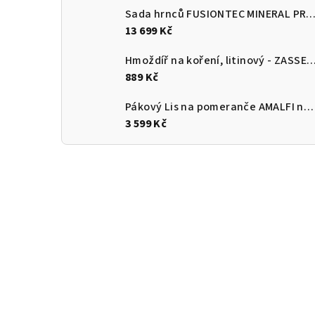
Sada hrnců FUSIONTEC MINERAL PRO 4 ks, papája oranžov
13 699 Kč
Hmoždíř na koření, litinový - ZASS
889 Kč
Pákový Lis na pomeranče AMALFI nerezový lesklý - CILIO Solingen
3 599 Kč