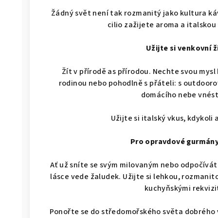
Žádný svět není tak rozmanitý jako kultura káv
cilio zažijete aroma a italsko
Užijte si venkovní 
Žít v přírodě as přírodou. Nechte svou mysl 
rodinou nebo pohodlně s přáteli: s outdooro
domácího nebe vnést 
Užijte si italský vkus, kdykoli
Pro opravdové gurmány
Ať už sníte se svým milovaným nebo odpočíváte v
lásce vede žaludek. Užijte si lehkou, rozmanit
kuchyňskými rekvizit
Ponořte se do středomořského světa dobrého vk