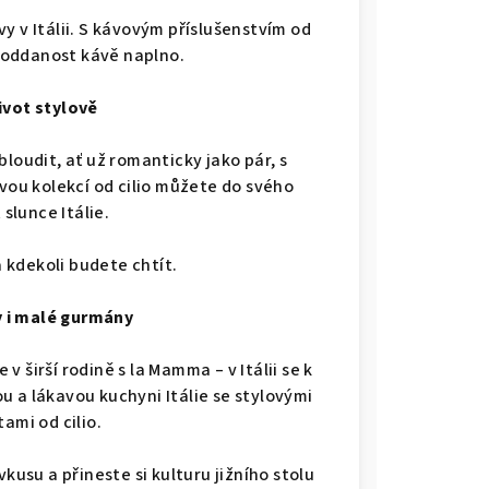
y v Itálii. S kávovým příslušenstvím od
u oddanost kávě naplno.
život stylově
bloudit, ať už romanticky jako pár, s
vou kolekcí od cilio můžete do svého
slunce Itálie.
 a kdekoli budete chtít.
 i malé gurmány
 širší rodině s la Mamma – v Itálii se k
ou a lákavou kuchyni Itálie se stylovými
ami od cilio.
usu a přineste si kulturu jižního stolu