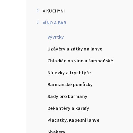
kategorie
s
V KUCHYNI
t
VÍNO A BAR
r
a
Vývrtky
n
Uzávěry a zátky na lahve
n
Chladiče na víno a šampaňské
í
Nálevky a trychtýře
p
Barmanské pomůcky
a
Sady pro barmany
n
Dekantéry a karafy
e
Placatky, Kapesní lahve
l
Shakery