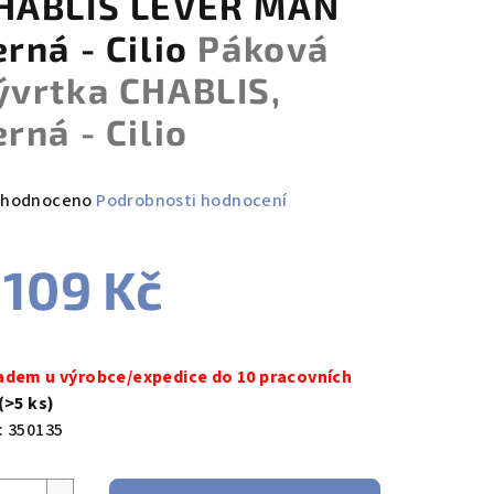
HABLIS LEVER MAN
erná - Cilio
Páková
ývrtka CHABLIS,
erná - Cilio
měrné
hodnoceno
Podrobnosti hodnocení
nocení
duktu
 109 Kč
ná
a:
adem u výrobce/expedice do 10 pracovních
zdiček.
(>5 ks)
:
350135