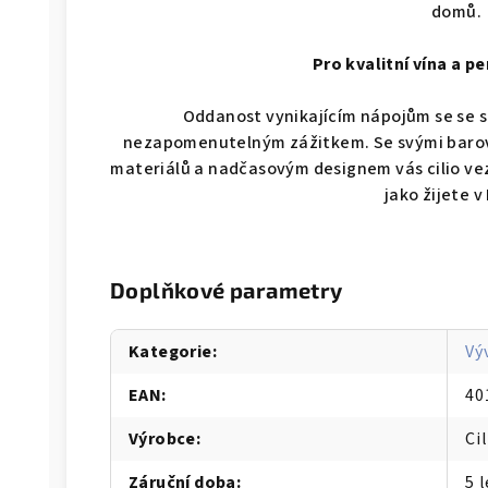
domů.
Pro kvalitní vína a per
Oddanost vynikajícím nápojům se se 
nezapomenutelným zážitkem. Se svými barov
materiálů a nadčasovým designem vás cilio vez
jako žijete v I
Doplňkové parametry
Kategorie
:
Vý
EAN
:
40
Výrobce
:
Cil
Záruční doba
:
5 l