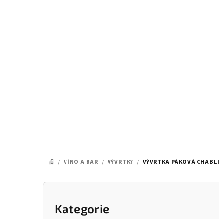
Přejít
na
obsah
/
VÍNO A BAR
/
VÝVRTKY
/
VÝVRTKA PÁKOVÁ CHABLI
DOMŮ
P
o
Kategorie
Přeskočit