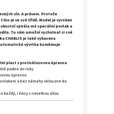
avných vín. A právem. Protože
lio je ve své třídě. Model je vyroben
obustní spirála má speciální povlak a
odila. To vám umožní vychutnat si své
tka CHABLIS je také vybavena
: Automatická vývrtka kombinuje
tní plast s protiskluzovou úpravou
lně padne do ruky
chovou úpravou
 povlakem a bez námahy vklouzne do
 každý, i ženy s nevelkou sílou