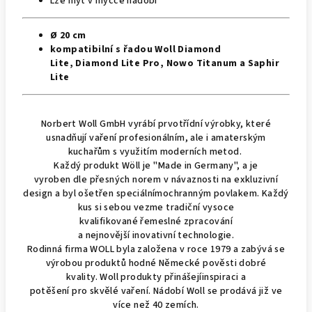
Lze mýt v myčce nádobí
Ø 20 cm
kompatibilní s řadou Woll
Diamond
Lite, Diamond Lite Pro, Nowo Titanum a Saphir
Lite
Norbert
Woll
GmbH
vyrábí
prvotřídní výrobky
, které
usnadňují
vaření profesionálním, ale i amaterským
kuchařům
s využitím moderních metod
.
Každý
produkt Wöll
je
"
Made in Germany"
, a
je
vyroben
dle
přesných
norem
v návaznosti na
exkluzivní
design
a
byl ošetřen
speciálním
ochranným povlakem.
Každý
kus
si sebou vezme
tradiční
vysoce
kvalifikované
řemeslné
zpracování
a
nejnovější
inovativní
technologie.
R
odinná firma
WOLL byla
založena v roce 1979
a zabývá se
výrobou
produktů
hodné
Německé
pověsti dobré
kvality.
Woll produkty
přinášejí
inspiraci
a
potěšení
pro
skvělé
vaření.
Nádobí Woll se prodává již
ve
více
než
40 zemích.