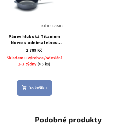
KÓD:
1724IL
Pánev hluboká Titanium
Nowo s odnímatelnou
rukojetí 24 cm - WOLL
2 789 Kč
Titanová indukční pánev na
Skladem u výrobce/odeslání
soté 24 cm s odnímatelnou
2-3 týdny
(>5 ks)
rukojetí Titanium Nowo -
WOLL
Do košíku
Podobné produkty