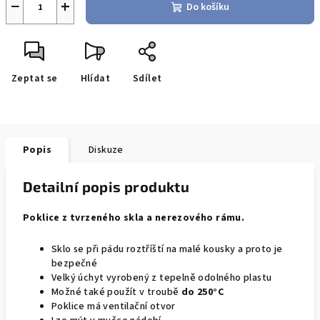
−
+
Do košíku
Zeptat se
Hlídat
Sdílet
Popis
Diskuze
Detailní popis produktu
Poklice z tvrzeného skla a nerezového rámu.
Sklo se při pádu roztříští na malé kousky a proto je
bezpečné
Velký úchyt vyrobený z tepelně odolného plastu
Možné také použít v troubě
do 250°C
Poklice má ventilační otvor