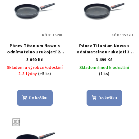
KÓD:
1528IL
KÓD:
1532IL
Pánev Titanium Nowo s
Pánev Titanium Nowo s
odnímatelnou rukojetí 28
odnímatelnou rukojetí 32
cm - WOLL
Titanová pánev
cm - WOLL
Titanová pánev
3 090 Kč
3 499 Kč
na indukci 28 cm s
na indukci 32 cm s
Skladem u výrobce/odeslání
Skladem ihned k odeslání
odnímatelnou rukojetí
odnímatelnou rukojetí
2-3 týdny
(>5 ks)
(1 ks)
Titanium Nowo - WOLL
Titanium Nowo - WOLL
Do košíku
Do košíku