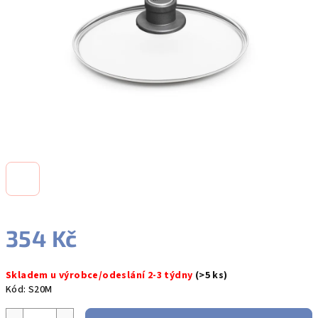
hvězdiček.
354 Kč
Měrná
Skladem u výrobce/odeslání 2-3 týdny
(>5 ks)
cena:
Kód:
S20M