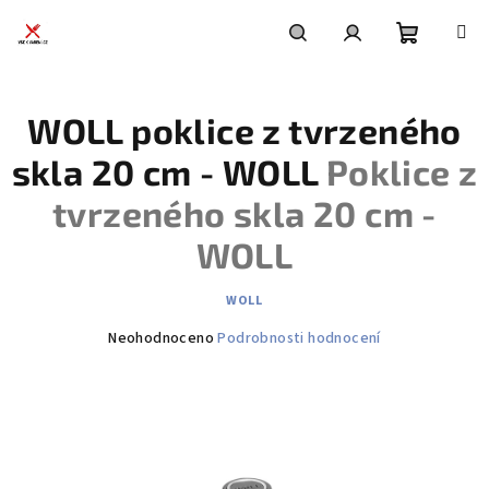
Přejít
na
obsah
Nákupní
Hledat
Přihlášení
WOLL poklice z tvrzeného
košík
skla 20 cm - WOLL
Poklice z
tvrzeného skla 20 cm -
WOLL
WOLL
Průměrné
Neohodnoceno
Podrobnosti hodnocení
hodnocení
produktu
je
0,0
z
5