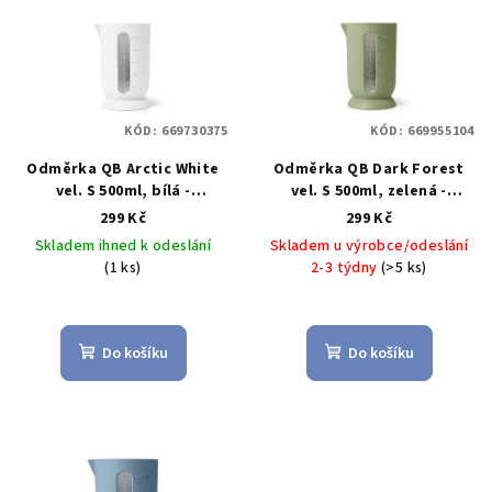
r
p
o
i
d
s
u
p
k
KÓD:
669730375
KÓD:
669955104
r
t
Odměrka QB Arctic White
Odměrka QB Dark Forest
o
ů
vel. S 500ml, bílá -
vel. S 500ml, zelená -
d
BLIMPLUS
BLIMPLUS
299 Kč
299 Kč
u
Skladem ihned k odeslání
Skladem u výrobce/odeslání
k
(1 ks)
2-3 týdny
(>5 ks)
t
ů
Do košíku
Do košíku