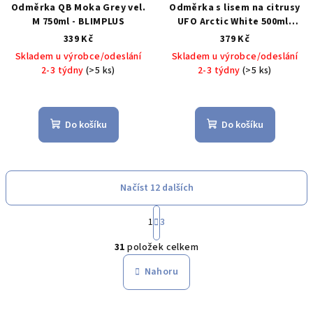
Odměrka QB Moka Grey vel.
Odměrka s lisem na citrusy
M 750ml - BLIMPLUS
UFO Arctic White 500ml,
bílá - BLIMPLUS
339 Kč
379 Kč
Skladem u výrobce/odeslání
Skladem u výrobce/odeslání
2-3 týdny
(>5 ks)
2-3 týdny
(>5 ks)
Do košíku
Do košíku
Načíst 12 dalších
S
1
3
t
O
r
31
položek celkem
á
v
n
l
Nahoru
k
á
o
d
v