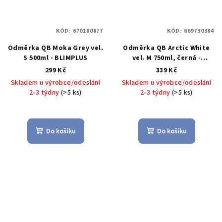
KÓD:
670180877
KÓD:
669730384
Odměrka QB Moka Grey vel.
Odměrka QB Arctic White
S 500ml - BLIMPLUS
vel. M 750ml, černá -
BLIMPLUS
299 Kč
339 Kč
Skladem u výrobce/odeslání
Skladem u výrobce/odeslání
2-3 týdny
(>5 ks)
2-3 týdny
(>5 ks)
Do košíku
Do košíku