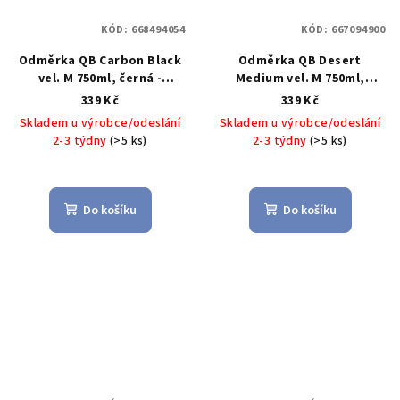
KÓD:
668494054
KÓD:
667094900
Odměrka QB Carbon Black
Odměrka QB Desert
vel. M 750ml, černá -
Medium vel. M 750ml,
BLIMPLUS
středně žlutá - BLIMPLUS
339 Kč
339 Kč
Skladem u výrobce/odeslání
Skladem u výrobce/odeslání
2-3 týdny
(>5 ks)
2-3 týdny
(>5 ks)
Do košíku
Do košíku