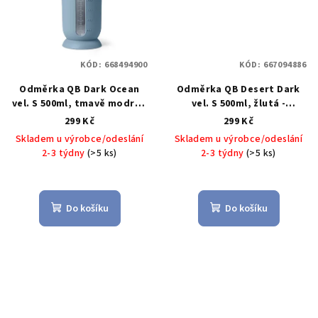
KÓD:
668494900
KÓD:
667094886
Odměrka QB Dark Ocean
Odměrka QB Desert Dark
vel. S 500ml, tmavě modrá -
vel. S 500ml, žlutá -
BLIMPLUS
BLIMPLUS
299 Kč
299 Kč
Skladem u výrobce/odeslání
Skladem u výrobce/odeslání
2-3 týdny
(>5 ks)
2-3 týdny
(>5 ks)
Do košíku
Do košíku