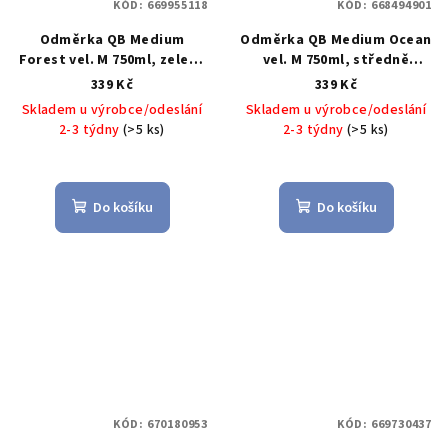
KÓD:
669955118
KÓD:
668494901
Odměrka QB Medium
Odměrka QB Medium Ocean
Forest vel. M 750ml, zelená
vel. M 750ml, středně
- BLIMPLUS
modrá - BLIMPLUS
339 Kč
339 Kč
Skladem u výrobce/odeslání
Skladem u výrobce/odeslání
2-3 týdny
(>5 ks)
2-3 týdny
(>5 ks)
Do košíku
Do košíku
KÓD:
670180953
KÓD:
669730437