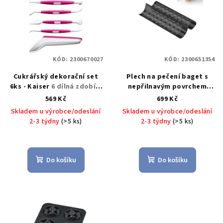
r
p
o
i
d
s
u
p
k
KÓD:
2300670027
KÓD:
2300651354
r
t
Cukrářský dekorační set
Plech na pečení baget s
o
ů
6ks - Kaiser
6 dílná zdobící
nepřilnavým povrchem
d
sada pro cukráře - Kaiser
INSPIRATION 40 x 20 cm -
569 Kč
699 Kč
u
KAISER
Pekáč na bagety
Skladem u výrobce/odeslání
Skladem u výrobce/odeslání
KAISER INSPIRATION s
k
2-3 týdny
(>5 ks)
2-3 týdny
(>5 ks)
perforací CrispTec 40 x 20
t
cm - KAISER
ů
Do košíku
Do košíku