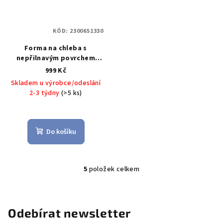
KÓD:
2300651330
Forma na chleba s
nepřilnavým povrchem
CrispTec, INSPIRATION 25
999 Kč
cm - KAISER
Forma na
Skladem u výrobce/odeslání
pečení chleba perforovaná
2-3 týdny
(>5 ks)
INSPIRATION CrispTec 25 cm
- KAISER
Do košíku
5
položek celkem
O
v
l
á
Odebírat newsletter
d