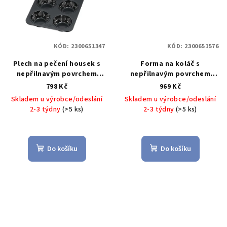
KÓD:
2300651347
KÓD:
2300651576
Plech na pečení housek s
Forma na koláč s
nepřilnavým povrchem
nepřilnavým povrchem
INSPIRATION 28 x 19 cm -
CrispTec, INSPIRATION 28
798 Kč
969 Kč
KAISER
Pekáč na housky
cm - KAISER
Forma na
Skladem u výrobce/odeslání
Skladem u výrobce/odeslání
KAISER INSPIRATION s
pečení koláče, quiche
2-3 týdny
(>5 ks)
2-3 týdny
(>5 ks)
perforací CrispTec 28 x 19
perforovaná INSPIRATION
cm - KAISER
CrispTec 28 cm - KAISER
Do košíku
Do košíku