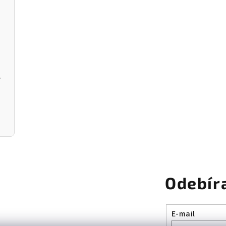
 - WMF
4dílná sada hrnců FUSIONTEC MINER
á - WMF
4dílná sada hrnců FUSIONTEC M
ENHAUS
Litinový kuchyňský hmoždíř na koření a bylinky s tlo
Odebír
E-mail