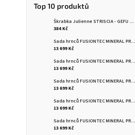
Top 10 produktů
Škrabka Julienne STRISCIA - GEFU
Šk
384 Kč
Sada hrnců FUSIONTEC MINERAL PRO 4 ks, Eucalyptus zelen
13 699 Kč
Sada hrnců FUSIONTEC MINERAL PRO 4 ks, černá
13 699 Kč
Sada hrnců FUSIONTEC MINERAL PRO 4 ks, červená
13 699 Kč
Sada hrnců FUSIONTEC MINERAL PRO 4 ks, Quartz růžová
13 699 Kč
Sada hrnců FUSIONTEC MINERAL PRO 4 ks, edice Tim Raue modr
13 699 Kč