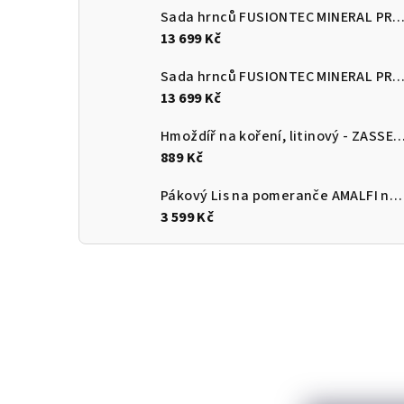
Sada hrnců FUSIONTEC MINERAL PRO 4 ks, mango žlutá
13 699 Kč
Sada hrnců FUSIONTEC MINERAL PRO 4 ks, papája oranžov
13 699 Kč
Hmoždíř na koření, litinový - ZASS
889 Kč
Pákový Lis na pomeranče AMALFI nerezový lesklý - CILIO Solingen
3 599 Kč