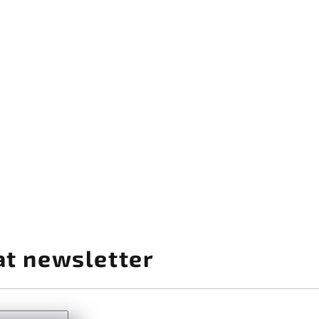
AL PRO, červená - WMF
INERAL PRO, papaya oranžová - WMF
učkem - ZASSENHAUS
at newsletter