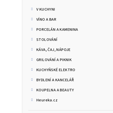
kategorie
s
V KUCHYNI
t
VÍNO A BAR
r
PORCELÁN A KAMENINA
a
STOLOVÁNÍ
n
KÁVA, ČAJ, NÁPOJE
n
GRILOVÁNÍ A PIKNIK
í
p
KUCHYŇSKÉ ELEKTRO
a
BYDLENÍ A KANCELÁŘ
n
KOUPELNA A BEAUTY
e
Heureka.cz
l