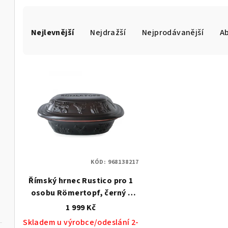
Ř
Nejlevnější
Nejdražší
Nejprodávanější
A
a
z
V
e
ý
n
p
í
i
p
s
r
KÓD:
968138217
p
o
Římský hrnec Rustico pro 1
r
d
osobu Römertopf, černý -
o
RÖMERTOPF
1 999 Kč
u
Skladem u výrobce/odeslání 2-
d