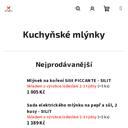
Přejít
na
obsah
Nákupní
Hledat
Přihlášení
Kuchyňské mlýnky
košík
Nejprodávanější
Mlýnek na koření Silit PICCANTE - SILIT
Skladem u výrobce/odeslání 2-3 týdny
(>5 ks)
1 005 Kč
Sada elektrického mlýnku na pepř a sůl, 2
kusy - SILIT
Skladem u výrobce/odeslání 2-3 týdny
(>5 ks)
1 389 Kč