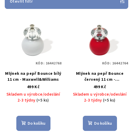
p
Otevřít filtr
r
V
o
ý
d
p
u
i
k
s
t
p
ů
KÓD:
16442768
KÓD:
16442764
r
Mlýnek na pepř Bounce bílý
Mlýnek na pepř Bounce
o
11 cm - Maxwell&Williams
červený 11 cm -
d
Maxwell&Williams
499 Kč
499 Kč
u
Skladem u výrobce/odeslání
Skladem u výrobce/odeslání
k
2-3 týdny
(>5 ks)
2-3 týdny
(>5 ks)
t
ů
Do košíku
Do košíku