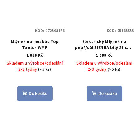
KÓD:
172598176
KÓD:
25165353
Mlýnek na muškát Top
Elektrický Mlýnek na
Tools - WMF
pepř/sůl SIENNA bílý 21 cm -
WMF
1 056 Kč
1 099 Kč
Skladem u výrobce/odeslání
Skladem u výrobce/odeslání
2-3 týdny
(>5 ks)
2-3 týdny
(>5 ks)
Do košíku
Do košíku