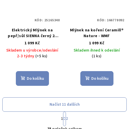
KÓD:
25165348
KÓD:
166778092
Elektrický Mlýnek na
Mlýnek na koření Ceramill®
pepř/sůl SIENNA černý 21
Nature - WMF
cm - WMF
1 099 Kč
1 099 Kč
Skladem u výrobce/odeslání
Skladem ihned k odeslání
2-3 týdny
(>5 ks)
(1 ks)
Do košíku
Do košíku
Načíst 11 dalších
S
1
2
t
O
r
23
položek celkem