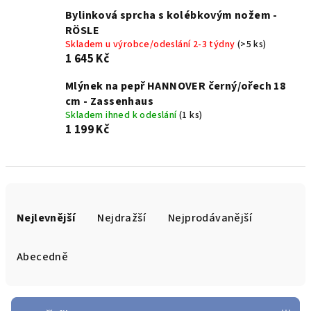
Bylinková sprcha s kolébkovým nožem -
RÖSLE
Skladem u výrobce/odeslání 2-3 týdny
(>5 ks)
1 645 Kč
Mlýnek na pepř HANNOVER černý/ořech 18
cm - Zassenhaus
Skladem ihned k odeslání
(1 ks)
1 199 Kč
Ř
a
Nejlevnější
Nejdražší
Nejprodávanější
z
e
Abecedně
n
í