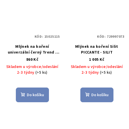
KÓD:
15025115
KÓD:
729997073
Mlýnek na koření
Mlýnek na koření Silit
univerzální černý Trend -
PICCANTE - SILIT
WMF
860 Kč
1 005 Kč
Skladem u výrobce/odeslání
Skladem u výrobce/odeslání
2-3 týdny
(>5 ks)
2-3 týdny
(>5 ks)
Do košíku
Do košíku