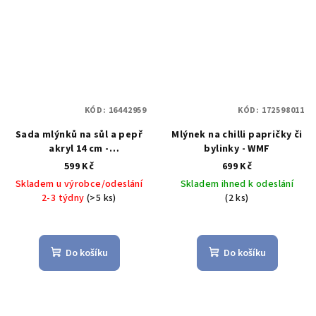
KÓD:
16442959
KÓD:
172598011
Sada mlýnků na sůl a pepř
Mlýnek na chilli papričky či
akryl 14 cm -
bylinky - WMF
Maxwell&Williams
599 Kč
699 Kč
Skladem u výrobce/odeslání
Skladem ihned k odeslání
2-3 týdny
(>5 ks)
(2 ks)
Do košíku
Do košíku