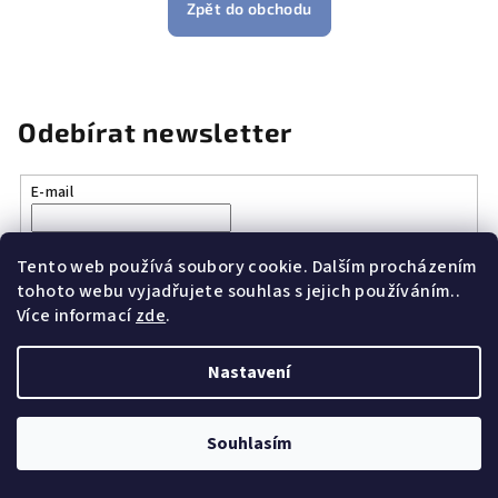
Zpět do obchodu
Odebírat newsletter
E-mail
Vložením e-mailu souhlasíte s
podmínkami ochrany osobních
údajů
Tento web používá soubory cookie. Dalším procházením
tohoto webu vyjadřujete souhlas s jejich používáním..
Více informací
zde
.
Přihlásit se
Nastavení
Z
Copyright 2026
Vše k vaření.cz
. Všechna práva vyhrazena.
á
Souhlasím
p
Vytvořil Shoptet
a