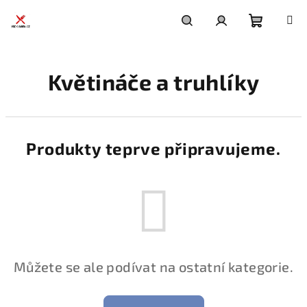
Přejít
na
obsah
Nákupní
Hledat
Přihlášení
Květináče a truhlíky
košík
Produkty teprve připravujeme.
Můžete se ale podívat na ostatní kategorie.