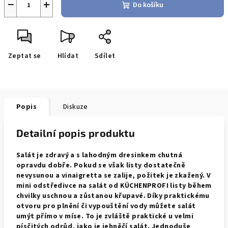
−
+
Do košíku
Zeptat se
Hlídat
Sdílet
Popis
Diskuze
Detailní popis produktu
Salát je zdravý a s lahodným dresinkem chutná
opravdu dobře. Pokud se však listy dostatečně
nevysunou a vinaigretta se zalije, požitek je zkažený. V
mini odstředivce na salát od KÜCHENPROFI listy během
chvilky uschnou a zůstanou křupavé. Díky praktickému
otvoru pro plnění či vypouštění vody můžete salát
umýt přímo v míse. To je zvláště praktické u velmi
písčitých odrůd, jako je jehněčí salát. Jednoduše