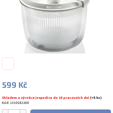
hvězdiček.
599 Kč
Měrná
Skladem u výrobce/expedice do 10 pracovních dní
(>5 ks)
cena:
Kód:
1310182200