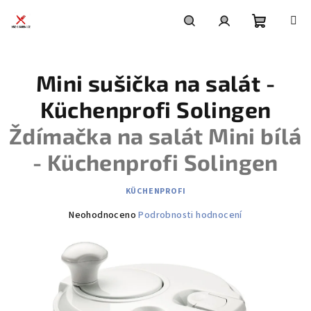
Přejít
na
obsah
Nákupní
Hledat
Přihlášení
Mini sušička na salát -
košík
Küchenprofi Solingen
Ždímačka na salát Mini bílá
- Küchenprofi Solingen
KÜCHENPROFI
Průměrné
Neohodnoceno
Podrobnosti hodnocení
hodnocení
produktu
je
0,0
z
5