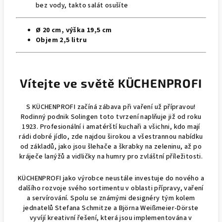
bez vody, takto salát osušíte
Ø
20 cm, výška 19,5 cm
Objem 2,5 litru
Vítejte ve světě KÜCHENPROFI
S KÜCHENPROFI začíná zábava při vaření už přípravou!
Rodinný podnik Solingen toto tvrzení naplňuje již od roku
1923. Profesionální i amatérští kuchaři a všichni, kdo mají
rádi dobré jídlo, zde najdou širokou a všestrannou nabídku
od základů, jako jsou šlehače a škrabky na zeleninu, až po
kráječe lanýžů a vidličky na humry pro zvláštní příležitosti.
KÜCHENPROFI jako výrobce neustále investuje do nového a
dalšího rozvoje svého sortimentu v oblasti přípravy, vaření
a servírování. Spolu se známými designéry tým kolem
jednatelů Stefana Schmitze a Björna Weißmeier-Dörste
vyvíjí kreativní řešení, která jsou implementována v