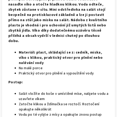
nasaďte víko a otočte hladkou klikou. Voda odteče,
zbytek zůstane v sítu. Mini odstředivka na salát stojí
bezpečně na protiskluzové základně a lze ji postavit
přímo na stůl jako misku na salát. Nádoba z kvalitního
plastu je vhodná i pro uchování již umytých listů nebo
zbytků jídla. Víko díky dodatečnému uzávěru těsně
přiléhá a obsah vydrží v lednici chutný po dlouhou
dobu.
Materiál: plast, skládající se z: cedník, miska,
víko s klikou, praktický otvor pro plnění nebo
nalévání vody
Na malé porce
Praktický
otvor
pro plnění a
vypouštění vody
Postup:
Salát vložíte do koše v umístěné míse, nalijete vodu a
uzavřete víkem
Zatočte klikou a ždímačka se roztočí. Roztočení
opakujte několikrát
Vodu po té vylijte z mísy a opakujte znovu postup