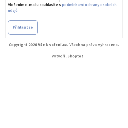
Vložením e-mailu souhlasíte s
podmínkami ochrany osobních
údajů
Přihlásit se
Z
Copyright 2026
Vše k vaření.cz
. Všechna práva vyhrazena.
á
p
Vytvořil Shoptet
a
t
í